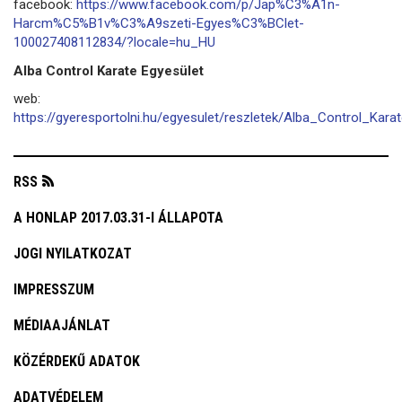
facebook:
https://www.facebook.com/p/Jap%C3%A1n-
Harcm%C5%B1v%C3%A9szeti-Egyes%C3%BClet-
100027408112834/?locale=hu_HU
Alba Control Karate Egyesület
web:
https://gyeresportolni.hu/egyesulet/reszletek/Alba_Control_Kara
RSS
A HONLAP 2017.03.31-I ÁLLAPOTA
JOGI NYILATKOZAT
IMPRESSZUM
MÉDIAAJÁNLAT
KÖZÉRDEKŰ ADATOK
ADATVÉDELEM