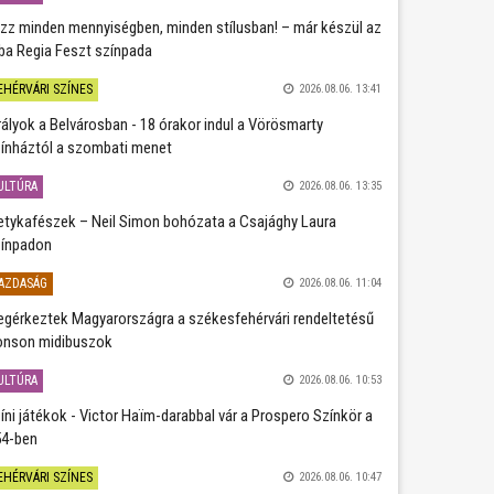
zz minden mennyiségben, minden stílusban! – már készül az
ba Regia Feszt színpada
EHÉRVÁRI SZÍNES
2026.08.06. 13:41
rályok a Belvárosban - 18 órakor indul a Vörösmarty
ínháztól a szombati menet
ULTÚRA
2026.08.06. 13:35
etykafészek – Neil Simon bohózata a Csajághy Laura
ínpadon
AZDASÁG
2026.08.06. 11:04
gérkeztek Magyarországra a székesfehérvári rendeltetésű
nson midibuszok
ULTÚRA
2026.08.06. 10:53
íni játékok - Victor Haïm-darabbal vár a Prospero Színkör a
4-ben
EHÉRVÁRI SZÍNES
2026.08.06. 10:47