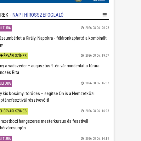
ÍREK
- NAPI HÍRÖSSZEFOGLALÓ
ULTÚRA
2026.08.06. 20:23
zeumbérlet a Királyi Napokra - féláronkapható a kombinált
gy
EHÉRVÁRI SZÍNES
2026.08.06. 19:07
ány a vadszeder – augusztus 9-én vár mindenkit a túrára
ncsés Rita
ULTÚRA
2026.08.06. 16:37
y kis kosárnyi törődés – segítse Ön is a Nemzetközi
ptáncfesztivál résztvevőit!
EHÉRVÁRI SZÍNES
2026.08.06. 16:03
mzetközi hangszeres mesterkurzus és fesztivál
hérvárcsurgón
ULTÚRA
2026.08.06. 14:19