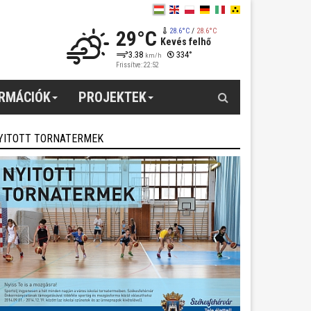
29°C
28.6°C
/
28.6°C
Kevés felhő
3.38
334°
km/h
Frissítve: 22:52
Keresés
ORMÁCIÓK
PROJEKTEK
YITOTT TORNATERMEK