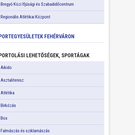
Bregyó Közi Ifjúsági és Szabadidőcentrum
Regionális Atlétikai Központ
PORTEGYESÜLETEK FEHÉRVÁRON
PORTOLÁSI LEHETŐSÉGEK, SPORTÁGAK
Aikido
Asztalitenisz
Atlétika
Birkózás
Box
Falmászás és sziklamászás