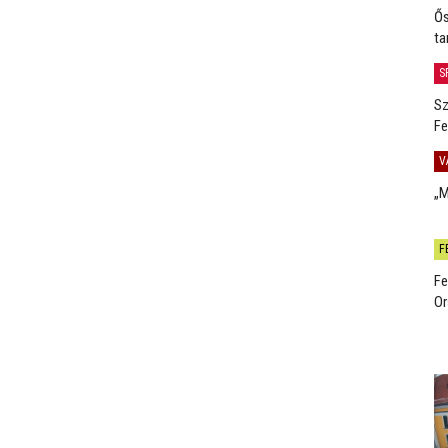
Ős
ta
S
Sz
Fe
V
„M
F
Fe
Or