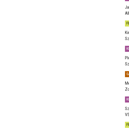
Ja
Al
F
Ki
Sz
K
Pl
Sz
G
Me
Zo
K
Sz
V5
F