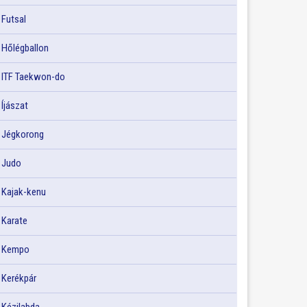
Futsal
Hőlégballon
ITF Taekwon-do
Íjászat
Jégkorong
Judo
Kajak-kenu
Karate
Kempo
Kerékpár