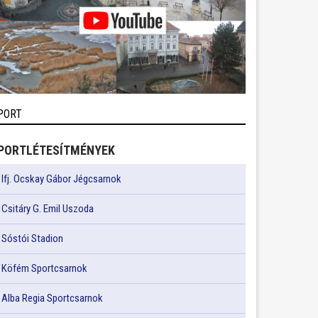
PORT
PORTLÉTESÍTMÉNYEK
Ifj. Ocskay Gábor Jégcsarnok
Csitáry G. Emil Uszoda
Sóstói Stadion
Köfém Sportcsarnok
Alba Regia Sportcsarnok