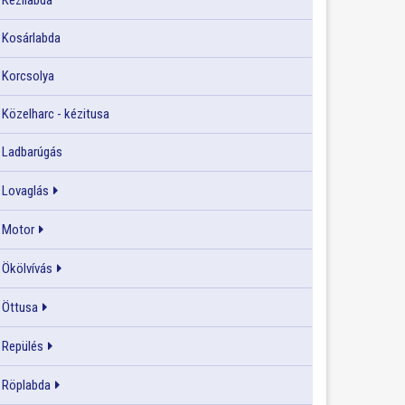
Kézilabda
Kosárlabda
Korcsolya
Közelharc - kézitusa
Ladbarúgás
Lovaglás
Motor
Ökölvívás
Öttusa
Repülés
Röplabda