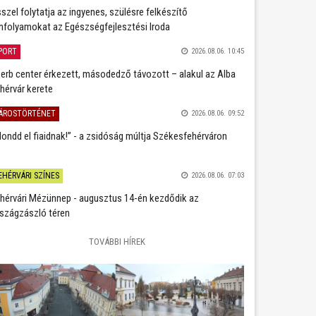
szel folytatja az ingyenes, szülésre felkészítő
nfolyamokat az Egészségfejlesztési Iroda
PORT
2026.08.06. 10:45
erb center érkezett, másodedző távozott – alakul az Alba
hérvár kerete
ÁROSTÖRTÉNET
2026.08.06. 09:52
ondd el fiaidnak!” - a zsidóság múltja Székesfehérváron
EHÉRVÁRI SZÍNES
2026.08.06. 07:03
hérvári Mézünnep - augusztus 14-én kezdődik az
szágzászló téren
TOVÁBBI HÍREK