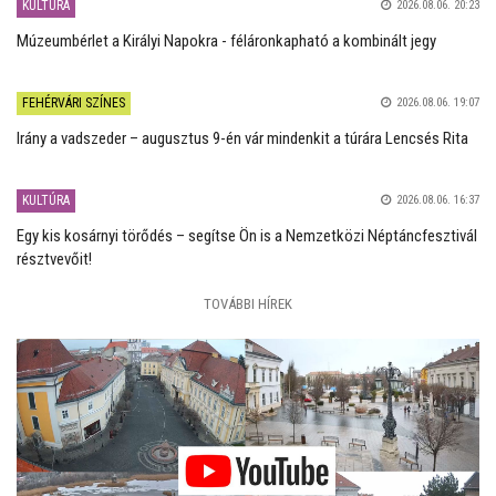
KULTÚRA
2026.08.06. 20:23
Múzeumbérlet a Királyi Napokra - féláronkapható a kombinált jegy
FEHÉRVÁRI SZÍNES
2026.08.06. 19:07
Irány a vadszeder – augusztus 9-én vár mindenkit a túrára Lencsés Rita
KULTÚRA
2026.08.06. 16:37
Egy kis kosárnyi törődés – segítse Ön is a Nemzetközi Néptáncfesztivál
résztvevőit!
TOVÁBBI HÍREK