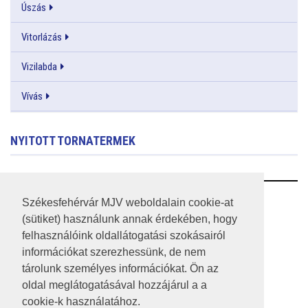
Úszás
Vitorlázás
Vizilabda
Vívás
NYITOTT TORNATERMEK
RSS
Székesfehérvár MJV weboldalain cookie-at
(sütiket) használunk annak érdekében, hogy
A HONLAP 2017.03.31-I ÁLLAPOTA
felhasználóink oldallátogatási szokásairól
információkat szerezhessünk, de nem
JOGI NYILATKOZAT
tárolunk személyes információkat. Ön az
IMPRESSZUM
oldal meglátogatásával hozzájárul a a
cookie-k használatához.