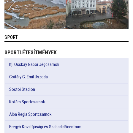
SPORT
SPORTLÉTESÍTMÉNYEK
Ifj. Ocskay Gábor Jégcsarnok
Csitáry G. Emil Uszoda
Sóstói Stadion
Köfém Sportcsarnok
Alba Regia Sportcsarnok
Bregyó Közi Ifjúsági és Szabadidőcentrum