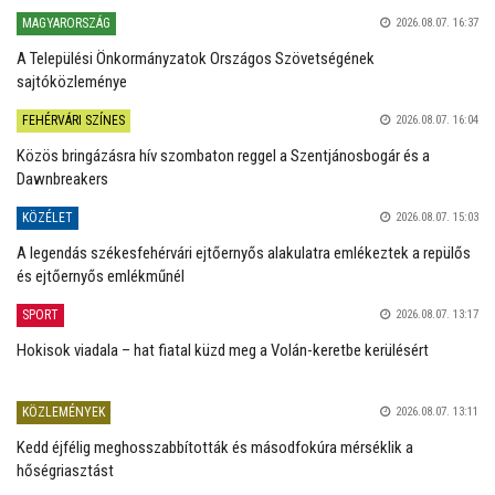
MAGYARORSZÁG
2026.08.07. 16:37
A Települési Önkormányzatok Országos Szövetségének
sajtóközleménye
FEHÉRVÁRI SZÍNES
2026.08.07. 16:04
Közös bringázásra hív szombaton reggel a Szentjánosbogár és a
Dawnbreakers
KÖZÉLET
2026.08.07. 15:03
A legendás székesfehérvári ejtőernyős alakulatra emlékeztek a repülős
és ejtőernyős emlékműnél
SPORT
2026.08.07. 13:17
Hokisok viadala – hat fiatal küzd meg a Volán-keretbe kerülésért
KÖZLEMÉNYEK
2026.08.07. 13:11
Kedd éjfélig meghosszabbították és másodfokúra mérséklik a
hőségriasztást