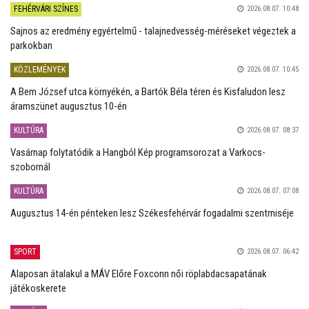
FEHÉRVÁRI SZÍNES
2026.08.07. 10:48
Sajnos az eredmény egyértelmű - talajnedvesség-méréseket végeztek a
parkokban
KÖZLEMÉNYEK
2026.08.07. 10:45
A Bem József utca környékén, a Bartók Béla téren és Kisfaludon lesz
áramszünet augusztus 10-én
KULTÚRA
2026.08.07. 08:37
Vasárnap folytatódik a Hangból Kép programsorozat a Varkocs-
szobornál
KULTÚRA
2026.08.07. 07:08
Augusztus 14-én pénteken lesz Székesfehérvár fogadalmi szentmiséje
SPORT
2026.08.07. 06:42
Alaposan átalakul a MÁV Előre Foxconn női röplabdacsapatának
játékoskerete