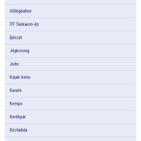
Hőlégballon
ITF Taekwon-do
Íjászat
Jégkorong
Judo
Kajak-kenu
Karate
Kempo
Kerékpár
Kézilabda