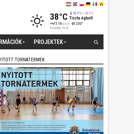
38°C
38.3°C
/
38.3°C
Tiszta égbolt
3.14
230°
km/h
Frissítve: 13:53
Keresés
ORMÁCIÓK
PROJEKTEK
YITOTT TORNATERMEK