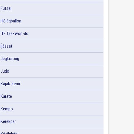
Futsal
Hőlégballon
ITF Taekwon-do
Íjászat
Jégkorong
Judo
Kajak-kenu
Karate
Kempo
Kerékpár