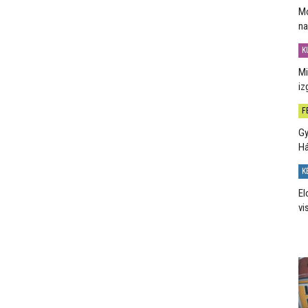
Mo
na
K
Mi
iz
F
Gy
H
K
El
vi