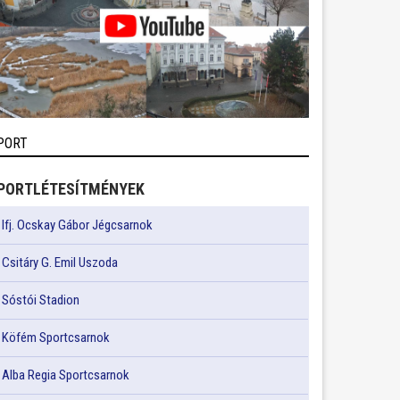
PORT
PORTLÉTESÍTMÉNYEK
Ifj. Ocskay Gábor Jégcsarnok
Csitáry G. Emil Uszoda
Sóstói Stadion
Köfém Sportcsarnok
Alba Regia Sportcsarnok