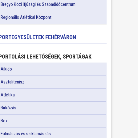
Bregyó Közi Ifjúsági és Szabadidőcentrum
Regionális Atlétikai Központ
PORTEGYESÜLETEK FEHÉRVÁRON
PORTOLÁSI LEHETŐSÉGEK, SPORTÁGAK
Aikido
Asztalitenisz
Atlétika
Birkózás
Box
Falmászás és sziklamászás