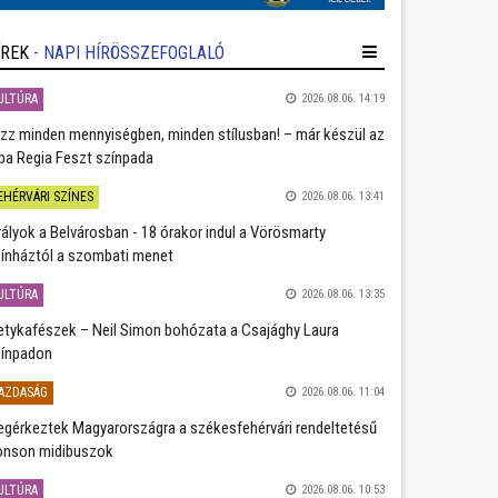
ÍREK
- NAPI HÍRÖSSZEFOGLALÓ
ULTÚRA
2026.08.06. 14:19
zz minden mennyiségben, minden stílusban! – már készül az
ba Regia Feszt színpada
EHÉRVÁRI SZÍNES
2026.08.06. 13:41
rályok a Belvárosban - 18 órakor indul a Vörösmarty
ínháztól a szombati menet
ULTÚRA
2026.08.06. 13:35
etykafészek – Neil Simon bohózata a Csajághy Laura
ínpadon
AZDASÁG
2026.08.06. 11:04
gérkeztek Magyarországra a székesfehérvári rendeltetésű
nson midibuszok
ULTÚRA
2026.08.06. 10:53