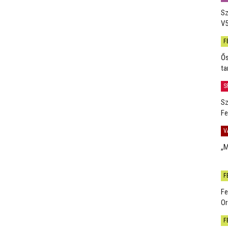
Sz
V5
F
Ős
ta
S
Sz
Fe
V
„M
F
Fe
Or
F