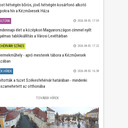
st hétvégén bőrös, jövő hétvégén kosárfonó alkotó
pokra hív a Kézművesek Háza
ULTÚRA
2026.08.05. 17:59
ndennapi élet a középkori Magyarországon címmel nyílt
galmas tablókiállítás a Városi Levéltárban
EHÉRVÁRI SZÍNES
2026.08.05. 17:22
ermekműhely - apró mesterek tábora a Kézművesek
ázában
ÉK HÍREK
2026.08.05. 16:38
oltották a tüzet Székesfehérvár határában - mindenki
sszamehetett az otthonába
TOVÁBBI HÍREK