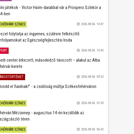
íni játékok - Victor Haïm-darabbal vár a Prospero Színkör a
4-ben
EHÉRVÁRI SZÍNES
2026.08.06. 10:47
szel folytatja az ingyenes, szülésre felkészítő
nfolyamokat az Egészségfejlesztési Iroda
PORT
2026.08.06. 10:45
erb center érkezett, másodedző távozott – alakul az Alba
hérvár kerete
ÁROSTÖRTÉNET
2026.08.06. 09:52
ondd el fiaidnak!” - a zsidóság múltja Székesfehérváron
EHÉRVÁRI SZÍNES
2026.08.06. 07:03
hérvári Mézünnep - augusztus 14-én kezdődik az
szágzászló téren
EHÉRVÁRI SZÍNES
2026.08.06. 06:42