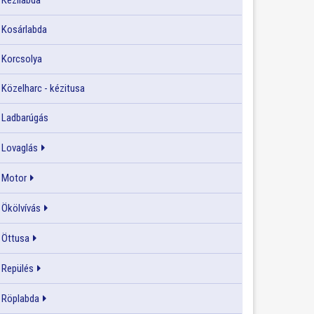
Kézilabda
Kosárlabda
Korcsolya
Közelharc - kézitusa
Ladbarúgás
Lovaglás
Motor
Ökölvívás
Öttusa
Repülés
Röplabda