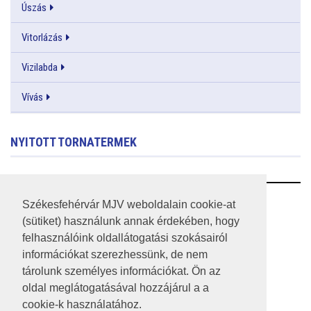
Úszás
Vitorlázás
Vizilabda
Vívás
NYITOTT TORNATERMEK
RSS
Székesfehérvár MJV weboldalain cookie-at
(sütiket) használunk annak érdekében, hogy
A HONLAP 2017.03.31-I ÁLLAPOTA
felhasználóink oldallátogatási szokásairól
információkat szerezhessünk, de nem
JOGI NYILATKOZAT
tárolunk személyes információkat. Ön az
IMPRESSZUM
oldal meglátogatásával hozzájárul a a
cookie-k használatához.