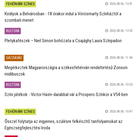
FEHÉRVÁRI SZÍNES
2026.08.06. 13:41
Királyok a Belvárosban - 18 órakor indul a Vörösmarty Színháztól a
szombati menet
KULTÚRA
2026.08.06. 13:35
Pletykafészek – Neil Simon bohózata a Csajághy Laura Színpadon
GAZDASÁG
2026.08.06. 11:04
Megérkeztek Magyarországra a székesfehérvári rendeltetésű Zonson
midibuszok
KULTÚRA
2026.08.06. 10:53
Színi játékok - Victor Haïm-darabbal vár a Prospero Színkör a V54-ben
FEHÉRVÁRI SZÍNES
2026.08.06. 10:47
Ősszel folytatja az ingyenes, szülésre felkészítő tanfolyamokat az
Egészségfejlesztési Iroda