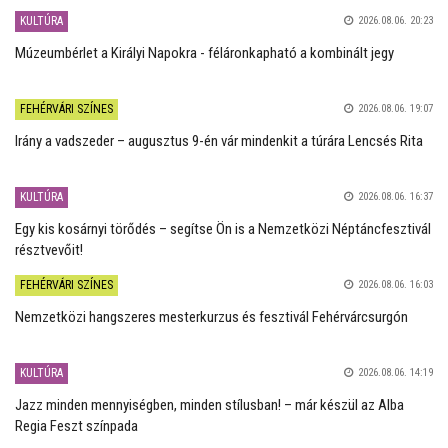
KULTÚRA
2026.08.06. 20:23
Múzeumbérlet a Királyi Napokra - féláronkapható a kombinált jegy
FEHÉRVÁRI SZÍNES
2026.08.06. 19:07
Irány a vadszeder – augusztus 9-én vár mindenkit a túrára Lencsés Rita
KULTÚRA
2026.08.06. 16:37
Egy kis kosárnyi törődés – segítse Ön is a Nemzetközi Néptáncfesztivál
résztvevőit!
FEHÉRVÁRI SZÍNES
2026.08.06. 16:03
Nemzetközi hangszeres mesterkurzus és fesztivál Fehérvárcsurgón
KULTÚRA
2026.08.06. 14:19
Jazz minden mennyiségben, minden stílusban! – már készül az Alba
Regia Feszt színpada