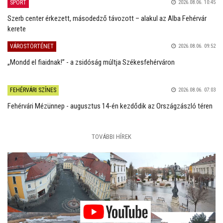
SPORT
2026.08.06. 10:45
Szerb center érkezett, másodedző távozott – alakul az Alba Fehérvár
kerete
VÁROSTÖRTÉNET
2026.08.06. 09:52
„Mondd el fiaidnak!” - a zsidóság múltja Székesfehérváron
FEHÉRVÁRI SZÍNES
2026.08.06. 07:03
Fehérvári Mézünnep - augusztus 14-én kezdődik az Országzászló téren
TOVÁBBI HÍREK