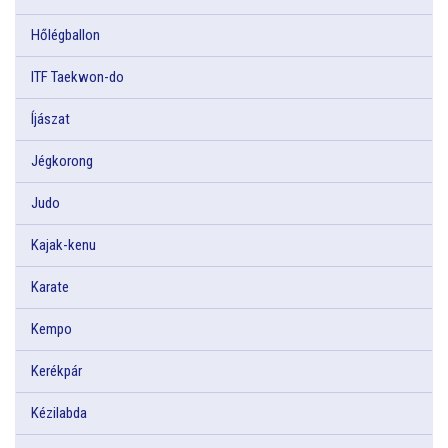
Hőlégballon
ITF Taekwon-do
Íjászat
Jégkorong
Judo
Kajak-kenu
Karate
Kempo
Kerékpár
Kézilabda