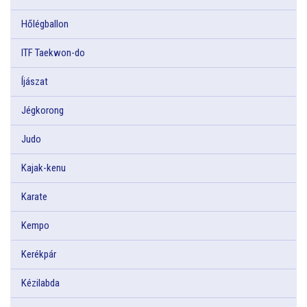
Hőlégballon
ITF Taekwon-do
Íjászat
Jégkorong
Judo
Kajak-kenu
Karate
Kempo
Kerékpár
Kézilabda