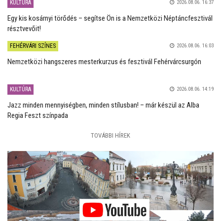
KULTÚRA
2026.08.06. 16:37
Egy kis kosárnyi törődés – segítse Ön is a Nemzetközi Néptáncfesztivál
résztvevőit!
FEHÉRVÁRI SZÍNES
2026.08.06. 16:03
Nemzetközi hangszeres mesterkurzus és fesztivál Fehérvárcsurgón
KULTÚRA
2026.08.06. 14:19
Jazz minden mennyiségben, minden stílusban! – már készül az Alba
Regia Feszt színpada
TOVÁBBI HÍREK