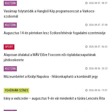
KULTÚRA
2026.08.07. 08:37
Vasárnap folytatódik a Hangból Kép programsorozat a Varkocs-
szobornál
KULTÚRA
2026.08.07. 07:08
Augusztus 14-én pénteken lesz Székesfehérvár fogadalmi szentmiséje
SPORT
2026.08.07. 06:42
Alaposan átalakul a MÁV Előre Foxconn női röplabdacsapatának
játékoskerete
KULTÚRA
2026.08.06. 20:23
Múzeumbérlet a Királyi Napokra - féláronkapható a kombinált jegy
FEHÉRVÁRI SZÍNES
2026.08.06. 19:07
Irány a vadszeder – augusztus 9-én vár mindenkit a túrára Lencsés Rita