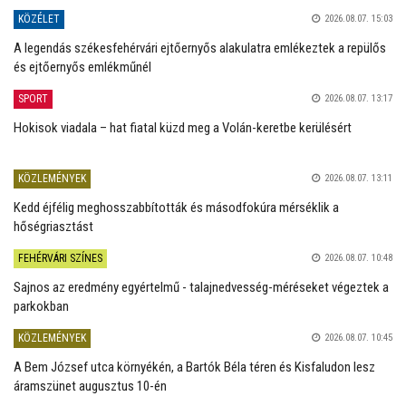
KÖZÉLET
2026.08.07. 15:03
A legendás székesfehérvári ejtőernyős alakulatra emlékeztek a repülős
és ejtőernyős emlékműnél
SPORT
2026.08.07. 13:17
Hokisok viadala – hat fiatal küzd meg a Volán-keretbe kerülésért
KÖZLEMÉNYEK
2026.08.07. 13:11
Kedd éjfélig meghosszabbították és másodfokúra mérséklik a
hőségriasztást
FEHÉRVÁRI SZÍNES
2026.08.07. 10:48
Sajnos az eredmény egyértelmű - talajnedvesség-méréseket végeztek a
parkokban
KÖZLEMÉNYEK
2026.08.07. 10:45
A Bem József utca környékén, a Bartók Béla téren és Kisfaludon lesz
áramszünet augusztus 10-én