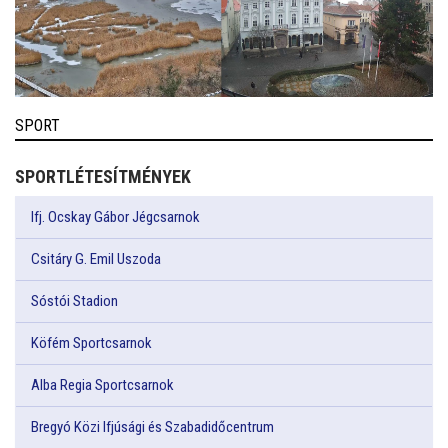
SPORT
SPORTLÉTESÍTMÉNYEK
Ifj. Ocskay Gábor Jégcsarnok
Csitáry G. Emil Uszoda
Sóstói Stadion
Köfém Sportcsarnok
Alba Regia Sportcsarnok
Bregyó Közi Ifjúsági és Szabadidőcentrum