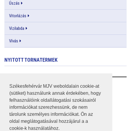
Úszás
Vitorlázás
Vizilabda
Vívás
NYITOTT TORNATERMEK
RSS
Székesfehérvár MJV weboldalain cookie-at
(sütiket) használunk annak érdekében, hogy
A HONLAP 2017.03.31-I ÁLLAPOTA
felhasználóink oldallátogatási szokásairól
információkat szerezhessünk, de nem
JOGI NYILATKOZAT
tárolunk személyes információkat. Ön az
IMPRESSZUM
oldal meglátogatásával hozzájárul a a
cookie-k használatához.