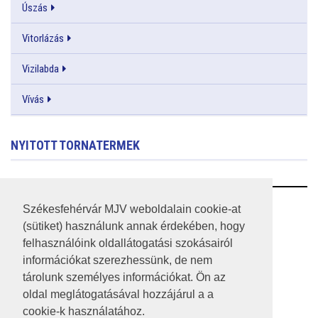
Úszás
Vitorlázás
Vizilabda
Vívás
NYITOTT TORNATERMEK
RSS
Székesfehérvár MJV weboldalain cookie-at
(sütiket) használunk annak érdekében, hogy
A HONLAP 2017.03.31-I ÁLLAPOTA
felhasználóink oldallátogatási szokásairól
információkat szerezhessünk, de nem
JOGI NYILATKOZAT
tárolunk személyes információkat. Ön az
IMPRESSZUM
oldal meglátogatásával hozzájárul a a
cookie-k használatához.