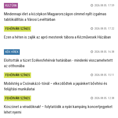
KULTÚRA
2026.08.05. 17:59
Mindennapi élet a középkori Magyarországon címmel nyílt izgalmas
tablókiállítás a Városi Levéltárban
FEHÉRVÁRI SZÍNES
2026.08.05. 17:22
Ezen a héten is zajlik az apró mesterek tábora a Kézművesek Házában
KÉK HÍREK
2026.08.05. 16:38
Eloltották a tüzet Székesfehérvár határában - mindenki visszamehetett
az otthonába
FEHÉRVÁRI SZÍNES
2026.08.05. 15:11
Mobilstég a Csónakázó-tónál – elkezdődtek a japánkert bővítési és
felújítási munkálatai
FEHÉRVÁRI SZÍNES
2026.08.05. 12:38
Köszönet a véradóknak! – folytatódik a nyári kampány, koncertjegyeket
lehet nyerni