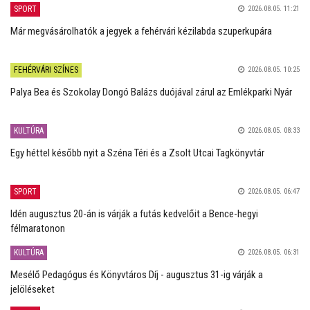
SPORT
2026.08.05. 11:21
Már megvásárolhatók a jegyek a fehérvári kézilabda szuperkupára
FEHÉRVÁRI SZÍNES
2026.08.05. 10:25
Palya Bea és Szokolay Dongó Balázs duójával zárul az Emlékparki Nyár
KULTÚRA
2026.08.05. 08:33
Egy héttel később nyit a Széna Téri és a Zsolt Utcai Tagkönyvtár
SPORT
2026.08.05. 06:47
Idén augusztus 20-án is várják a futás kedvelőit a Bence-hegyi
félmaratonon
KULTÚRA
2026.08.05. 06:31
Mesélő Pedagógus és Könyvtáros Díj - augusztus 31-ig várják a
jelöléseket