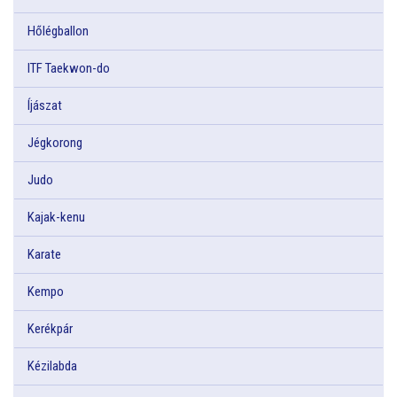
Hőlégballon
ITF Taekwon-do
Íjászat
Jégkorong
Judo
Kajak-kenu
Karate
Kempo
Kerékpár
Kézilabda