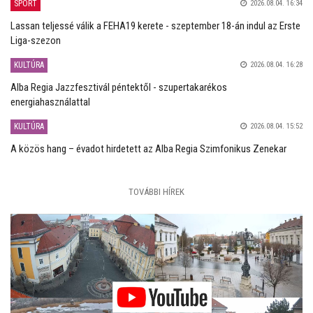
SPORT
2026.08.04. 16:34
Lassan teljessé válik a FEHA19 kerete - szeptember 18-án indul az Erste
Liga-szezon
KULTÚRA
2026.08.04. 16:28
Alba Regia Jazzfesztivál péntektől - szupertakarékos
energiahasználattal
KULTÚRA
2026.08.04. 15:52
A közös hang – évadot hirdetett az Alba Regia Szimfonikus Zenekar
TOVÁBBI HÍREK