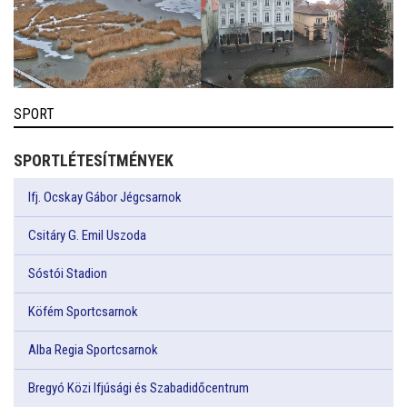
SPORT
SPORTLÉTESÍTMÉNYEK
Ifj. Ocskay Gábor Jégcsarnok
Csitáry G. Emil Uszoda
Sóstói Stadion
Köfém Sportcsarnok
Alba Regia Sportcsarnok
Bregyó Közi Ifjúsági és Szabadidőcentrum