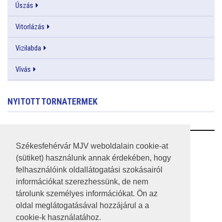
Úszás
Vitorlázás
Vizilabda
Vívás
NYITOTT TORNATERMEK
RSS
Székesfehérvár MJV weboldalain cookie-at
(sütiket) használunk annak érdekében, hogy
A HONLAP 2017.03.31-I ÁLLAPOTA
felhasználóink oldallátogatási szokásairól
információkat szerezhessünk, de nem
JOGI NYILATKOZAT
tárolunk személyes információkat. Ön az
IMPRESSZUM
oldal meglátogatásával hozzájárul a a
cookie-k használatához.