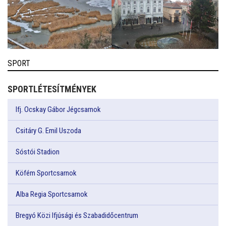
SPORT
SPORTLÉTESÍTMÉNYEK
Ifj. Ocskay Gábor Jégcsarnok
Csitáry G. Emil Uszoda
Sóstói Stadion
Köfém Sportcsarnok
Alba Regia Sportcsarnok
Bregyó Közi Ifjúsági és Szabadidőcentrum