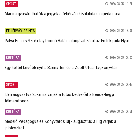
SPORT
2026.08.05. 11:21
Már megvásárolhatók a jegyek a fehérvári kézilabda szuperkupára
FEHÉRVÁRI SZÍNES
2026.08.05. 10:25
Palya Bea és Szokolay Dongó Balázs duójával zárul az Emlékparki Nyár
KULTÚRA
2026.08.05. 08:33
Egy héttel később nyit a Széna Téri és a Zsolt Utcai Tagkönyvtár
SPORT
2026.08.05. 06:47
Idén augusztus 20-án is várják a futás kedvelőit a Bence-hegyi
félmaratonon
KULTÚRA
2026.08.05. 06:31
Mesélő Pedagógus és Könyvtáros Díj - augusztus 31-ig várják a
jelöléseket