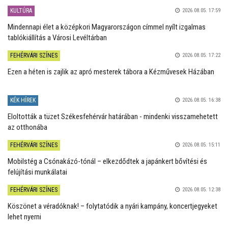
KULTÚRA
2026.08.05. 17:59
Mindennapi élet a középkori Magyarországon címmel nyílt izgalmas
tablókiállítás a Városi Levéltárban
FEHÉRVÁRI SZÍNES
2026.08.05. 17:22
Ezen a héten is zajlik az apró mesterek tábora a Kézművesek Házában
KÉK HÍREK
2026.08.05. 16:38
Eloltották a tüzet Székesfehérvár határában - mindenki visszamehetett
az otthonába
FEHÉRVÁRI SZÍNES
2026.08.05. 15:11
Mobilstég a Csónakázó-tónál – elkezdődtek a japánkert bővítési és
felújítási munkálatai
FEHÉRVÁRI SZÍNES
2026.08.05. 12:38
Köszönet a véradóknak! – folytatódik a nyári kampány, koncertjegyeket
lehet nyerni