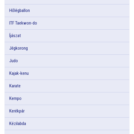
Hőlégballon
ITF Taekwon-do
Íjászat
Jégkorong
Judo
Kajak-kenu
Karate
Kempo
Kerékpár
Kézilabda