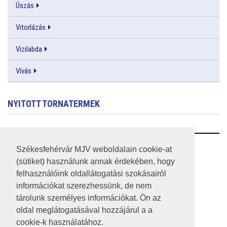
Úszás
Vitorlázás
Vizilabda
Vívás
NYITOTT TORNATERMEK
RSS
Székesfehérvár MJV weboldalain cookie-at
(sütiket) használunk annak érdekében, hogy
A HONLAP 2017.03.31-I ÁLLAPOTA
felhasználóink oldallátogatási szokásairól
információkat szerezhessünk, de nem
JOGI NYILATKOZAT
tárolunk személyes információkat. Ön az
IMPRESSZUM
oldal meglátogatásával hozzájárul a a
cookie-k használatához.