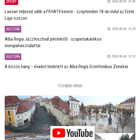
SPORT
2026.08.04. 16:34
Lassan teljessé válik a FEHA19 kerete - szeptember 18-án indul az Erste
Liga-szezon
KULTÚRA
2026.08.04. 16:28
Alba Regia Jazzfesztivál péntektől - szupertakarékos
energiahasználattal
KULTÚRA
2026.08.04. 15:52
A közös hang – évadot hirdetett az Alba Regia Szimfonikus Zenekar
TOVÁBBI HÍREK