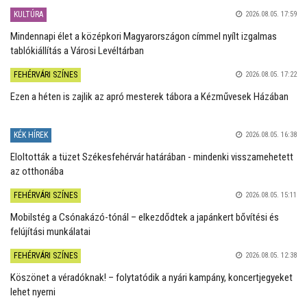
KULTÚRA
2026.08.05. 17:59
Mindennapi élet a középkori Magyarországon címmel nyílt izgalmas
tablókiállítás a Városi Levéltárban
FEHÉRVÁRI SZÍNES
2026.08.05. 17:22
Ezen a héten is zajlik az apró mesterek tábora a Kézművesek Házában
KÉK HÍREK
2026.08.05. 16:38
Eloltották a tüzet Székesfehérvár határában - mindenki visszamehetett
az otthonába
FEHÉRVÁRI SZÍNES
2026.08.05. 15:11
Mobilstég a Csónakázó-tónál – elkezdődtek a japánkert bővítési és
felújítási munkálatai
FEHÉRVÁRI SZÍNES
2026.08.05. 12:38
Köszönet a véradóknak! – folytatódik a nyári kampány, koncertjegyeket
lehet nyerni