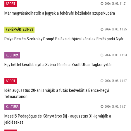
SPORT
2026.08.05. 11:21
Már megvásárolhatók a jegyek a fehérvári kézilabda szuperkupára
FEHÉRVÁRI SZÍNES
2026.08.05. 10:25
Palya Bea és Szokolay Dongó Balázs duójával zárul az Emlékparki Nyár
KULTÚRA
2026.08.05. 08:33
Egy héttel később nyit a Széna Téri és a Zsolt Utcai Tagkönyvtár
SPORT
2026.08.05. 06:47
Idén augusztus 20-án is várják a futás kedvelőit a Bence-hegyi
félmaratonon
KULTÚRA
2026.08.05. 06:31
Mesélő Pedagógus és Könyvtáros Díj - augusztus 31-ig várják a
jelöléseket