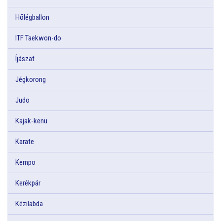
Hőlégballon
ITF Taekwon-do
Íjászat
Jégkorong
Judo
Kajak-kenu
Karate
Kempo
Kerékpár
Kézilabda