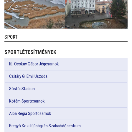
SPORT
SPORTLÉTESÍTMÉNYEK
Ifj. Ocskay Gábor Jégcsarnok
Csitáry G. Emil Uszoda
Sóstói Stadion
Köfém Sportcsarnok
Alba Regia Sportcsarnok
Bregyó Közi Ifjúsági és Szabadidőcentrum