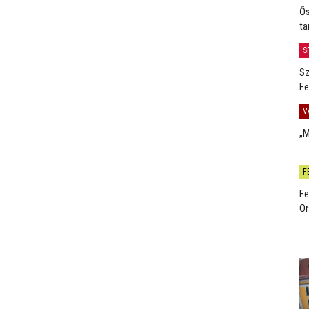
Ős
ta
S
Sz
Fe
V
„M
F
Fe
Or