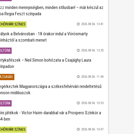
zz minden mennyiségben, minden stílusban! – már készül az
ba Regia Feszt színpada
EHÉRVÁRI SZÍNES
2026.08.06. 13:41
rályok a Belvárosban - 18 órakor indul a Vörösmarty
ínháztól a szombati menet
ULTÚRA
2026.08.06. 13:35
etykafészek – Neil Simon bohózata a Csajághy Laura
ínpadon
AZDASÁG
2026.08.06. 11:04
gérkeztek Magyarországra a székesfehérvári rendeltetésű
nson midibuszok
ULTÚRA
2026.08.06. 10:53
íni játékok - Victor Haïm-darabbal vár a Prospero Színkör a
4-ben
EHÉRVÁRI SZÍNES
2026.08.06. 10:47