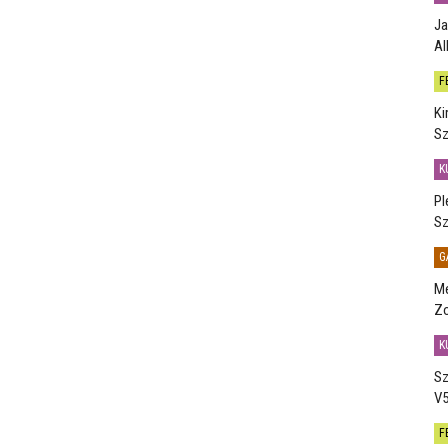
Ja
Al
F
Ki
Sz
K
Pl
Sz
G
Me
Zo
K
Sz
V5
F