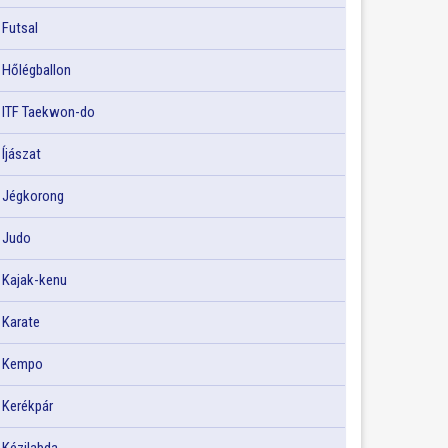
Futsal
Hőlégballon
ITF Taekwon-do
Íjászat
Jégkorong
Judo
Kajak-kenu
Karate
Kempo
Kerékpár