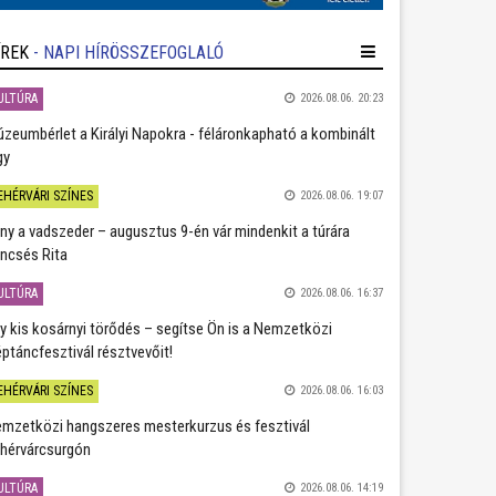
ÍREK
- NAPI HÍRÖSSZEFOGLALÓ
ULTÚRA
2026.08.06. 20:23
zeumbérlet a Királyi Napokra - féláronkapható a kombinált
gy
EHÉRVÁRI SZÍNES
2026.08.06. 19:07
ány a vadszeder – augusztus 9-én vár mindenkit a túrára
ncsés Rita
ULTÚRA
2026.08.06. 16:37
y kis kosárnyi törődés – segítse Ön is a Nemzetközi
ptáncfesztivál résztvevőit!
EHÉRVÁRI SZÍNES
2026.08.06. 16:03
mzetközi hangszeres mesterkurzus és fesztivál
hérvárcsurgón
ULTÚRA
2026.08.06. 14:19