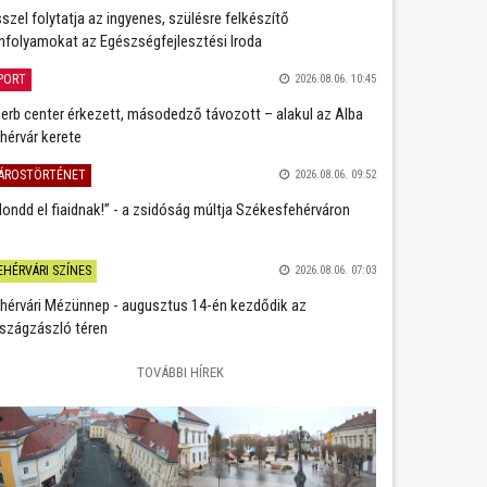
szel folytatja az ingyenes, szülésre felkészítő
nfolyamokat az Egészségfejlesztési Iroda
PORT
2026.08.06. 10:45
erb center érkezett, másodedző távozott – alakul az Alba
hérvár kerete
ÁROSTÖRTÉNET
2026.08.06. 09:52
ondd el fiaidnak!” - a zsidóság múltja Székesfehérváron
EHÉRVÁRI SZÍNES
2026.08.06. 07:03
hérvári Mézünnep - augusztus 14-én kezdődik az
szágzászló téren
TOVÁBBI HÍREK