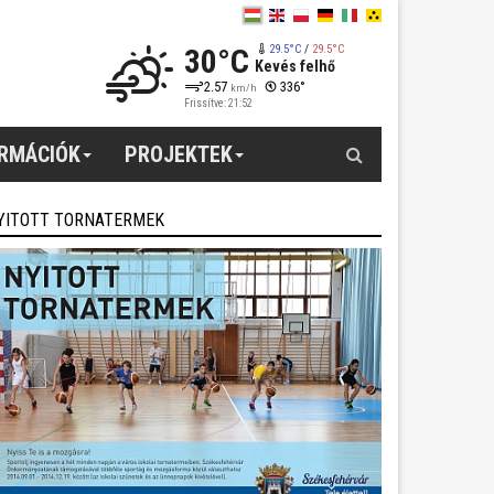
30°C
29.5°C
/
29.5°C
Kevés felhő
2.57
336°
km/h
Frissítve: 21:52
Keresés
ORMÁCIÓK
PROJEKTEK
YITOTT TORNATERMEK