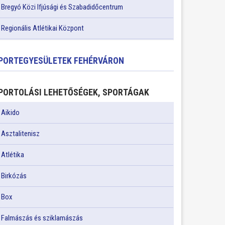
Bregyó Közi Ifjúsági és Szabadidőcentrum
Regionális Atlétikai Központ
PORTEGYESÜLETEK FEHÉRVÁRON
PORTOLÁSI LEHETŐSÉGEK, SPORTÁGAK
Aikido
Asztalitenisz
Atlétika
Birkózás
Box
Falmászás és sziklamászás