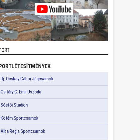
PORT
PORTLÉTESÍTMÉNYEK
Ifj. Ocskay Gábor Jégcsarnok
Csitáry G. Emil Uszoda
Sóstói Stadion
Köfém Sportcsarnok
Alba Regia Sportcsarnok