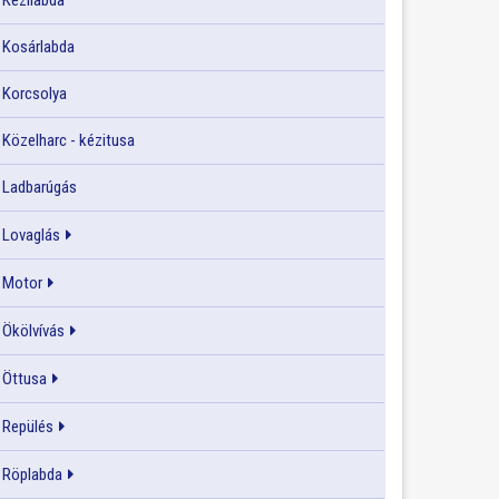
Kézilabda
Kosárlabda
Korcsolya
Közelharc - kézitusa
Ladbarúgás
Lovaglás
Motor
Ökölvívás
Öttusa
Repülés
Röplabda