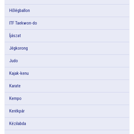
Hőlégballon
ITF Taekwon-do
Íjászat
Jégkorong
Judo
Kajak-kenu
Karate
Kempo
Kerékpár
Kézilabda