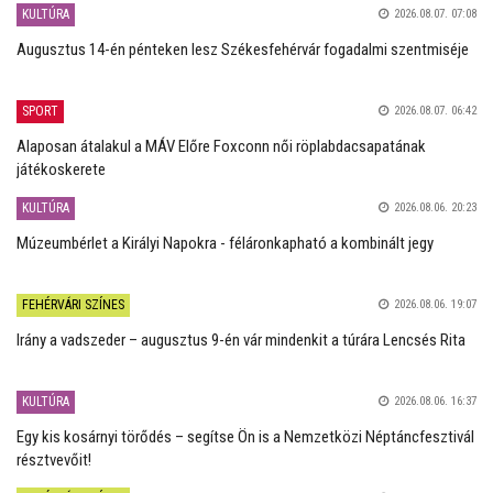
KULTÚRA
2026.08.07. 07:08
Augusztus 14-én pénteken lesz Székesfehérvár fogadalmi szentmiséje
SPORT
2026.08.07. 06:42
Alaposan átalakul a MÁV Előre Foxconn női röplabdacsapatának
játékoskerete
KULTÚRA
2026.08.06. 20:23
Múzeumbérlet a Királyi Napokra - féláronkapható a kombinált jegy
FEHÉRVÁRI SZÍNES
2026.08.06. 19:07
Irány a vadszeder – augusztus 9-én vár mindenkit a túrára Lencsés Rita
KULTÚRA
2026.08.06. 16:37
Egy kis kosárnyi törődés – segítse Ön is a Nemzetközi Néptáncfesztivál
résztvevőit!