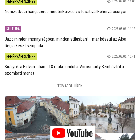
FEHÉRVÁRI SZÍNES
2026.08.06. 16:03
Nemzetközi hangszeres mesterkurzus és fesztivál Fehérvárcsurgón
KULTÚRA
2026.08.06. 14:19
Jazz minden mennyiségben, minden stílusban! – már készül az Alba
Regia Feszt színpada
FEHÉRVÁRI SZÍNES
2026.08.06. 13:41
Királyok a Belvárosban - 18 órakor indul a Vörösmarty Színháztól a
szombati menet
TOVÁBBI HÍREK