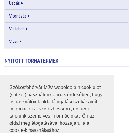
Úszás
Vitorlázás
Vizilabda
Vívás
NYITOTT TORNATERMEK
RSS
Székesfehérvár MJV weboldalain cookie-at
(sütiket) használunk annak érdekében, hogy
A HONLAP 2017.03.31-I ÁLLAPOTA
felhasználóink oldallátogatási szokásairól
információkat szerezhessünk, de nem
JOGI NYILATKOZAT
tárolunk személyes információkat. Ön az
IMPRESSZUM
oldal meglátogatásával hozzájárul a a
cookie-k használatához.