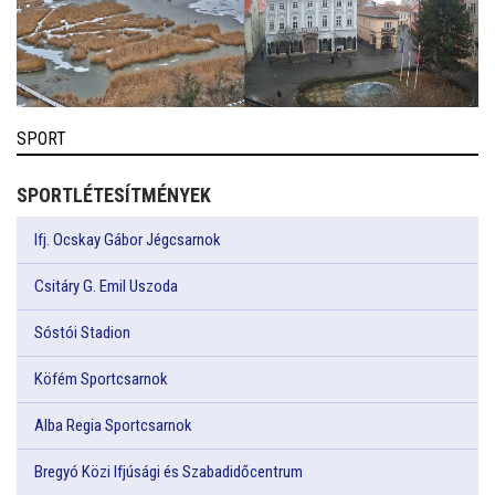
SPORT
SPORTLÉTESÍTMÉNYEK
Ifj. Ocskay Gábor Jégcsarnok
Csitáry G. Emil Uszoda
Sóstói Stadion
Köfém Sportcsarnok
Alba Regia Sportcsarnok
Bregyó Közi Ifjúsági és Szabadidőcentrum