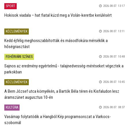
SPORT
2026.08.07. 13:17
Hokisok viadala – hat fiatal küzd meg a Volán-keretbe kerülésért
KÖZLEMÉNYEK
2026.08.07. 13:11
Kedd éjfélig meghosszabbították és másodfokúra mérséklik a
hőségriasztást
FEHÉRVÁRI SZÍNES
2026.08.07. 10:48
Sajnos az eredmény egyértelmű - talajnedvesség-méréseket végeztek a
parkokban
KÖZLEMÉNYEK
2026.08.07. 10:45
A Bem József utca környékén, a Bartók Béla téren és Kisfaludon lesz
áramszünet augusztus 10-én
KULTÚRA
2026.08.07. 08:37
Vasárnap folytatódik a Hangból Kép programsorozat a Varkocs-
szobornál