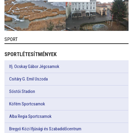
SPORT
SPORTLÉTESÍTMÉNYEK
Ifj. Ocskay Gábor Jégcsarnok
Csitáry G. Emil Uszoda
Sóstói Stadion
Köfém Sportcsarnok
Alba Regia Sportcsarnok
Bregyó Közi Ifjúsági és Szabadidőcentrum