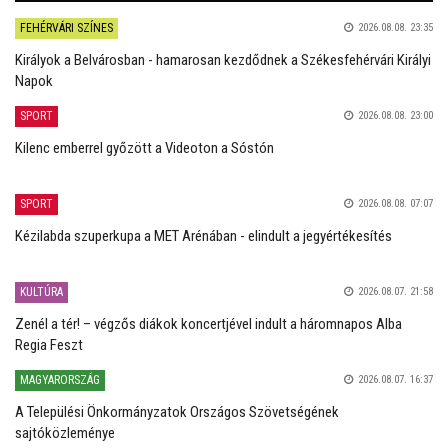
FEHÉRVÁRI SZÍNES
2026.08.08. 23:35
Királyok a Belvárosban - hamarosan kezdődnek a Székesfehérvári Királyi
Napok
SPORT
2026.08.08. 23:00
Kilenc emberrel győzött a Videoton a Sóstón
SPORT
2026.08.08. 07:07
Kézilabda szuperkupa a MET Arénában - elindult a jegyértékesítés
KULTÚRA
2026.08.07. 21:58
Zenél a tér! – végzős diákok koncertjével indult a háromnapos Alba
Regia Feszt
MAGYARORSZÁG
2026.08.07. 16:37
A Települési Önkormányzatok Országos Szövetségének
sajtóközleménye