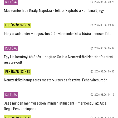
KULTÚRA
2026.08.06. 20:23
Múzeumbérlet a Királyi Napokra - féláronkapható a kombinált jegy
FEHÉRVÁRI SZÍNES
2026.08.06. 19:07
Irány a vadszeder – augusztus 9-én vár mindenkit a túrára Lencsés Rita
KULTÚRA
2026.08.06. 16:37
Egy kis kosárnyi törődés – segítse Ön is a Nemzetközi Néptáncfesztivál
résztvevőit!
FEHÉRVÁRI SZÍNES
2026.08.06. 16:03
Nemzetközi hangszeres mesterkurzus és fesztivál Fehérvárcsurgón
KULTÚRA
2026.08.06. 14:19
Jazz minden mennyiségben, minden stílusban! – már készül az Alba
Regia Feszt színpada
FEHÉRVÁRI SZÍNES
2026.08.06. 13:41