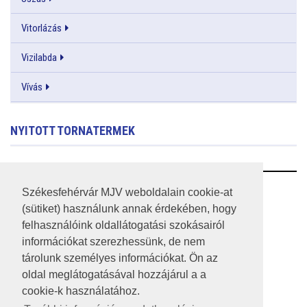
Vitorlázás
Vizilabda
Vívás
NYITOTT TORNATERMEK
RSS
Székesfehérvár MJV weboldalain cookie-at
(sütiket) használunk annak érdekében, hogy
A HONLAP 2017.03.31-I ÁLLAPOTA
felhasználóink oldallátogatási szokásairól
információkat szerezhessünk, de nem
JOGI NYILATKOZAT
tárolunk személyes információkat. Ön az
IMPRESSZUM
oldal meglátogatásával hozzájárul a a
cookie-k használatához.
MÉDIAAJÁNLAT