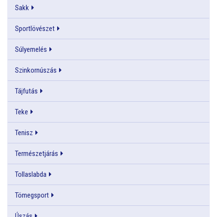
Sakk
Sportlövészet
Súlyemelés
Szinkornúszás
Tájfutás
Teke
Tenisz
Természetjárás
Tollaslabda
Tömegsport
Úszás