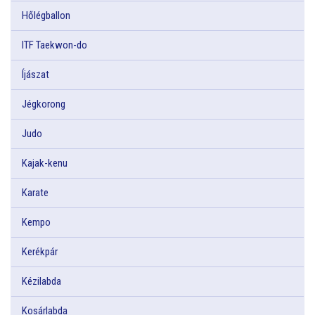
Hőlégballon
ITF Taekwon-do
Íjászat
Jégkorong
Judo
Kajak-kenu
Karate
Kempo
Kerékpár
Kézilabda
Kosárlabda