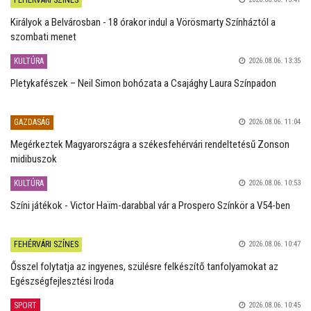
Királyok a Belvárosban - 18 órakor indul a Vörösmarty Színháztól a
szombati menet
KULTÚRA
2026.08.06. 13:35
Pletykafészek – Neil Simon bohózata a Csajághy Laura Színpadon
GAZDASÁG
2026.08.06. 11:04
Megérkeztek Magyarországra a székesfehérvári rendeltetésű Zonson
midibuszok
KULTÚRA
2026.08.06. 10:53
Színi játékok - Victor Haïm-darabbal vár a Prospero Színkör a V54-ben
FEHÉRVÁRI SZÍNES
2026.08.06. 10:47
Ősszel folytatja az ingyenes, szülésre felkészítő tanfolyamokat az
Egészségfejlesztési Iroda
SPORT
2026.08.06. 10:45