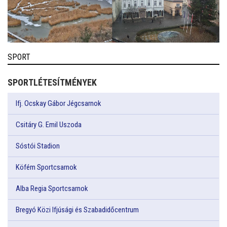
SPORT
SPORTLÉTESÍTMÉNYEK
Ifj. Ocskay Gábor Jégcsarnok
Csitáry G. Emil Uszoda
Sóstói Stadion
Köfém Sportcsarnok
Alba Regia Sportcsarnok
Bregyó Közi Ifjúsági és Szabadidőcentrum