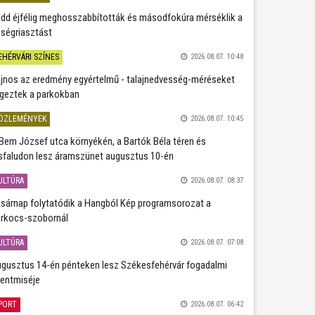
dd éjfélig meghosszabbították és másodfokúra mérséklik a
ségriasztást
EHÉRVÁRI SZÍNES
2026.08.07. 10:48
jnos az eredmény egyértelmű - talajnedvesség-méréseket
geztek a parkokban
ÖZLEMÉNYEK
2026.08.07. 10:45
Bem József utca környékén, a Bartók Béla téren és
sfaludon lesz áramszünet augusztus 10-én
ULTÚRA
2026.08.07. 08:37
sárnap folytatódik a Hangból Kép programsorozat a
rkocs-szobornál
ULTÚRA
2026.08.07. 07:08
gusztus 14-én pénteken lesz Székesfehérvár fogadalmi
entmiséje
PORT
2026.08.07. 06:42