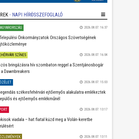
ÍREK
- NAPI HÍRÖSSZEFOGLALÓ
AGYARORSZÁG
2026.08.07. 16:37
Települési Önkormányzatok Országos Szövetségének
jtóközleménye
EHÉRVÁRI SZÍNES
2026.08.07. 16:04
zös bringázásra hív szombaton reggel a Szentjánosbogár
 a Dawnbreakers
ÖZÉLET
2026.08.07. 15:03
legendás székesfehérvári ejtőernyős alakulatra emlékeztek
repülős és ejtőernyős emlékműnél
PORT
2026.08.07. 13:17
kisok viadala – hat fiatal küzd meg a Volán-keretbe
rülésért
ÖZLEMÉNYEK
2026.08.07. 13:11