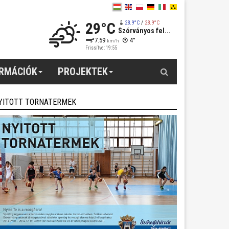
29°C
28.9°C
/
28.9°C
Szórványos fel...
7.59
4°
km/h
Frissítve: 19:55
Keresés
ORMÁCIÓK
PROJEKTEK
YITOTT TORNATERMEK