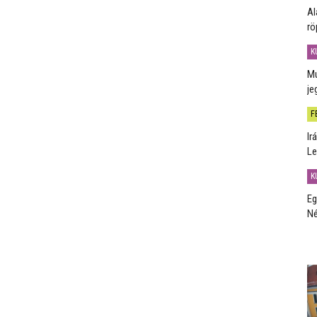
Al
rö
K
Mú
je
F
Ir
Le
K
Eg
Né