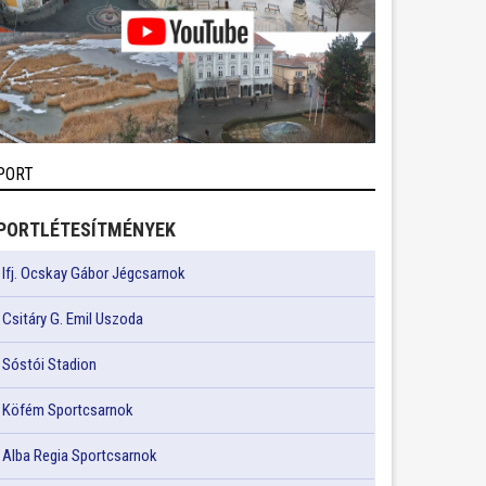
PORT
PORTLÉTESÍTMÉNYEK
Ifj. Ocskay Gábor Jégcsarnok
Csitáry G. Emil Uszoda
Sóstói Stadion
Köfém Sportcsarnok
Alba Regia Sportcsarnok