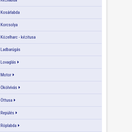
Kézilabda
Kosárlabda
Korcsolya
Közelharc - kézitusa
Ladbarúgás
Lovaglás
Motor
Ökölvívás
Öttusa
Repülés
Röplabda