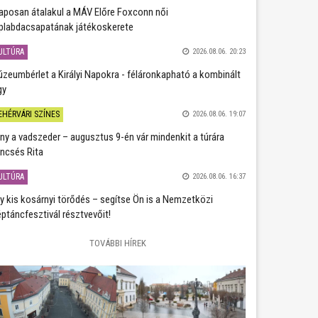
aposan átalakul a MÁV Előre Foxconn női
plabdacsapatának játékoskerete
ULTÚRA
2026.08.06. 20:23
zeumbérlet a Királyi Napokra - féláronkapható a kombinált
gy
EHÉRVÁRI SZÍNES
2026.08.06. 19:07
ány a vadszeder – augusztus 9-én vár mindenkit a túrára
ncsés Rita
ULTÚRA
2026.08.06. 16:37
y kis kosárnyi törődés – segítse Ön is a Nemzetközi
ptáncfesztivál résztvevőit!
TOVÁBBI HÍREK