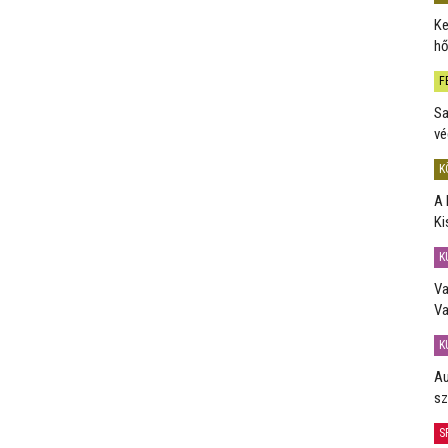
Ke
hő
F
Sa
vé
K
A 
Ki
K
Va
Va
K
Au
sz
S