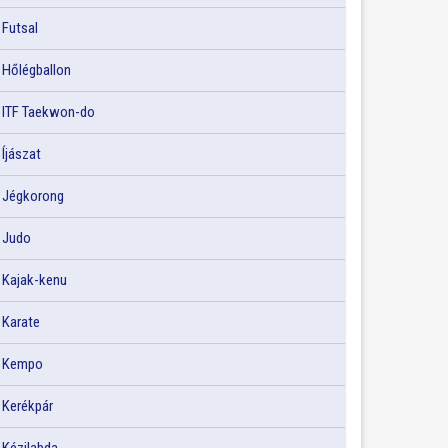
Futsal
Hőlégballon
ITF Taekwon-do
Íjászat
Jégkorong
Judo
Kajak-kenu
Karate
Kempo
Kerékpár