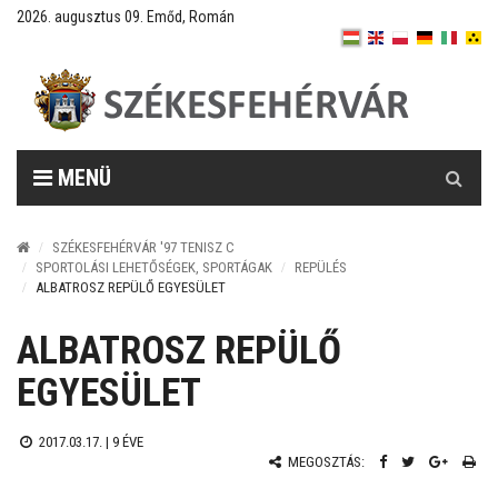
2026. augusztus 09. Emőd, Román
Keresés
MENÜ
SZÉKESFEHÉRVÁR '97 TENISZ C
SPORTOLÁSI LEHETŐSÉGEK, SPORTÁGAK
REPÜLÉS
ALBATROSZ REPÜLŐ EGYESÜLET
ALBATROSZ REPÜLŐ
EGYESÜLET
2017.03.17. |
9 ÉVE
MEGOSZTÁS: