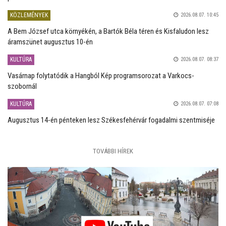
KÖZLEMÉNYEK
2026.08.07. 10:45
A Bem József utca környékén, a Bartók Béla téren és Kisfaludon lesz
áramszünet augusztus 10-én
KULTÚRA
2026.08.07. 08:37
Vasárnap folytatódik a Hangból Kép programsorozat a Varkocs-
szobornál
KULTÚRA
2026.08.07. 07:08
Augusztus 14-én pénteken lesz Székesfehérvár fogadalmi szentmiséje
TOVÁBBI HÍREK