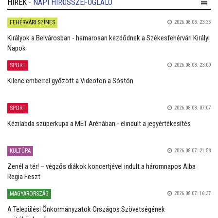
HÍREK
- NAPI HÍRÖSSZEFOGLALÓ
FEHÉRVÁRI SZÍNES
2026.08.08. 23:35
Királyok a Belvárosban - hamarosan kezdődnek a Székesfehérvári Királyi
Napok
SPORT
2026.08.08. 23:00
Kilenc emberrel győzött a Videoton a Sóstón
SPORT
2026.08.08. 07:07
Kézilabda szuperkupa a MET Arénában - elindult a jegyértékesítés
KULTÚRA
2026.08.07. 21:58
Zenél a tér! – végzős diákok koncertjével indult a háromnapos Alba
Regia Feszt
MAGYARORSZÁG
2026.08.07. 16:37
A Települési Önkormányzatok Országos Szövetségének