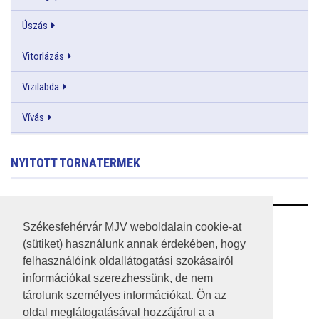
Úszás
Vitorlázás
Vizilabda
Vívás
NYITOTT TORNATERMEK
RSS
Székesfehérvár MJV weboldalain cookie-at
(sütiket) használunk annak érdekében, hogy
A HONLAP 2017.03.31-I ÁLLAPOTA
felhasználóink oldallátogatási szokásairól
információkat szerezhessünk, de nem
JOGI NYILATKOZAT
tárolunk személyes információkat. Ön az
IMPRESSZUM
oldal meglátogatásával hozzájárul a a