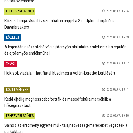
sajtóközleménye
FEHÉRVÁRI SZÍNES
2026.08.07. 16:04
Közös bringázásra hív szombaton reggel a Szentjánosbogár és a
Dawnbreakers
KÖZÉLET
2026.08.07. 15:03
A legendás székesfehérvári ejtőernyős alakulatra emlékeztek a repülős
és ejtőernyős emlékműnél
SPORT
2026.08.07. 13:17
Hokisok viadala – hat fiatal küzd meg a Volán-keretbe kerülésért
KÖZLEMÉNYEK
2026.08.07. 13:11
Kedd éjfélig meghosszabbították és másodfokúra mérséklik a
hőségriasztást
FEHÉRVÁRI SZÍNES
2026.08.07. 10:48
Sajnos az eredmény egyértelmű - talajnedvesség-méréseket végeztek a
parkokban