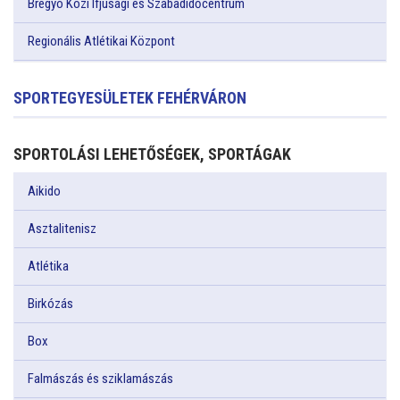
Bregyó Közi Ifjúsági és Szabadidőcentrum
Regionális Atlétikai Központ
SPORTEGYESÜLETEK FEHÉRVÁRON
SPORTOLÁSI LEHETŐSÉGEK, SPORTÁGAK
Aikido
Asztalitenisz
Atlétika
Birkózás
Box
Falmászás és sziklamászás