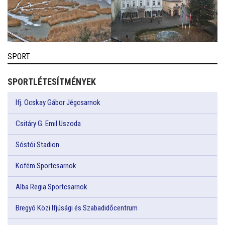
SPORT
SPORTLÉTESÍTMÉNYEK
Ifj. Ocskay Gábor Jégcsarnok
Csitáry G. Emil Uszoda
Sóstói Stadion
Köfém Sportcsarnok
Alba Regia Sportcsarnok
Bregyó Közi Ifjúsági és Szabadidőcentrum