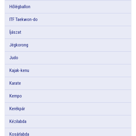
Hőlégballon
ITF Taekwon-do
Íjászat
Jégkorong
Judo
Kajak-kenu
Karate
Kempo
Kerékpár
Kézilabda
Kosárlabda