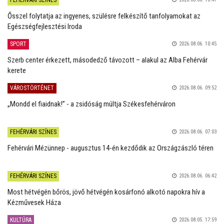
Ősszel folytatja az ingyenes, szülésre felkészítő tanfolyamokat az
Egészségfejlesztési Iroda
SPORT
2026.08.06. 10:45
Szerb center érkezett, másodedző távozott – alakul az Alba Fehérvár
kerete
VÁROSTÖRTÉNET
2026.08.06. 09:52
„Mondd el fiaidnak!” - a zsidóság múltja Székesfehérváron
FEHÉRVÁRI SZÍNES
2026.08.06. 07:03
Fehérvári Mézünnep - augusztus 14-én kezdődik az Országzászló téren
FEHÉRVÁRI SZÍNES
2026.08.06. 06:42
Most hétvégén bőrös, jövő hétvégén kosárfonó alkotó napokra hív a
Kézművesek Háza
KULTÚRA
2026.08.05. 17:59