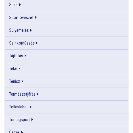
Sakk
Sportlövészet
Súlyemelés
Szinkornúszás
Tájfutás
Teke
Tenisz
Természetjárás
Tollaslabda
Tömegsport
Úszás