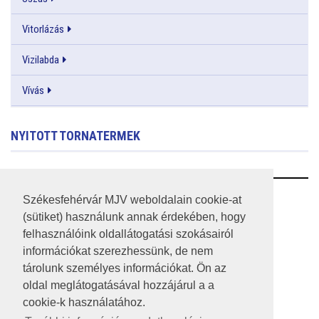
Vitorlázás
Vizilabda
Vívás
NYITOTT TORNATERMEK
RSS
Székesfehérvár MJV weboldalain cookie-at
(sütiket) használunk annak érdekében, hogy
A HONLAP 2017.03.31-I ÁLLAPOTA
felhasználóink oldallátogatási szokásairól
információkat szerezhessünk, de nem
JOGI NYILATKOZAT
tárolunk személyes információkat. Ön az
IMPRESSZUM
oldal meglátogatásával hozzájárul a a
cookie-k használatához.
MÉDIAAJÁNLAT