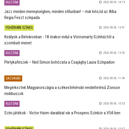
KULTÚRA
2026.08.06. 14:19
Jazz minden mennyiségben, minden stílusban! – már készül az Alba
Regia Feszt színpada
FEHÉRVÁRI SZÍNES
2026.08.06. 13:41
Királyok a Belvárosban - 18 órakor indul a Vörösmarty Színháztól a
szombati menet
KULTÚRA
2026.08.06. 13:35
Pletykafészek – Neil Simon bohózata a Csajághy Laura Színpadon
GAZDASÁG
2026.08.06. 11:04
Megérkeztek Magyarországra a székesfehérvári rendeltetésű Zonson
midibuszok
KULTÚRA
2026.08.06. 10:53
Színi játékok - Victor Haïm-darabbal vár a Prospero Színkör a V54-ben
FEHÉRVÁRI SZÍNES
2026.08.06. 10:47