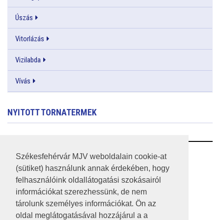
Úszás
Vitorlázás
Vizilabda
Vívás
NYITOTT TORNATERMEK
RSS
Székesfehérvár MJV weboldalain cookie-at
(sütiket) használunk annak érdekében, hogy
A HONLAP 2017.03.31-I ÁLLAPOTA
felhasználóink oldallátogatási szokásairól
információkat szerezhessünk, de nem
JOGI NYILATKOZAT
tárolunk személyes információkat. Ön az
IMPRESSZUM
oldal meglátogatásával hozzájárul a a