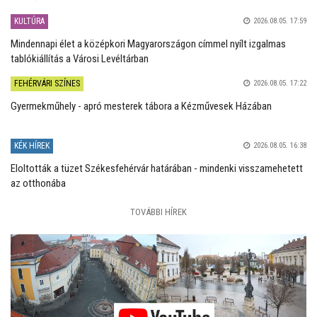
KULTÚRA
2026.08.05. 17:59
Mindennapi élet a középkori Magyarországon címmel nyílt izgalmas
tablókiállítás a Városi Levéltárban
FEHÉRVÁRI SZÍNES
2026.08.05. 17:22
Gyermekműhely - apró mesterek tábora a Kézművesek Házában
KÉK HÍREK
2026.08.05. 16:38
Eloltották a tüzet Székesfehérvár határában - mindenki visszamehetett
az otthonába
TOVÁBBI HÍREK