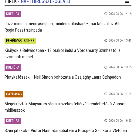
HÍREK
- NAPI HÍRÖSSZEFOGLALÓ
KULTÚRA
2026.08.06. 14:19
Jazz minden mennyiségben, minden stílusban! – már készül az Alba
Regia Feszt színpada
FEHÉRVÁRI SZÍNES
2026.08.06. 13:41
Királyok a Belvárosban - 18 órakor indul a Vörösmarty Színháztól a
szombati menet
KULTÚRA
2026.08.06. 13:35
Pletykafészek – Neil Simon bohózata a Csajághy Laura Színpadon
GAZDASÁG
2026.08.06. 11:04
Megérkeztek Magyarországra a székesfehérvári rendeltetésű Zonson
midibuszok
KULTÚRA
2026.08.06. 10:53
Színi játékok - Victor Haïm-darabbal vár a Prospero Színkör a V54-ben