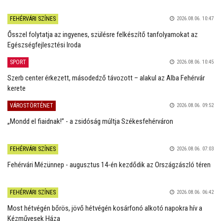
FEHÉRVÁRI SZÍNES
2026.08.06. 10:47
Ősszel folytatja az ingyenes, szülésre felkészítő tanfolyamokat az
Egészségfejlesztési Iroda
SPORT
2026.08.06. 10:45
Szerb center érkezett, másodedző távozott – alakul az Alba Fehérvár
kerete
VÁROSTÖRTÉNET
2026.08.06. 09:52
„Mondd el fiaidnak!” - a zsidóság múltja Székesfehérváron
FEHÉRVÁRI SZÍNES
2026.08.06. 07:03
Fehérvári Mézünnep - augusztus 14-én kezdődik az Országzászló téren
FEHÉRVÁRI SZÍNES
2026.08.06. 06:42
Most hétvégén bőrös, jövő hétvégén kosárfonó alkotó napokra hív a
Kézművesek Háza