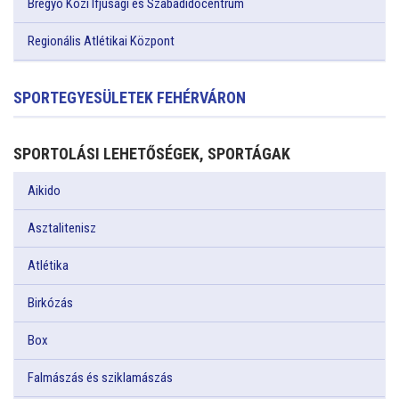
Bregyó Közi Ifjúsági és Szabadidőcentrum
Regionális Atlétikai Központ
SPORTEGYESÜLETEK FEHÉRVÁRON
SPORTOLÁSI LEHETŐSÉGEK, SPORTÁGAK
Aikido
Asztalitenisz
Atlétika
Birkózás
Box
Falmászás és sziklamászás