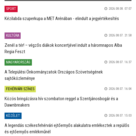
SPORT
2026.08.08. 07:07
Kézilabda szuperkupa a MET Arénában - elindult a jegyértékesítés
KULTÚRA
2026.08.07. 21:58
Zenél a tér! – végzős diákok koncertjével indult a háromnapos Alba
Regia Feszt
MAGYARORSZÁG
2026.08.07. 16:37
A Települési Önkormányzatok Országos Szövetségének
sajtóközleménye
FEHÉRVÁRI SZÍNES
2026.08.07. 16:04
Közös bringázásra hív szombaton reggel a Szentjánosbogár és a
Dawnbreakers
KÖZÉLET
2026.08.07. 15:03
A legendás székesfehérvári ejtőernyős alakulatra emlékeztek a repülős
és ejtőernyős emlékműnél