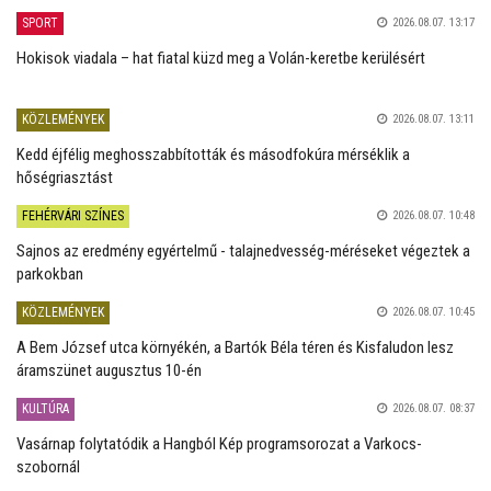
SPORT
2026.08.07. 13:17
Hokisok viadala – hat fiatal küzd meg a Volán-keretbe kerülésért
KÖZLEMÉNYEK
2026.08.07. 13:11
Kedd éjfélig meghosszabbították és másodfokúra mérséklik a
hőségriasztást
FEHÉRVÁRI SZÍNES
2026.08.07. 10:48
Sajnos az eredmény egyértelmű - talajnedvesség-méréseket végeztek a
parkokban
KÖZLEMÉNYEK
2026.08.07. 10:45
A Bem József utca környékén, a Bartók Béla téren és Kisfaludon lesz
áramszünet augusztus 10-én
KULTÚRA
2026.08.07. 08:37
Vasárnap folytatódik a Hangból Kép programsorozat a Varkocs-
szobornál