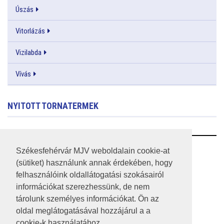
Úszás
Vitorlázás
Vizilabda
Vívás
NYITOTT TORNATERMEK
RSS
Székesfehérvár MJV weboldalain cookie-at
(sütiket) használunk annak érdekében, hogy
A HONLAP 2017.03.31-I ÁLLAPOTA
felhasználóink oldallátogatási szokásairól
információkat szerezhessünk, de nem
JOGI NYILATKOZAT
tárolunk személyes információkat. Ön az
IMPRESSZUM
oldal meglátogatásával hozzájárul a a
cookie-k használatához.