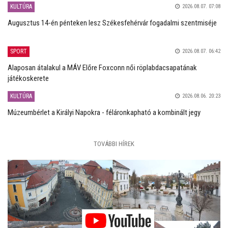
KULTÚRA
2026.08.07. 07:08
Augusztus 14-én pénteken lesz Székesfehérvár fogadalmi szentmiséje
SPORT
2026.08.07. 06:42
Alaposan átalakul a MÁV Előre Foxconn női röplabdacsapatának
játékoskerete
KULTÚRA
2026.08.06. 20:23
Múzeumbérlet a Királyi Napokra - féláronkapható a kombinált jegy
TOVÁBBI HÍREK