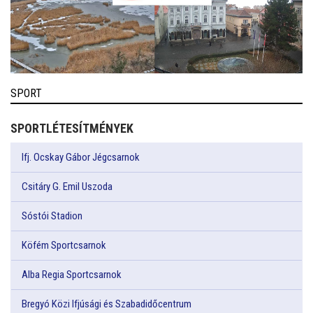
SPORT
SPORTLÉTESÍTMÉNYEK
Ifj. Ocskay Gábor Jégcsarnok
Csitáry G. Emil Uszoda
Sóstói Stadion
Köfém Sportcsarnok
Alba Regia Sportcsarnok
Bregyó Közi Ifjúsági és Szabadidőcentrum