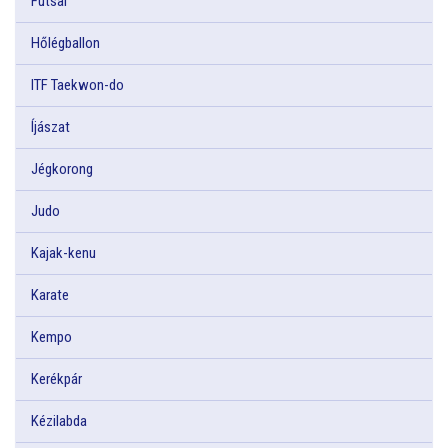
Futsal
Hőlégballon
ITF Taekwon-do
Íjászat
Jégkorong
Judo
Kajak-kenu
Karate
Kempo
Kerékpár
Kézilabda