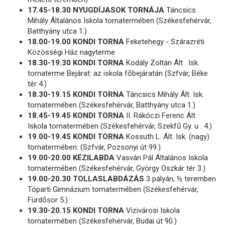
17.45-18.30 NYUGDÍJASOK TORNÁJA
Táncsics
Mihály Általános Iskola tornatermében (Székesfehérvár,
Batthyány utca 1.)
18.00-19.00 KONDI TORNA
Feketehegy - Szárazréti
Közösségi Ház nagyterme
18.30-19.30 KONDI TORNA
Kodály Zoltán Ált . Isk.
tornaterme Bejárat: az iskola főbejáratán (Szfvár, Béke
tér 4.)
18.30-19.15 KONDI TORNA
Táncsics Mihály Ált. Isk.
tornatermében (Székesfehérvár, Batthyány utca 1.)
18.45-19.45 KONDI TORNA
II. Rákóczi Ferenc Ált.
Iskola tornatermében (Székesfehérvár, Szekfű Gy. u . 4.)
19.00-19.45 KONDI TORNA
Kossuth L. Ált. Isk. (nagy)
tornatermében: (Szfvár, Pozsonyi út 99.)
19.00-20.00 KÉZILABDA
Vasvári Pál Általános Iskola
tornatermében (Székesfehérvár, György Oszkár tér 3.)
19.00-20.30 TOLLASLABDÁZÁS
3 pályán, ½ teremben
Tóparti Gimnázium tornatermében (Székesfehérvár,
Fürdősor 5.)
19.30-20.15 KONDI TORNA
Vizivárosi Iskola
tornatermében (Székesfehérvár, Budai út 90.)