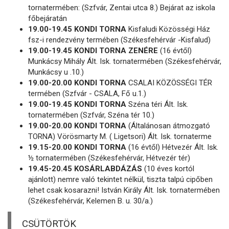
tornatermében: (Szfvár, Zentai utca 8.) Bejárat az iskola
főbejáratán
19.00-19.45 KONDI TORNA
Kisfaludi Közösségi Ház
fsz-i rendezvény termében (Székesfehérvár -Kisfalud)
19.00-19.45 KONDI TORNA ZENÉRE
(16 évtől)
Munkácsy Mihály Ált. Isk. tornatermében (Székesfehérvár,
Munkácsy u .10.)
19.00-20.00 KONDI TORNA
CSALAI KÖZÖSSÉGI TÉR
termében (Szfvár - CSALA, Fő u.1.)
19.00-19.45 KONDI TORNA
Széna téri Ált. Isk.
tornatermében (Szfvár, Széna tér 10.)
19.00-20.00 KONDI TORNA
(Általánosan átmozgató
TORNA) Vörösmarty M. ( Ligetsori) Ált. Isk. tornaterme
19.15-20.00 KONDI TORNA
(16 évtől) Hétvezér Ált. Isk.
½ tornatermében (Székesfehérvár, Hétvezér tér)
19.45-20.45 KOSÁRLABDÁZÁS
(10 éves kortól
ajánlott) nemre való tekintet nélkül, tiszta talpú cipőben
lehet csak kosarazni! István Király Ált. Isk. tornatermében
(Székesfehérvár, Kelemen B. u. 30/a.)
CSÜTÖRTÖK