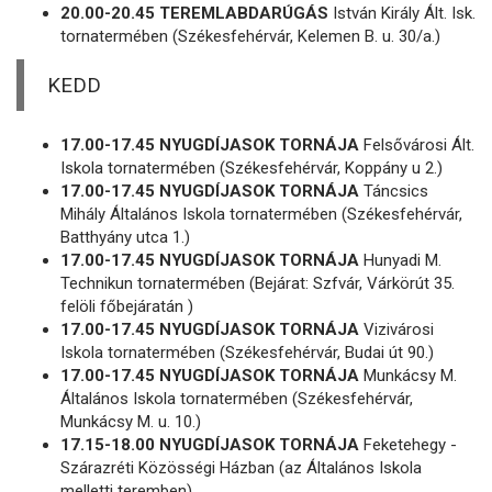
20.00-20.45 TEREMLABDARÚGÁS
István Király Ált. Isk.
tornatermében (Székesfehérvár, Kelemen B. u. 30/a.)
KEDD
17.00-17.45 NYUGDÍJASOK TORNÁJA
Felsővárosi Ált.
Iskola tornatermében (Székesfehérvár, Koppány u 2.)
17.00-17.45 NYUGDÍJASOK TORNÁJA
Táncsics
Mihály Általános Iskola tornatermében (Székesfehérvár,
Batthyány utca 1.)
17.00-17.45 NYUGDÍJASOK TORNÁJA
Hunyadi M.
Technikun tornatermében (Bejárat: Szfvár, Várkörút 35.
felöli főbejáratán )
17.00-17.45 NYUGDÍJASOK TORNÁJA
Vizivárosi
Iskola tornatermében (Székesfehérvár, Budai út 90.)
17.00-17.45 NYUGDÍJASOK TORNÁJA
Munkácsy M.
Általános Iskola tornatermében (Székesfehérvár,
Munkácsy M. u. 10.)
17.15-18.00 NYUGDÍJASOK TORNÁJA
Feketehegy -
Szárazréti Közösségi Házban (az Általános Iskola
melletti teremben)