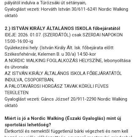
pályától indulva a Túrózsáki út sétányain,
Gyaloglást vezeti: Horváth István 30/611-6241 Nordic Walking
oktató
2.) ISTVÁN KIRÁLY ÁLTALÁNOS ISKOLA főbejáratától
IDEJE: 2026. 01.07. (SZERDÁTÓL) csak SZERDAI NAPOKON
15:00-16:00-ig
Gyülekezési hely: (István Király Ált. Isk. főbejárata előtt
Székesfehérvár, Kelemen B. u 30/a) 14:50-kor
A NORDIC WALKING FOGLALKOZÁS HELYSZÍNE, lebonyolítása
és útvonala:
AZ ISTVÁN KIRÁLY ÁLTALÁNOS ISKOLA FŐBEJÁRATÁTÓL
INDULVA, CSOPORTBAN,
A PALOTAVÁROSI HORGÁSZ TAVAK KÖRÜLI FÜVES
TERÜLETEN
Gyaloglást vezeti: Gáncs József 20/911-2290 Nordic Walking
oktató
Miért is jó a Nordic Walking (Északi Gyaloglás) mint új
sportolási lehetőség?
Életkortól és nemektől függetlenül bárki végezheti és nem kell