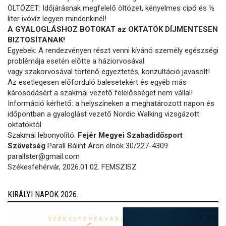
ÖLTÖZET: Időjárásnak megfelelő öltözet, kényelmes cipő és ½
liter ivóvíz legyen mindenkinél!
A GYALOGLÁSHOZ BOTOKAT az OKTATÓK DÍJMENTESEN
BIZTOSÍTANAK!
Egyebek: A rendezvényen részt venni kívánó személy egészségi
problémája esetén előtte a háziorvosával
vagy szakorvosával történő egyeztetés, konzultáció javasolt!
Az esetlegesen előforduló balesetekért és egyéb más
károsodásért a szakmai vezető felelősséget nem vállal!
Információ kérhető: a helyszíneken a meghatározott napon és
időpontban a gyaloglást vezető Nordic Walking vizsgázott
oktatóktól
Szakmai lebonyolító:
Fejér Megyei Szabadidősport
Szövetség
Parall Bálint Áron elnök 30/227-4309
parallster@gmail.com
Székesfehérvár, 2026.01.02. FEMSZISZ
KIRÁLYI NAPOK 2026.