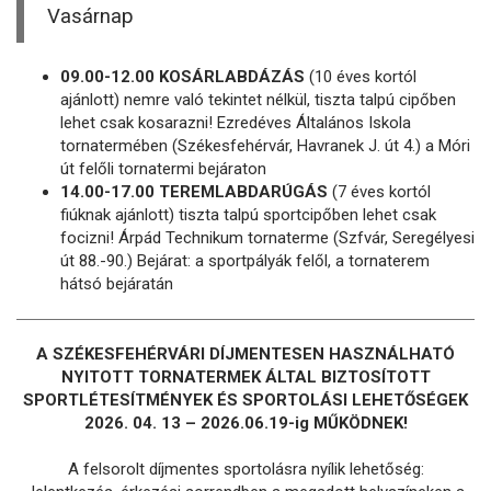
Vasárnap
09.00-12.00 KOSÁRLABDÁZÁS
(10 éves kortól
ajánlott) nemre való tekintet nélkül, tiszta talpú cipőben
lehet csak kosarazni! Ezredéves Általános Iskola
tornatermében (Székesfehérvár, Havranek J. út 4.) a Móri
út felőli tornatermi bejáraton
14.00-17.00 TEREMLABDARÚGÁS
(7 éves kortól
fiúknak ajánlott) tiszta talpú sportcipőben lehet csak
focizni! Árpád Technikum tornaterme (Szfvár, Seregélyesi
út 88.-90.) Bejárat: a sportpályák felől, a tornaterem
hátsó bejáratán
A SZÉKESFEHÉRVÁRI DÍJMENTESEN HASZNÁLHATÓ
NYITOTT TORNATERMEK ÁLTAL BIZTOSÍTOTT
SPORTLÉTESÍTMÉNYEK ÉS SPORTOLÁSI LEHETŐSÉGEK
2026. 04. 13 – 2026.06.19-ig MŰKÖDNEK!
A felsorolt díjmentes sportolásra nyílik lehetőség: