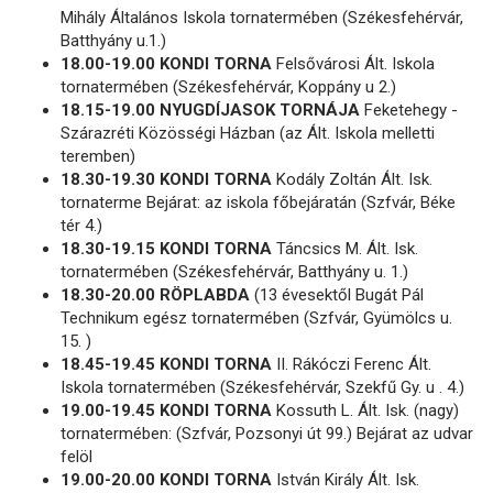
Mihály Általános Iskola tornatermében (Székesfehérvár,
Batthyány u.1.)
18.00-19.00 KONDI TORNA
Felsővárosi Ált. Iskola
tornatermében (Székesfehérvár, Koppány u 2.)
18.15-19.00 NYUGDÍJASOK TORNÁJA
Feketehegy -
Szárazréti Közösségi Házban (az Ált. Iskola melletti
teremben)
18.30-19.30 KONDI TORNA
Kodály Zoltán Ált. Isk.
tornaterme Bejárat: az iskola főbejáratán (Szfvár, Béke
tér 4.)
18.30-19.15 KONDI TORNA
Táncsics M. Ált. Isk.
tornatermében (Székesfehérvár, Batthyány u. 1.)
18.30-20.00 RÖPLABDA
(13 évesektől Bugát Pál
Technikum egész tornatermében (Szfvár, Gyümölcs u.
15. )
18.45-19.45 KONDI TORNA
II. Rákóczi Ferenc Ált.
Iskola tornatermében (Székesfehérvár, Szekfű Gy. u . 4.)
19.00-19.45 KONDI TORNA
Kossuth L. Ált. Isk. (nagy)
tornatermében: (Szfvár, Pozsonyi út 99.) Bejárat az udvar
felöl
19.00-20.00 KONDI TORNA
István Király Ált. Isk.