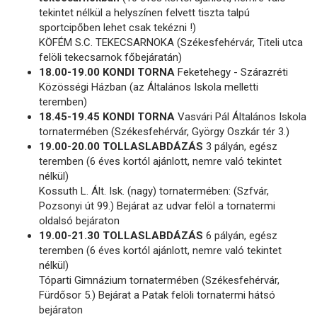
tekintet nélkül a helyszínen felvett tiszta talpú
sportcipőben lehet csak tekézni !)
KÖFÉM S.C. TEKECSARNOKA (Székesfehérvár, Titeli utca
felöli tekecsarnok főbejáratán)
18.00-19.00 KONDI TORNA
Feketehegy - Szárazréti
Közösségi Házban (az Általános Iskola melletti
teremben)
18.45-19.45 KONDI TORNA
Vasvári Pál Általános Iskola
tornatermében (Székesfehérvár, György Oszkár tér 3.)
19.00-20.00 TOLLASLABDÁZÁS
3 pályán, egész
teremben (6 éves kortól ajánlott, nemre való tekintet
nélkül)
Kossuth L. Ált. Isk. (nagy) tornatermében: (Szfvár,
Pozsonyi út 99.) Bejárat az udvar felöl a tornatermi
oldalsó bejáraton
19.00-21.30 TOLLASLABDÁZÁS
6 pályán, egész
teremben (6 éves kortól ajánlott, nemre való tekintet
nélkül)
Tóparti Gimnázium tornatermében (Székesfehérvár,
Fürdősor 5.) Bejárat a Patak felöli tornatermi hátsó
bejáraton