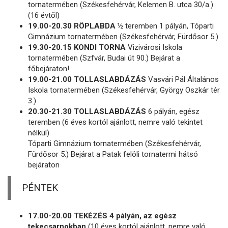
tornatermében (Székesfehérvár, Kelemen B. utca 30/a.)
(16 évtől)
19.00-20.30 RÖPLABDA
½ teremben 1 pályán, Tóparti
Gimnázium tornatermében (Székesfehérvár, Fürdősor 5.)
19.30-20.15 KONDI TORNA
Vizivárosi Iskola
tornatermében (Szfvár, Budai út 90.) Bejárat a
főbejáraton!
19.00-21.00 TOLLASLABDÁZÁS
Vasvári Pál Általános
Iskola tornatermében (Székesfehérvár, György Oszkár tér
3.)
20.30-21.30 TOLLASLABDÁZÁS
6 pályán, egész
teremben (6 éves kortól ajánlott, nemre való tekintet
nélkül)
Tóparti Gimnázium tornatermében (Székesfehérvár,
Fürdősor 5.) Bejárat a Patak felöli tornatermi hátsó
bejáraton
PÉNTEK
17.00-20.00 TEKÉZÉS 4 pályán, az egész
tekecsarnokban
(10 éves kortól ajánlott, nemre való