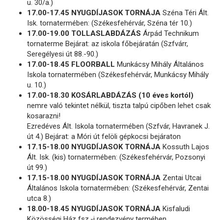
u. 30/a.)
17.00-17.45 NYUGDÍJASOK TORNÁJA
Széna Téri Ált.
Isk. tornatermében: (Székesfehérvár, Széna tér 10.)
17.00-19.00 TOLLASLABDÁZÁS
Árpád Technikum
tornaterme Bejárat: az iskola főbejáratán (Szfvárr,
Seregélyesi út 88.-90.)
17.00-18.45 FLOORBALL
Munkácsy Mihály Általános
Iskola tornatermében (Székesfehérvár, Munkácsy Mihály
u. 10.)
17.00-18.30 KOSÁRLABDÁZÁS (10 éves kortól)
nemre való tekintet nélkül, tiszta talpú cipőben lehet csak
kosarazni!
Ezredéves Ált. Iskola tornatermében (Szfvár, Havranek J.
út 4.) Bejárat: a Móri út felöli gépkocsi bejáraton
17.15-18.00 NYUGDÍJASOK TORNÁJA
Kossuth Lajos
Ált. Isk. (kis) tornatermében: (Székesfehérvár, Pozsonyi
út 99.)
17.15-18.00 NYUGDÍJASOK TORNÁJA
Zentai Utcai
Általános Iskola tornatermében: (Székesfehérvár, Zentai
utca 8.)
18.00-18.45 NYUGDÍJASOK TORNÁJA
Kisfaludi
Közösségi Ház fsz.-i rendezvény termében