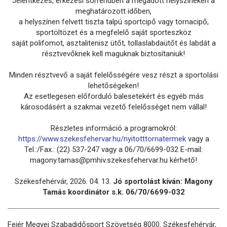
Jelentkezés, érkezési sorrendben a megadott helyszíneken a
meghatározott időben,
a helyszínen felvett tiszta talpú sportcipő vagy tornacipő,
sportöltözet és a megfelelő saját sporteszköz
saját polifomot, asztalitenisz ütőt, tollaslabdaütőt és labdát a
résztvevőknek kell maguknak biztosítaniuk!
Minden résztvevő a saját felelősségére vesz részt a sportolási
lehetőségeken!
Az esetlegesen előforduló balesetekért és egyéb más
károsodásért a szakmai vezető felelősséget nem vállal!
Részletes információ a programokról:
https://www.szekesfehervar.hu/nyitotttornatermek
vagy a
Tel.:/Fax.: (22) 537-247 vagy a 06/70/6699-032 E-mail:
magony.tamas@pmhiv.szekesfehervar.hu kérhető!
Székesfehérvár, 2026. 04. 13.
Jó sportolást kíván: Magony
Tamás koordinátor s.k. 06/70/6699-032
Fejér Megyei Szabadidősport Szövetség 8000. Székesfehérvár,