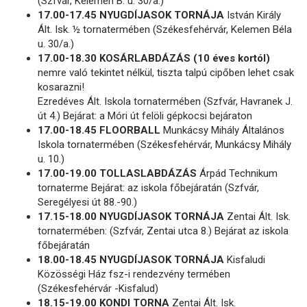
(Szfvár, Kelemen B. u. 30/a.)
17.00-17.45 NYUGDÍJASOK TORNÁJA
István Király
Ált. Isk. ½ tornatermében (Székesfehérvár, Kelemen Béla
u. 30/a.)
17.00-18.30 KOSÁRLABDÁZÁS (10 éves kortól)
nemre való tekintet nélkül, tiszta talpú cipőben lehet csak
kosarazni!
Ezredéves Ált. Iskola tornatermében (Szfvár, Havranek J.
út 4.) Bejárat: a Móri út felöli gépkocsi bejáraton
17.00-18.45 FLOORBALL
Munkácsy Mihály Általános
Iskola tornatermében (Székesfehérvár, Munkácsy Mihály
u. 10.)
17.00-19.00 TOLLASLABDÁZÁS
Árpád Technikum
tornaterme Bejárat: az iskola főbejáratán (Szfvár,
Seregélyesi út 88.-90.)
17.15-18.00 NYUGDÍJASOK TORNÁJA
Zentai Ált. Isk.
tornatermében: (Szfvár, Zentai utca 8.) Bejárat az iskola
főbejáratán
18.00-18.45 NYUGDÍJASOK TORNÁJA
Kisfaludi
Közösségi Ház fsz-i rendezvény termében
(Székesfehérvár -Kisfalud)
18.15-19.00 KONDI TORNA
Zentai Ált. Isk.