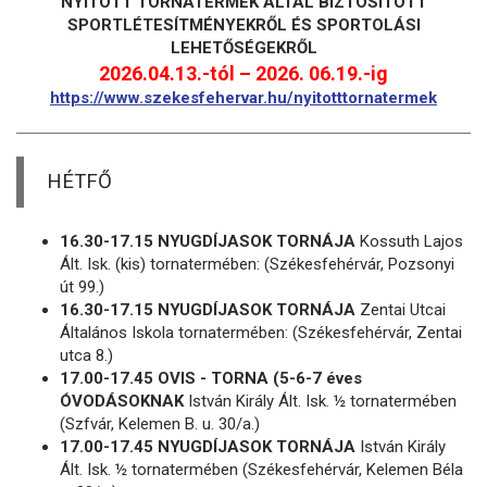
NYITOTT TORNATERMEK ÁLTAL BIZTOSÍTOTT
SPORTLÉTESÍTMÉNYEKRŐL ÉS SPORTOLÁSI
LEHETŐSÉGEKRŐL
2026.04.13.-tól – 2026. 06.19.-ig
https://www.szekesfehervar.hu/nyitotttornatermek
HÉTFŐ
16.30-17.15 NYUGDÍJASOK TORNÁJA
Kossuth Lajos
Ált. Isk. (kis) tornatermében: (Székesfehérvár, Pozsonyi
út 99.)
16.30-17.15 NYUGDÍJASOK TORNÁJA
Zentai Utcai
Általános Iskola tornatermében: (Székesfehérvár, Zentai
utca 8.)
17.00-17.45 OVIS - TORNA (5-6-7 éves
ÓVODÁSOKNAK
István Király Ált. Isk. ½ tornatermében
(Szfvár, Kelemen B. u. 30/a.)
17.00-17.45 NYUGDÍJASOK TORNÁJA
István Király
Ált. Isk. ½ tornatermében (Székesfehérvár, Kelemen Béla