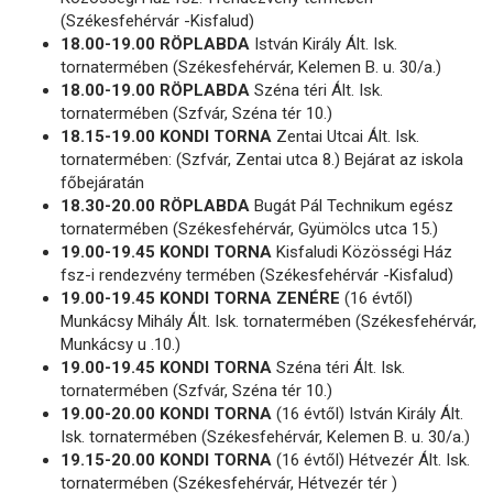
(Székesfehérvár -Kisfalud)
18.00-19.00 RÖPLABDA
István Király Ált. Isk.
tornatermében (Székesfehérvár, Kelemen B. u. 30/a.)
18.00-19.00 RÖPLABDA
Széna téri Ált. Isk.
tornatermében (Szfvár, Széna tér 10.)
18.15-19.00 KONDI TORNA
Zentai Utcai Ált. Isk.
tornatermében: (Szfvár, Zentai utca 8.) Bejárat az iskola
főbejáratán
18.30-20.00 RÖPLABDA
Bugát Pál Technikum egész
tornatermében (Székesfehérvár, Gyümölcs utca 15.)
19.00-19.45 KONDI TORNA
Kisfaludi Közösségi Ház
fsz-i rendezvény termében (Székesfehérvár -Kisfalud)
19.00-19.45 KONDI TORNA ZENÉRE
(16 évtől)
Munkácsy Mihály Ált. Isk. tornatermében (Székesfehérvár,
Munkácsy u .10.)
19.00-19.45 KONDI TORNA
Széna téri Ált. Isk.
tornatermében (Szfvár, Széna tér 10.)
19.00-20.00 KONDI TORNA
(16 évtől) István Király Ált.
Isk. tornatermében (Székesfehérvár, Kelemen B. u. 30/a.)
19.15-20.00 KONDI TORNA
(16 évtől) Hétvezér Ált. Isk.
tornatermében (Székesfehérvár, Hétvezér tér )