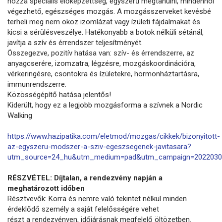
hozzá speciális előképzettség, egyszerű megtanulni, mindenhol
végezhető, egészséges mozgás. A mozgásszerveket kevésbé
terheli meg nem okoz izomlázat vagy ízületi fájdalmakat és
kicsi a sérülésveszélye. Hatékonyabb a botok nélküli sétánál,
javítja a szív és érrendszer teljesítményét.
Összegezve, pozitív hatása van: szív- és érrendszerre, az
anyagcserére, izomzatra, légzésre, mozgáskoordinációra,
vérkeringésre, csontokra és ízületekre, hormonháztartásra,
immunrendszerre.
Közösségépítő hatása jelentős!
Kiderült, hogy ez a legjobb mozgásforma a szívnek a Nordic
Walking
https://www.hazipatika.com/eletmod/mozgas/cikkek/bizonyitott-
az-egyszeru-modszer-a-sziv-egeszsegenek-javitasara?
utm_source=24_hu&utm_medium=pad&utm_campaign=2022030
RÉSZVÉTEL: Díjtalan, a rendezvény napján a
meghatározott időben
Résztvevők: Korra és nemre való tekintet nélkül minden
érdeklődő személy a saját felelősségére vehet
részt a rendezvényen, időjárásnak megfelelő öltözetben.