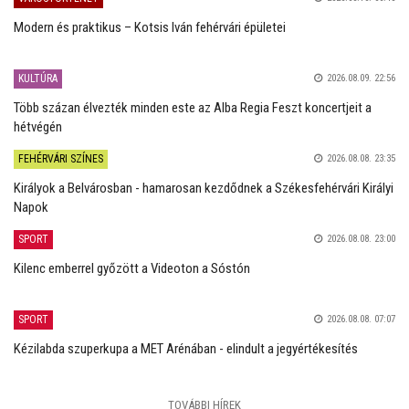
Modern és praktikus – Kotsis Iván fehérvári épületei
KULTÚRA
2026.08.09. 22:56
Több százan élvezték minden este az Alba Regia Feszt koncertjeit a
hétvégén
FEHÉRVÁRI SZÍNES
2026.08.08. 23:35
Királyok a Belvárosban - hamarosan kezdődnek a Székesfehérvári Királyi
Napok
SPORT
2026.08.08. 23:00
Kilenc emberrel győzött a Videoton a Sóstón
SPORT
2026.08.08. 07:07
Kézilabda szuperkupa a MET Arénában - elindult a jegyértékesítés
TOVÁBBI HÍREK