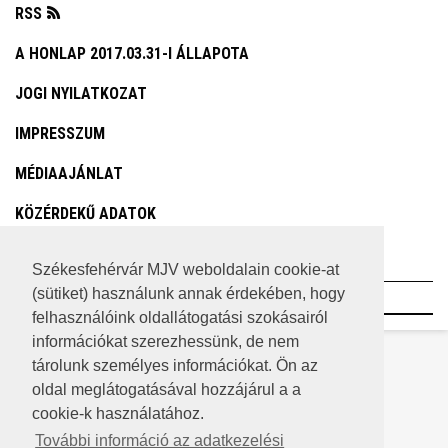
RSS
A HONLAP 2017.03.31-I ÁLLAPOTA
JOGI NYILATKOZAT
IMPRESSZUM
MÉDIAAJÁNLAT
KÖZÉRDEKŰ ADATOK
ADATVÉDELEM
Székesfehérvár MJV weboldalain cookie-at
(sütiket) használunk annak érdekében, hogy
©2023 SZÉKESFEHÉRVÁR MEGYEI JOGÚ VÁROS
felhasználóink oldallátogatási szokásairól
információkat szerezhessünk, de nem
tárolunk személyes információkat. Ön az
oldal meglátogatásával hozzájárul a a
cookie-k használatához.
További információ az adatkezelési