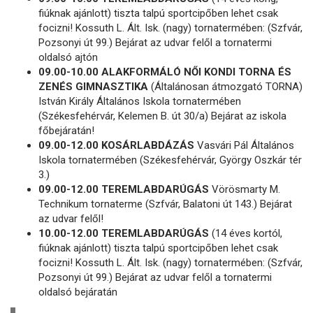
fiúknak ajánlott) tiszta talpú sportcipőben lehet csak
focizni! Kossuth L. Ált. Isk. (nagy) tornatermében: (Szfvár,
Pozsonyi út 99.) Bejárat az udvar felől a tornatermi
oldalsó ajtón
09.00-10.00 ALAKFORMÁLÓ NŐI KONDI TORNA ÉS
ZENÉS GIMNASZTIKA
(Általánosan átmozgató TORNA)
István Király Általános Iskola tornatermében
(Székesfehérvár, Kelemen B. út 30/a) Bejárat az iskola
főbejáratán!
09.00-12.00 KOSÁRLABDÁZÁS
Vasvári Pál Általános
Iskola tornatermében (Székesfehérvár, György Oszkár tér
3.)
09.00-12.00 TEREMLABDARÚGÁS
Vörösmarty M.
Technikum tornaterme (Szfvár, Balatoni út 143.) Bejárat
az udvar felől!
10.00-12.00 TEREMLABDARÚGÁS
(14 éves kortól,
fiúknak ajánlott) tiszta talpú sportcipőben lehet csak
focizni! Kossuth L. Ált. Isk. (nagy) tornatermében: (Szfvár,
Pozsonyi út 99.) Bejárat az udvar felől a tornatermi
oldalsó bejáratán