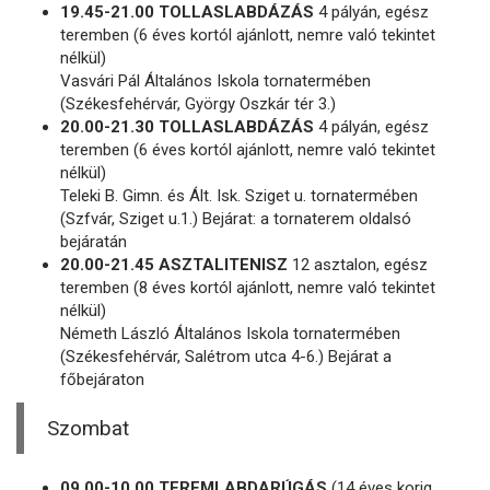
19.45-21.00 TOLLASLABDÁZÁS
4 pályán, egész
teremben (6 éves kortól ajánlott, nemre való tekintet
nélkül)
Vasvári Pál Általános Iskola tornatermében
(Székesfehérvár, György Oszkár tér 3.)
20.00-21.30 TOLLASLABDÁZÁS
4 pályán, egész
teremben (6 éves kortól ajánlott, nemre való tekintet
nélkül)
Teleki B. Gimn. és Ált. Isk. Sziget u. tornatermében
(Szfvár, Sziget u.1.) Bejárat: a tornaterem oldalsó
bejáratán
20.00-21.45 ASZTALITENISZ
12 asztalon, egész
teremben (8 éves kortól ajánlott, nemre való tekintet
nélkül)
Németh László Általános Iskola tornatermében
(Székesfehérvár, Salétrom utca 4-6.) Bejárat a
főbejáraton
Szombat
09.00-10.00 TEREMLABDARÚGÁS
(14 éves korig,