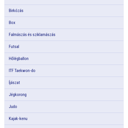
Birkózás
Box
Falmászás és sziklamászás
Futsal
Hőlégballon
ITF Taekwon-do
Íjászat
Jégkorong
Judo
Kajak-kenu