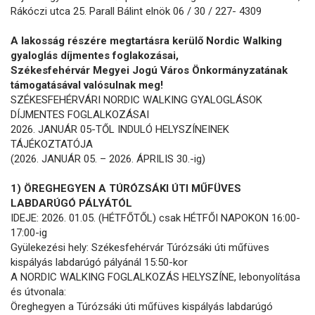
Rákóczi utca 25. Parall Bálint elnök 06 / 30 / 227- 4309
A lakosság részére megtartásra kerülő Nordic Walking
gyaloglás díjmentes foglakozásai,
Székesfehérvár Megyei Jogú Város Önkormányzatának
támogatásával valósulnak meg!
SZÉKESFEHÉRVÁRI NORDIC WALKING GYALOGLÁSOK
DÍJMENTES FOGLALKOZÁSAI
2026. JANUÁR 05-TŐL INDULÓ HELYSZÍNEINEK
TÁJÉKOZTATÓJA
(2026. JANUÁR 05. – 2026. ÁPRILIS 30.-ig)
1) ÖREGHEGYEN A TÚRÓZSÁKI ÚTI MŰFÜVES
LABDARÚGÓ PÁLYÁTÓL
IDEJE: 2026. 01.05. (HÉTFŐTŐL) csak HÉTFŐI NAPOKON 16:00-
17:00-ig
Gyülekezési hely: Székesfehérvár Túrózsáki úti műfüves
kispályás labdarúgó pályánál 15:50-kor
A NORDIC WALKING FOGLALKOZÁS HELYSZÍNE, lebonyolítása
és útvonala:
Öreghegyen a Túrózsáki úti műfüves kispályás labdarúgó