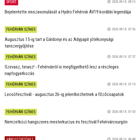
SPORT
2026.08.10. 08:15
Bejelentette visszavonulását a Hydro Fehérvár AV19 korábbi legendája
FEHÉRVÁRI SZÍNES
2026.08.10. 07:56
Augusztus 15-ig tart a Gárdonyi és az Adypapír jótékonysági
tanszergyűjtése
FEHÉRVÁRI SZÍNES
2026.08.10. 07:37
Szevasz, terasz! - Fehérvárról is megfigyelhető lesz a részleges
napfogyatkozás
FEHÉRVÁRI SZÍNES
2026.08.10. 07:10
Lecsófesztivál - augusztus 26-ig jelentkezhetnek a főzőcsapatok
FEHÉRVÁRI SZÍNES
2026.08.10. 07:03
Nemzetközi hangszeres mesterkurzus és fesztivál Fehérvárcsurgón
VÁROSTÖRTÉNET
2026.08.10. 06:48