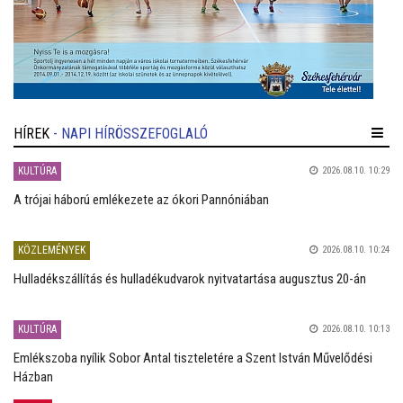
HÍREK
- NAPI HÍRÖSSZEFOGLALÓ
KULTÚRA
2026.08.10. 10:29
A trójai háború emlékezete az ókori Pannóniában
KÖZLEMÉNYEK
2026.08.10. 10:24
Hulladékszállítás és hulladékudvarok nyitvatartása augusztus 20-án
KULTÚRA
2026.08.10. 10:13
Emlékszoba nyílik Sobor Antal tiszteletére a Szent István Művelődési
Házban