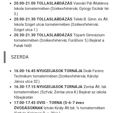
20.00-21.00 TOLLASLABDÁZÁS
Vasvári Pál Általános
Iskola tornatermében (Székesfehérvár, György Oszkár tér
3.)
20.00-21.30 TOLLASLABDÁZÁS
Teleki B. Gimn. és Ált.
Iskola Sziget utcai tornatermében (Székesfehérvár,
Sziget utca 1.)
20.30-21.30 TOLLASLABDÁZÁS
Tóparti Gimnázium
tornatermében (Székesfehérvár, Fürdősor 5.) Bejárat a
Patak felől
SZERDA
16.00-16.45 NYUGDÍJASOK TORNÁJA
Deák Ferenc
Technikum tornatermében (Székesfehérvár, Károlyi
János utca 32.)
16.30-17.15 NYUGDÍJASOK TORNÁJA
Zentai Ált. Isk.
tornatermében: (Szfvár, Zentai utca 8.) Bejárat az iskola
főbejáratán
17.00-17.45 OVIS - TORNA (5-6-7 éves
ÓVODÁSOKNAK
István Király Ált.Isk. ½ tornatermében