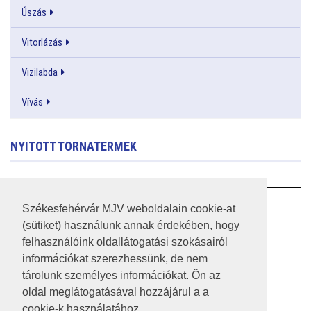
Úszás
Vitorlázás
Vizilabda
Vívás
NYITOTT TORNATERMEK
RSS
Székesfehérvár MJV weboldalain cookie-at
(sütiket) használunk annak érdekében, hogy
A HONLAP 2017.03.31-I ÁLLAPOTA
felhasználóink oldallátogatási szokásairól
információkat szerezhessünk, de nem
JOGI NYILATKOZAT
tárolunk személyes információkat. Ön az
IMPRESSZUM
oldal meglátogatásával hozzájárul a a
cookie-k használatához.