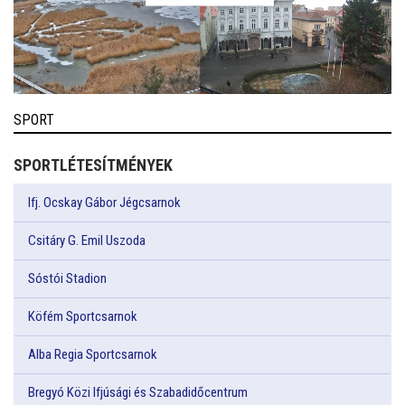
SPORT
SPORTLÉTESÍTMÉNYEK
Ifj. Ocskay Gábor Jégcsarnok
Csitáry G. Emil Uszoda
Sóstói Stadion
Köfém Sportcsarnok
Alba Regia Sportcsarnok
Bregyó Közi Ifjúsági és Szabadidőcentrum