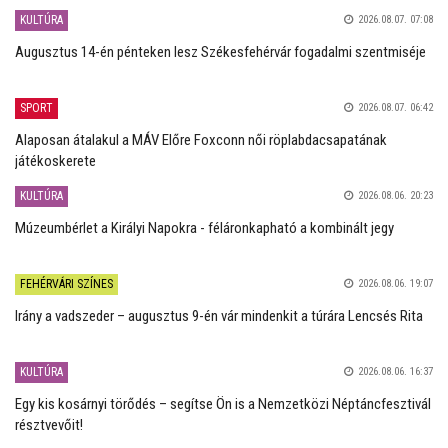
KULTÚRA
2026.08.07. 07:08
Augusztus 14-én pénteken lesz Székesfehérvár fogadalmi szentmiséje
SPORT
2026.08.07. 06:42
Alaposan átalakul a MÁV Előre Foxconn női röplabdacsapatának
játékoskerete
KULTÚRA
2026.08.06. 20:23
Múzeumbérlet a Királyi Napokra - féláronkapható a kombinált jegy
FEHÉRVÁRI SZÍNES
2026.08.06. 19:07
Irány a vadszeder – augusztus 9-én vár mindenkit a túrára Lencsés Rita
KULTÚRA
2026.08.06. 16:37
Egy kis kosárnyi törődés – segítse Ön is a Nemzetközi Néptáncfesztivál
résztvevőit!