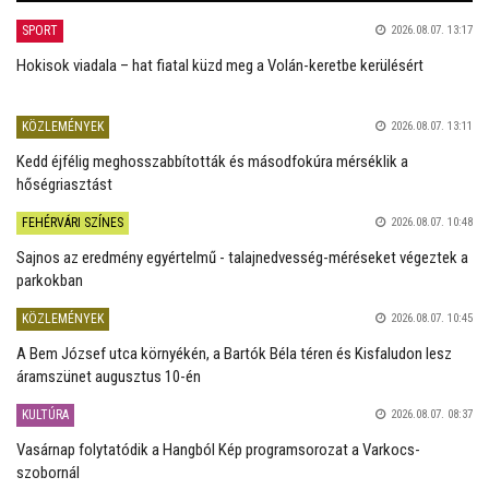
SPORT
2026.08.07. 13:17
Hokisok viadala – hat fiatal küzd meg a Volán-keretbe kerülésért
KÖZLEMÉNYEK
2026.08.07. 13:11
Kedd éjfélig meghosszabbították és másodfokúra mérséklik a
hőségriasztást
FEHÉRVÁRI SZÍNES
2026.08.07. 10:48
Sajnos az eredmény egyértelmű - talajnedvesség-méréseket végeztek a
parkokban
KÖZLEMÉNYEK
2026.08.07. 10:45
A Bem József utca környékén, a Bartók Béla téren és Kisfaludon lesz
áramszünet augusztus 10-én
KULTÚRA
2026.08.07. 08:37
Vasárnap folytatódik a Hangból Kép programsorozat a Varkocs-
szobornál