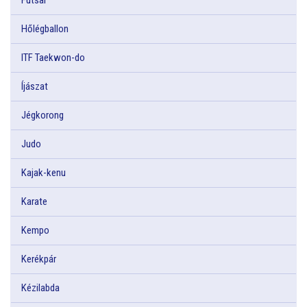
Hőlégballon
ITF Taekwon-do
Íjászat
Jégkorong
Judo
Kajak-kenu
Karate
Kempo
Kerékpár
Kézilabda