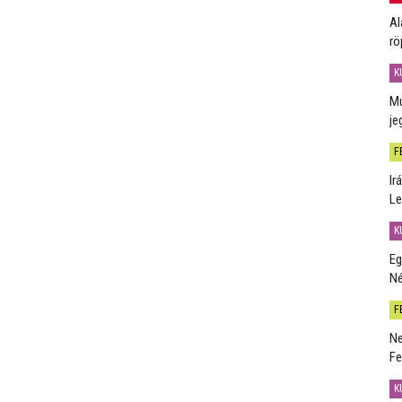
Al
rö
K
Mú
je
F
Ir
Le
K
Eg
Né
F
Ne
Fe
K