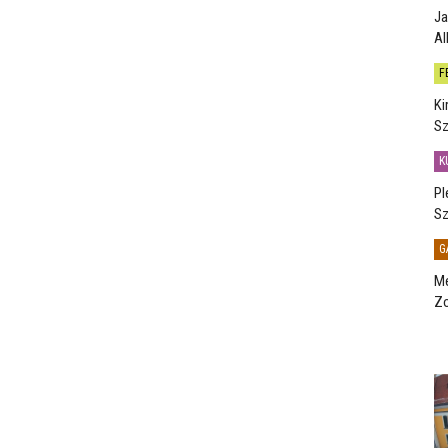
Ja
Al
F
Ki
Sz
K
Pl
Sz
G
Me
Zo