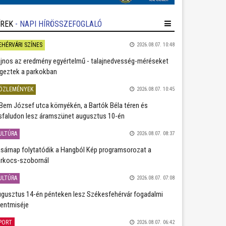
ÍREK
- NAPI HÍRÖSSZEFOGLALÓ
EHÉRVÁRI SZÍNES
2026.08.07. 10:48
jnos az eredmény egyértelmű - talajnedvesség-méréseket
geztek a parkokban
ÖZLEMÉNYEK
2026.08.07. 10:45
Bem József utca környékén, a Bartók Béla téren és
sfaludon lesz áramszünet augusztus 10-én
ULTÚRA
2026.08.07. 08:37
sárnap folytatódik a Hangból Kép programsorozat a
rkocs-szobornál
ULTÚRA
2026.08.07. 07:08
gusztus 14-én pénteken lesz Székesfehérvár fogadalmi
entmiséje
PORT
2026.08.07. 06:42