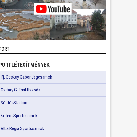
PORT
PORTLÉTESÍTMÉNYEK
Ifj. Ocskay Gábor Jégcsarnok
Csitáry G. Emil Uszoda
Sóstói Stadion
Köfém Sportcsarnok
Alba Regia Sportcsarnok