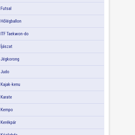
Futsal
Hőlégballon
ITF Taekwon-do
Íjászat
Jégkorong
Judo
Kajak-kenu
Karate
Kempo
Kerékpár