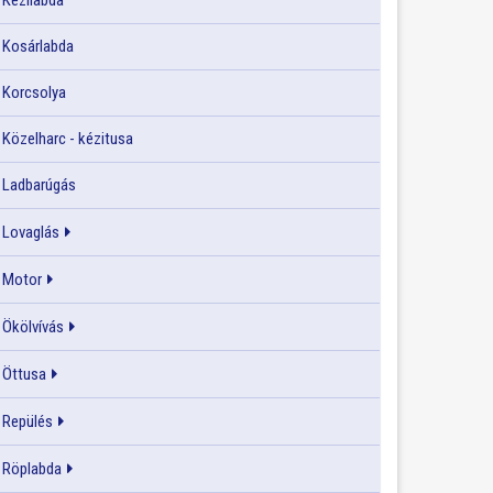
Kézilabda
Kosárlabda
Korcsolya
Közelharc - kézitusa
Ladbarúgás
Lovaglás
Motor
Ökölvívás
Öttusa
Repülés
Röplabda