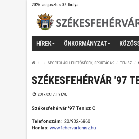
2026. augusztus 07. Ibolya
HÍREK
ÖNKORMÁNYZAT
KÖZÖS
SPORTOLÁSI LEHETŐSÉGEK, SPORTÁGAK
TENISZ
SZÉKESFEHÉRVÁR '97 T
2017.03.17. |
9 ÉVE
Székesfehérvár '97 Tenisz C
Telefonszám:
20/932-6860
Honlap:
www.fehervartenisz.hu