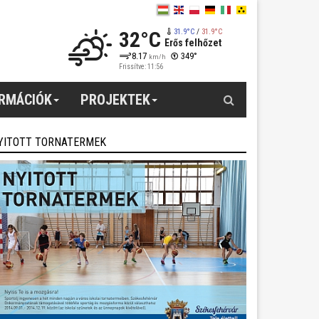
32°C
31.9°C
/
31.9°C
Erős felhőzet
8.17
349°
km/h
Frissítve: 11:56
Keresés
ORMÁCIÓK
PROJEKTEK
YITOTT TORNATERMEK