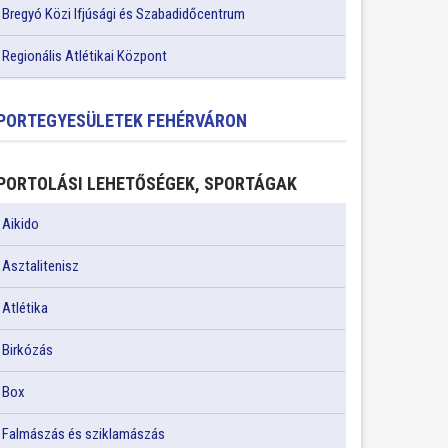
Bregyó Közi Ifjúsági és Szabadidőcentrum
Regionális Atlétikai Központ
PORTEGYESÜLETEK FEHÉRVÁRON
PORTOLÁSI LEHETŐSÉGEK, SPORTÁGAK
Aikido
Asztalitenisz
Atlétika
Birkózás
Box
Falmászás és sziklamászás