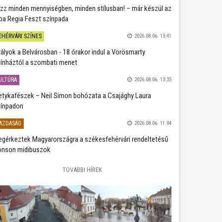
zz minden mennyiségben, minden stílusban! – már készül az
ba Regia Feszt színpada
EHÉRVÁRI SZÍNES
2026.08.06. 13:41
rályok a Belvárosban - 18 órakor indul a Vörösmarty
ínháztól a szombati menet
ULTÚRA
2026.08.06. 13:35
etykafészek – Neil Simon bohózata a Csajághy Laura
ínpadon
AZDASÁG
2026.08.06. 11:04
gérkeztek Magyarországra a székesfehérvári rendeltetésű
nson midibuszok
TOVÁBBI HÍREK