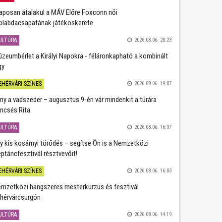
aposan átalakul a MÁV Előre Foxconn női
plabdacsapatának játékoskerete
ULTÚRA
2026.08.06. 20:23
zeumbérlet a Királyi Napokra - féláronkapható a kombinált
gy
EHÉRVÁRI SZÍNES
2026.08.06. 19:07
ány a vadszeder – augusztus 9-én vár mindenkit a túrára
ncsés Rita
ULTÚRA
2026.08.06. 16:37
y kis kosárnyi törődés – segítse Ön is a Nemzetközi
ptáncfesztivál résztvevőit!
EHÉRVÁRI SZÍNES
2026.08.06. 16:03
mzetközi hangszeres mesterkurzus és fesztivál
hérvárcsurgón
ULTÚRA
2026.08.06. 14:19