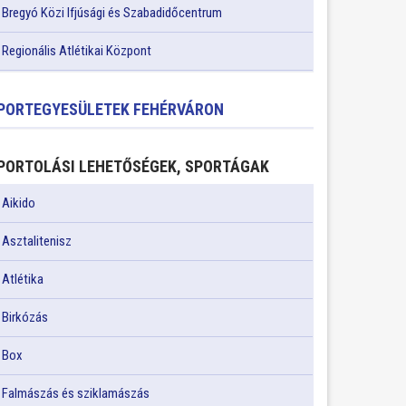
Bregyó Közi Ifjúsági és Szabadidőcentrum
Regionális Atlétikai Központ
PORTEGYESÜLETEK FEHÉRVÁRON
PORTOLÁSI LEHETŐSÉGEK, SPORTÁGAK
Aikido
Asztalitenisz
Atlétika
Birkózás
Box
Falmászás és sziklamászás