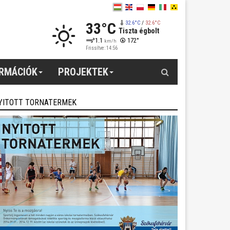
33°C
32.6°C
/
32.6°C
Tiszta égbolt
1.1
172°
km/h
Frissítve: 14:56
Keresés
ORMÁCIÓK
PROJEKTEK
YITOTT TORNATERMEK