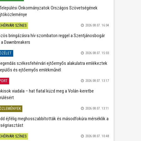
Települési Önkormányzatok Országos Szövetségének
jtóközleménye
EHÉRVÁRI SZÍNES
2026.08.07. 16:04
zös bringázásra hív szombaton reggel a Szentjánosbogár
 a Dawnbreakers
ÖZÉLET
2026.08.07. 15:03
legendás székesfehérvári ejtőernyős alakulatra emlékeztek
repülős és ejtőernyős emlékműnél
PORT
2026.08.07. 13:17
kisok viadala – hat fiatal küzd meg a Volán-keretbe
rülésért
ÖZLEMÉNYEK
2026.08.07. 13:11
dd éjfélig meghosszabbították és másodfokúra mérséklik a
ségriasztást
EHÉRVÁRI SZÍNES
2026.08.07. 10:48