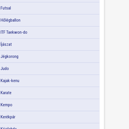
Futsal
Hőlégballon
ITF Taekwon-do
Íjászat
Jégkorong
Judo
Kajak-kenu
Karate
Kempo
Kerékpár