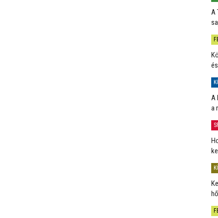
A 
sa
F
Kö
és
K
A 
a 
S
Ho
ke
K
Ke
hő
F