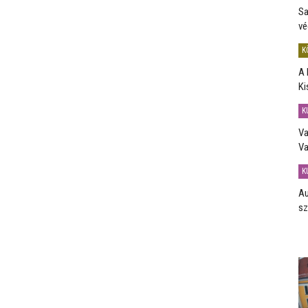
Sa
vé
K
A 
Ki
K
Va
Va
K
Au
sz