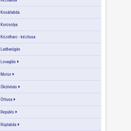
Kézilabda
Kosárlabda
Korcsolya
Közelharc - kézitusa
Ladbarúgás
Lovaglás
Motor
Ökölvívás
Öttusa
Repülés
Röplabda