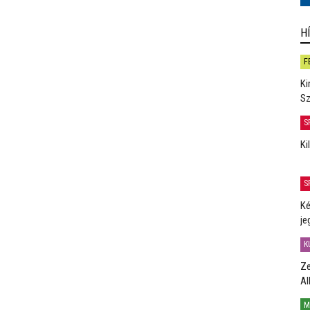
H
F
Ki
Sz
S
Ki
S
Ké
je
K
Ze
Al
M