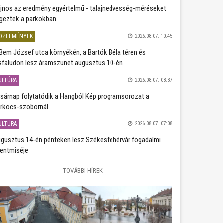
jnos az eredmény egyértelmű - talajnedvesség-méréseket
geztek a parkokban
ÖZLEMÉNYEK
2026.08.07. 10:45
Bem József utca környékén, a Bartók Béla téren és
sfaludon lesz áramszünet augusztus 10-én
ULTÚRA
2026.08.07. 08:37
sárnap folytatódik a Hangból Kép programsorozat a
rkocs-szobornál
ULTÚRA
2026.08.07. 07:08
gusztus 14-én pénteken lesz Székesfehérvár fogadalmi
entmiséje
TOVÁBBI HÍREK