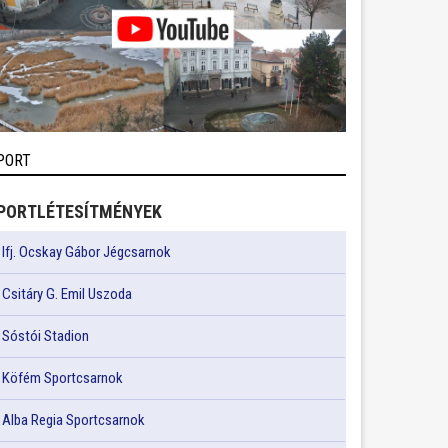
PORT
PORTLÉTESÍTMÉNYEK
Ifj. Ocskay Gábor Jégcsarnok
Csitáry G. Emil Uszoda
Sóstói Stadion
Köfém Sportcsarnok
Alba Regia Sportcsarnok