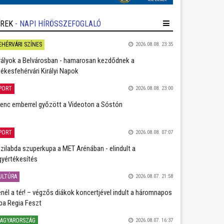
ÍREK
- NAPI HÍRÖSSZEFOGLALÓ
EHÉRVÁRI SZÍNES
2026.08.08. 23:35
rályok a Belvárosban - hamarosan kezdődnek a
ékesfehérvári Királyi Napok
PORT
2026.08.08. 23:00
lenc emberrel győzött a Videoton a Sóstón
PORT
2026.08.08. 07:07
zilabda szuperkupa a MET Arénában - elindult a
gyértékesítés
ULTÚRA
2026.08.07. 21:58
nél a tér! – végzős diákok koncertjével indult a háromnapos
ba Regia Feszt
AGYARORSZÁG
2026.08.07. 16:37