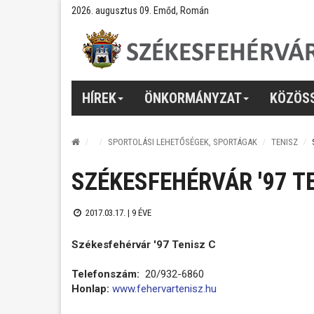
2026. augusztus 09. Emőd, Román
HÍREK
ÖNKORMÁNYZAT
KÖZÖS
SPORTOLÁSI LEHETŐSÉGEK, SPORTÁGAK
TENISZ
SZÉKESFEHÉRVÁR '97 T
2017.03.17. |
9 ÉVE
Székesfehérvár '97 Tenisz C
Telefonszám:
20/932-6860
Honlap:
www.fehervartenisz.hu