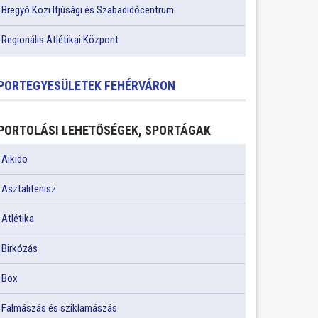
Bregyó Közi Ifjúsági és Szabadidőcentrum
Regionális Atlétikai Központ
PORTEGYESÜLETEK FEHÉRVÁRON
PORTOLÁSI LEHETŐSÉGEK, SPORTÁGAK
Aikido
Asztalitenisz
Atlétika
Birkózás
Box
Falmászás és sziklamászás