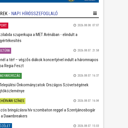
ÍREK
- NAPI HÍRÖSSZEFOGLALÓ
PORT
2026.08.08. 07:07
zilabda szuperkupa a MET Arénában - elindult a
gyértékesítés
ULTÚRA
2026.08.07. 21:58
nél a tér! – végzős diákok koncertjével indult a háromnapos
ba Regia Feszt
AGYARORSZÁG
2026.08.07. 16:37
Települési Önkormányzatok Országos Szövetségének
jtóközleménye
EHÉRVÁRI SZÍNES
2026.08.07. 16:04
zös bringázásra hív szombaton reggel a Szentjánosbogár
 a Dawnbreakers
ÖZÉLET
2026.08.07. 15:03