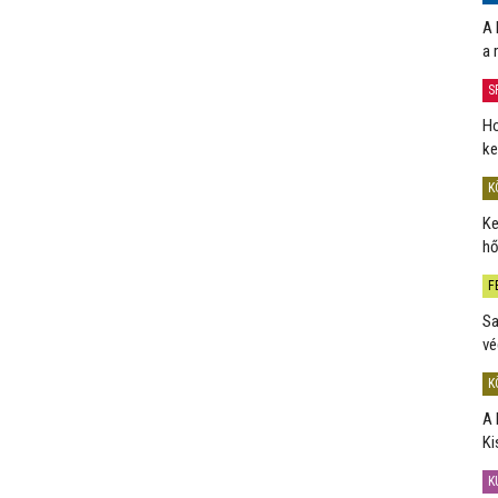
A 
a 
S
Ho
ke
K
Ke
hő
F
Sa
vé
K
A 
Ki
K