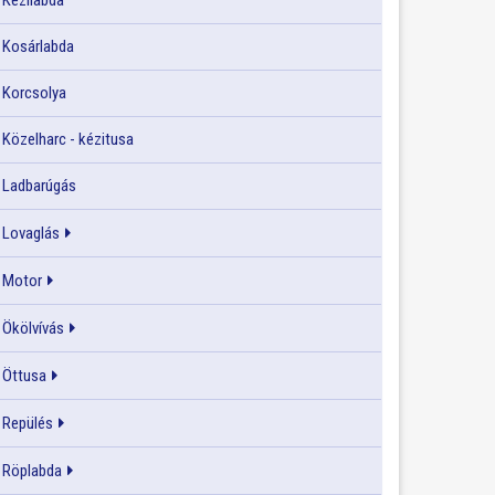
Kézilabda
Kosárlabda
Korcsolya
Közelharc - kézitusa
Ladbarúgás
Lovaglás
Motor
Ökölvívás
Öttusa
Repülés
Röplabda