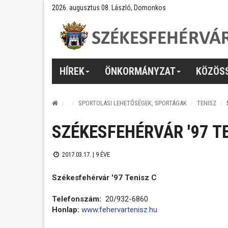
2026. augusztus 08. László, Domonkos
HÍREK
ÖNKORMÁNYZAT
KÖZÖS
SPORTOLÁSI LEHETŐSÉGEK, SPORTÁGAK
TENISZ
SZÉKESFEHÉRVÁR '97 T
2017.03.17. |
9 ÉVE
Székesfehérvár '97 Tenisz C
Telefonszám:
20/932-6860
Honlap:
www.fehervartenisz.hu