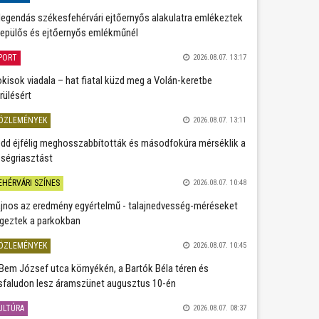
legendás székesfehérvári ejtőernyős alakulatra emlékeztek
repülős és ejtőernyős emlékműnél
PORT
2026.08.07. 13:17
kisok viadala – hat fiatal küzd meg a Volán-keretbe
rülésért
ÖZLEMÉNYEK
2026.08.07. 13:11
dd éjfélig meghosszabbították és másodfokúra mérséklik a
ségriasztást
EHÉRVÁRI SZÍNES
2026.08.07. 10:48
jnos az eredmény egyértelmű - talajnedvesség-méréseket
geztek a parkokban
ÖZLEMÉNYEK
2026.08.07. 10:45
Bem József utca környékén, a Bartók Béla téren és
sfaludon lesz áramszünet augusztus 10-én
ULTÚRA
2026.08.07. 08:37