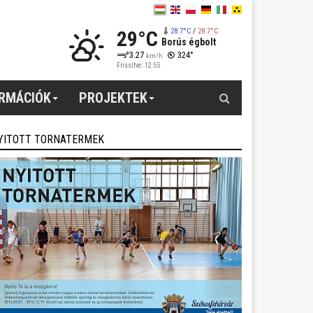
29°C
28.7°C
/
28.7°C
Borús égbolt
3.27
324°
km/h
Frissítve: 12:55
Keresés
ORMÁCIÓK
PROJEKTEK
YITOTT TORNATERMEK