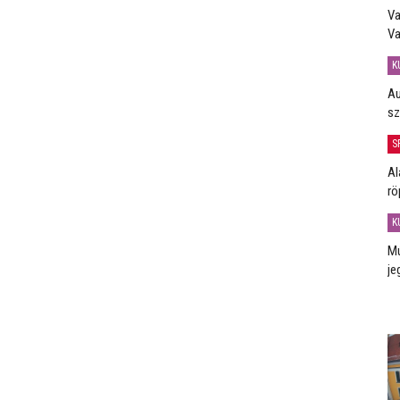
Va
Va
K
Au
sz
S
Al
rö
K
Mú
je