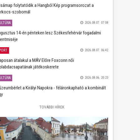
sárnap folytatódik a Hangból Kép programsorozat a
rkocs-szobornál
ULTÚRA
2026.08.07. 07:08
gusztus 14-én pénteken lesz Székesfehérvár fogadalmi
entmiséje
PORT
2026.08.07. 06:42
aposan átalakul a MÁV Előre Foxconn női
plabdacsapatának játékoskerete
ULTÚRA
2026.08.06. 20:23
zeumbérlet a Királyi Napokra - féláronkapható a kombinált
gy
TOVÁBBI HÍREK