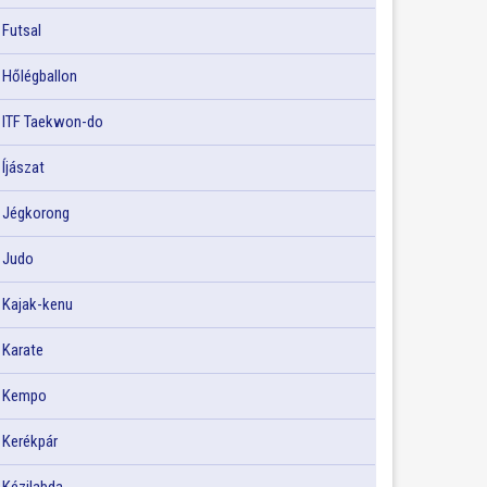
Futsal
Hőlégballon
ITF Taekwon-do
Íjászat
Jégkorong
Judo
Kajak-kenu
Karate
Kempo
Kerékpár