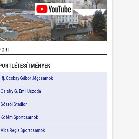
PORT
PORTLÉTESÍTMÉNYEK
Ifj. Ocskay Gábor Jégcsarnok
Csitáry G. Emil Uszoda
Sóstói Stadion
Köfém Sportcsarnok
Alba Regia Sportcsarnok