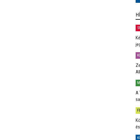
H
S
Ké
je
K
Ze
Al
M
A 
sa
F
Kö
és
K