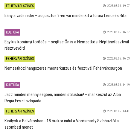
FEHÉRVÁRI SZÍNES
2026.08.06. 19:07
Irány a vadszeder – augusztus 9-én vár mindenkit a túrára Lencsés Rita
KULTÚRA
2026.08.06. 16:37
Egy kis kosárnyi törődés – segítse Ön is a Nemzetközi Néptáncfesztivál
résztvevőit!
FEHÉRVÁRI SZÍNES
2026.08.06. 16:03
Nemzetközi hangszeres mesterkurzus és fesztivál Fehérvárcsurgón
KULTÚRA
2026.08.06. 14:19
Jazz minden mennyiségben, minden stílusban! – már készül az Alba
Regia Feszt színpada
FEHÉRVÁRI SZÍNES
2026.08.06. 13:41
Királyok a Belvárosban - 18 órakor indul a Vörösmarty Színháztól a
szombati menet