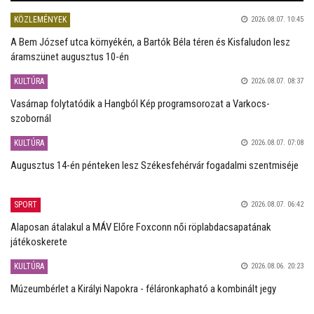
KÖZLEMÉNYEK
2026.08.07. 10:45
A Bem József utca környékén, a Bartók Béla téren és Kisfaludon lesz
áramszünet augusztus 10-én
KULTÚRA
2026.08.07. 08:37
Vasárnap folytatódik a Hangból Kép programsorozat a Varkocs-
szobornál
KULTÚRA
2026.08.07. 07:08
Augusztus 14-én pénteken lesz Székesfehérvár fogadalmi szentmiséje
SPORT
2026.08.07. 06:42
Alaposan átalakul a MÁV Előre Foxconn női röplabdacsapatának
játékoskerete
KULTÚRA
2026.08.06. 20:23
Múzeumbérlet a Királyi Napokra - féláronkapható a kombinált jegy