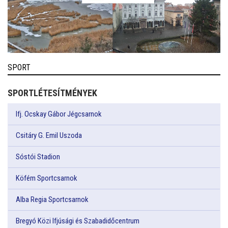
SPORT
SPORTLÉTESÍTMÉNYEK
Ifj. Ocskay Gábor Jégcsarnok
Csitáry G. Emil Uszoda
Sóstói Stadion
Köfém Sportcsarnok
Alba Regia Sportcsarnok
Bregyó Közi Ifjúsági és Szabadidőcentrum