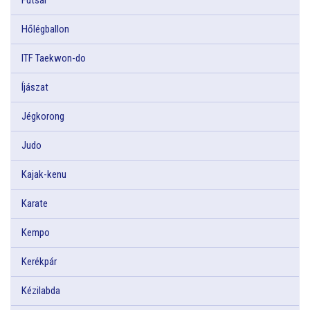
Hőlégballon
ITF Taekwon-do
Íjászat
Jégkorong
Judo
Kajak-kenu
Karate
Kempo
Kerékpár
Kézilabda