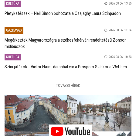
KULTÚRA
2026.08.06. 13:35
Pletykafészek – Neil Simon bohózata a Csajághy Laura Színpadon
GAZDASÁG
2026.08.06. 11:04
Megérkeztek Magyarországra a székesfehérvári rendeltetésű Zonson
midibuszok
KULTÚRA
2026.08.06. 10:53
Színi játékok - Victor Haïm-darabbal vár a Prospero Színkör a V54-ben
TOVÁBBI HÍREK