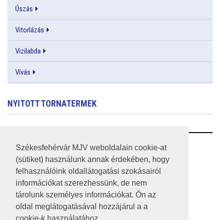
Úszás
Vitorlázás
Vizilabda
Vívás
NYITOTT TORNATERMEK
RSS
Székesfehérvár MJV weboldalain cookie-at
(sütiket) használunk annak érdekében, hogy
A HONLAP 2017.03.31-I ÁLLAPOTA
felhasználóink oldallátogatási szokásairól
információkat szerezhessünk, de nem
JOGI NYILATKOZAT
tárolunk személyes információkat. Ön az
IMPRESSZUM
oldal meglátogatásával hozzájárul a a
cookie-k használatához.