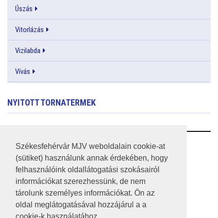
Úszás
Vitorlázás
Vizilabda
Vívás
NYITOTT TORNATERMEK
RSS
Székesfehérvár MJV weboldalain cookie-at
(sütiket) használunk annak érdekében, hogy
A HONLAP 2017.03.31-I ÁLLAPOTA
felhasználóink oldallátogatási szokásairól
információkat szerezhessünk, de nem
JOGI NYILATKOZAT
tárolunk személyes információkat. Ön az
IMPRESSZUM
oldal meglátogatásával hozzájárul a a
cookie-k használatához.