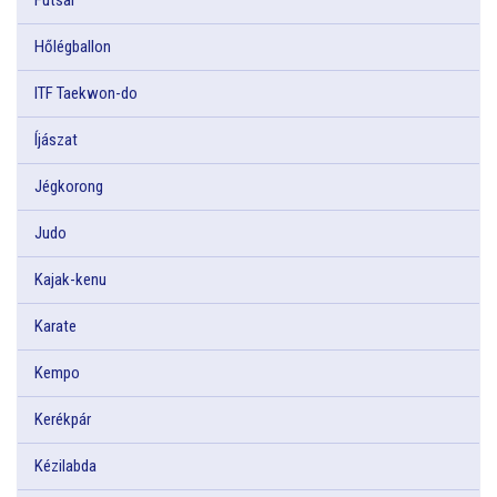
Hőlégballon
ITF Taekwon-do
Íjászat
Jégkorong
Judo
Kajak-kenu
Karate
Kempo
Kerékpár
Kézilabda