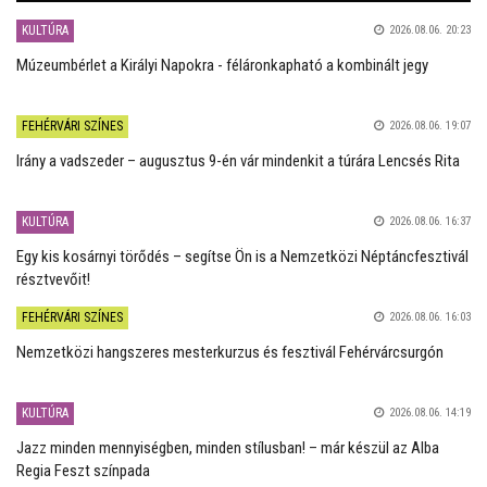
KULTÚRA
2026.08.06. 20:23
Múzeumbérlet a Királyi Napokra - féláronkapható a kombinált jegy
FEHÉRVÁRI SZÍNES
2026.08.06. 19:07
Irány a vadszeder – augusztus 9-én vár mindenkit a túrára Lencsés Rita
KULTÚRA
2026.08.06. 16:37
Egy kis kosárnyi törődés – segítse Ön is a Nemzetközi Néptáncfesztivál
résztvevőit!
FEHÉRVÁRI SZÍNES
2026.08.06. 16:03
Nemzetközi hangszeres mesterkurzus és fesztivál Fehérvárcsurgón
KULTÚRA
2026.08.06. 14:19
Jazz minden mennyiségben, minden stílusban! – már készül az Alba
Regia Feszt színpada