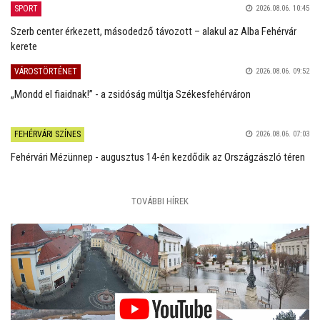
SPORT
2026.08.06. 10:45
Szerb center érkezett, másodedző távozott – alakul az Alba Fehérvár
kerete
VÁROSTÖRTÉNET
2026.08.06. 09:52
„Mondd el fiaidnak!” - a zsidóság múltja Székesfehérváron
FEHÉRVÁRI SZÍNES
2026.08.06. 07:03
Fehérvári Mézünnep - augusztus 14-én kezdődik az Országzászló téren
TOVÁBBI HÍREK