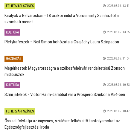
FEHÉRVÁRI SZÍNES
2026.08.06. 13:41
Királyok a Belvárosban - 18 órakor indul a Vörösmarty Színháztól a
szombati menet
KULTÚRA
2026.08.06. 13:35
Pletykafészek – Neil Simon bohózata a Csajághy Laura Színpadon
GAZDASÁG
2026.08.06. 11:04
Megérkeztek Magyarországra a székesfehérvári rendeltetésű Zonson
midibuszok
KULTÚRA
2026.08.06. 10:53
Színi játékok - Victor Haïm-darabbal vár a Prospero Színkör a V54-ben
FEHÉRVÁRI SZÍNES
2026.08.06. 10:47
Ősszel folytatja az ingyenes, szülésre felkészítő tanfolyamokat az
Egészségfejlesztési Iroda