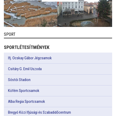
SPORT
SPORTLÉTESÍTMÉNYEK
Ifj. Ocskay Gábor Jégcsarnok
Csitáry G. Emil Uszoda
Sóstói Stadion
Köfém Sportcsarnok
Alba Regia Sportcsarnok
Bregyó Közi Ifjúsági és Szabadidőcentrum