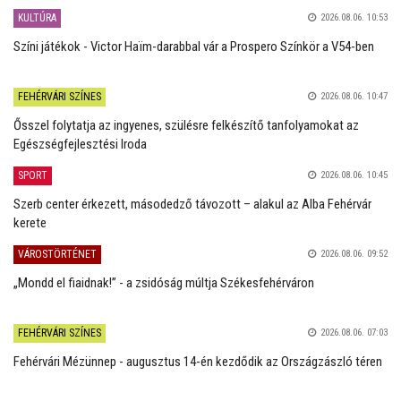
KULTÚRA
2026.08.06. 10:53
Színi játékok - Victor Haïm-darabbal vár a Prospero Színkör a V54-ben
FEHÉRVÁRI SZÍNES
2026.08.06. 10:47
Ősszel folytatja az ingyenes, szülésre felkészítő tanfolyamokat az
Egészségfejlesztési Iroda
SPORT
2026.08.06. 10:45
Szerb center érkezett, másodedző távozott – alakul az Alba Fehérvár
kerete
VÁROSTÖRTÉNET
2026.08.06. 09:52
„Mondd el fiaidnak!” - a zsidóság múltja Székesfehérváron
FEHÉRVÁRI SZÍNES
2026.08.06. 07:03
Fehérvári Mézünnep - augusztus 14-én kezdődik az Országzászló téren