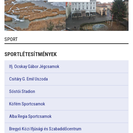
SPORT
SPORTLÉTESÍTMÉNYEK
Ifj. Ocskay Gábor Jégcsarnok
Csitáry G. Emil Uszoda
Sóstói Stadion
Köfém Sportcsarnok
Alba Regia Sportcsarnok
Bregyó Közi Ifjúsági és Szabadidőcentrum