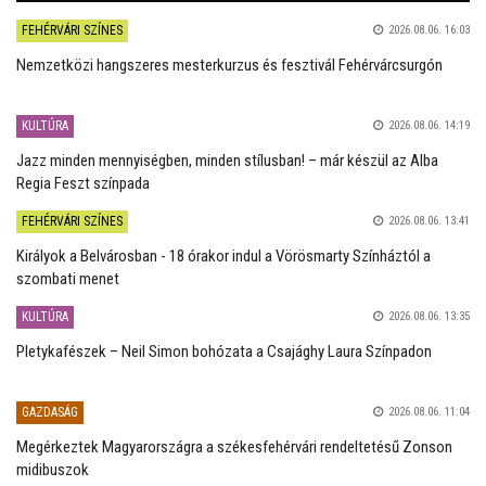
FEHÉRVÁRI SZÍNES
2026.08.06. 16:03
Nemzetközi hangszeres mesterkurzus és fesztivál Fehérvárcsurgón
KULTÚRA
2026.08.06. 14:19
Jazz minden mennyiségben, minden stílusban! – már készül az Alba
Regia Feszt színpada
FEHÉRVÁRI SZÍNES
2026.08.06. 13:41
Királyok a Belvárosban - 18 órakor indul a Vörösmarty Színháztól a
szombati menet
KULTÚRA
2026.08.06. 13:35
Pletykafészek – Neil Simon bohózata a Csajághy Laura Színpadon
GAZDASÁG
2026.08.06. 11:04
Megérkeztek Magyarországra a székesfehérvári rendeltetésű Zonson
midibuszok