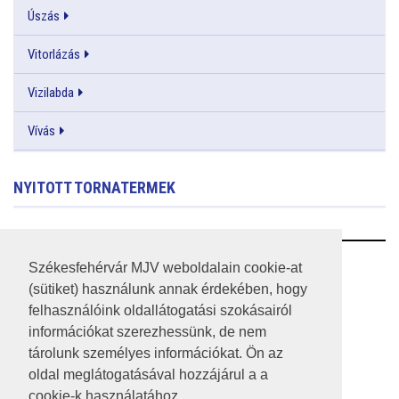
Úszás
Vitorlázás
Vizilabda
Vívás
NYITOTT TORNATERMEK
RSS
Székesfehérvár MJV weboldalain cookie-at
(sütiket) használunk annak érdekében, hogy
A HONLAP 2017.03.31-I ÁLLAPOTA
felhasználóink oldallátogatási szokásairól
információkat szerezhessünk, de nem
JOGI NYILATKOZAT
tárolunk személyes információkat. Ön az
IMPRESSZUM
oldal meglátogatásával hozzájárul a a
cookie-k használatához.