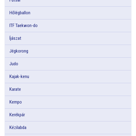
Hőlégballon
ITF Taekwon-do
Íjászat
Jégkorong
Judo
Kajak-kenu
Karate
Kempo
Kerékpár
Kézilabda