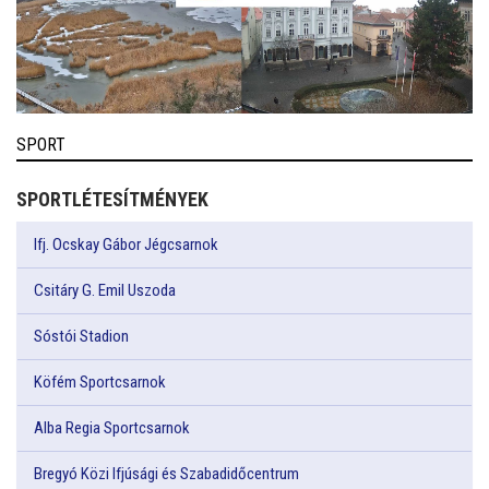
SPORT
SPORTLÉTESÍTMÉNYEK
Ifj. Ocskay Gábor Jégcsarnok
Csitáry G. Emil Uszoda
Sóstói Stadion
Köfém Sportcsarnok
Alba Regia Sportcsarnok
Bregyó Közi Ifjúsági és Szabadidőcentrum