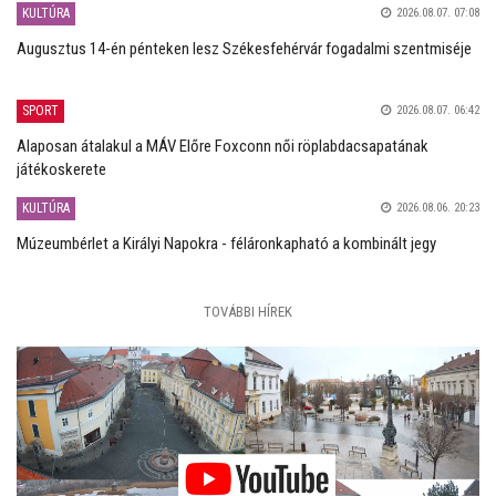
KULTÚRA
2026.08.07. 07:08
Augusztus 14-én pénteken lesz Székesfehérvár fogadalmi szentmiséje
SPORT
2026.08.07. 06:42
Alaposan átalakul a MÁV Előre Foxconn női röplabdacsapatának
játékoskerete
KULTÚRA
2026.08.06. 20:23
Múzeumbérlet a Királyi Napokra - féláronkapható a kombinált jegy
TOVÁBBI HÍREK