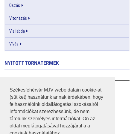
Úszás
Vitorlázás
Vizilabda
Vívás
NYITOTT TORNATERMEK
RSS
Székesfehérvár MJV weboldalain cookie-at
(sütiket) használunk annak érdekében, hogy
A HONLAP 2017.03.31-I ÁLLAPOTA
felhasználóink oldallátogatási szokásairól
információkat szerezhessünk, de nem
JOGI NYILATKOZAT
tárolunk személyes információkat. Ön az
IMPRESSZUM
oldal meglátogatásával hozzájárul a a
cookie-k használatához.