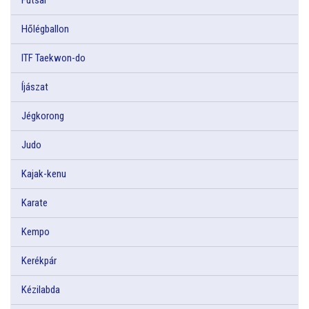
Hőlégballon
ITF Taekwon-do
Íjászat
Jégkorong
Judo
Kajak-kenu
Karate
Kempo
Kerékpár
Kézilabda