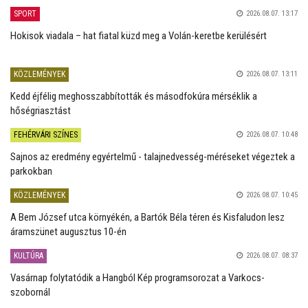
SPORT
2026.08.07. 13:17
Hokisok viadala – hat fiatal küzd meg a Volán-keretbe kerülésért
KÖZLEMÉNYEK
2026.08.07. 13:11
Kedd éjfélig meghosszabbították és másodfokúra mérséklik a
hőségriasztást
FEHÉRVÁRI SZÍNES
2026.08.07. 10:48
Sajnos az eredmény egyértelmű - talajnedvesség-méréseket végeztek a
parkokban
KÖZLEMÉNYEK
2026.08.07. 10:45
A Bem József utca környékén, a Bartók Béla téren és Kisfaludon lesz
áramszünet augusztus 10-én
KULTÚRA
2026.08.07. 08:37
Vasárnap folytatódik a Hangból Kép programsorozat a Varkocs-
szobornál