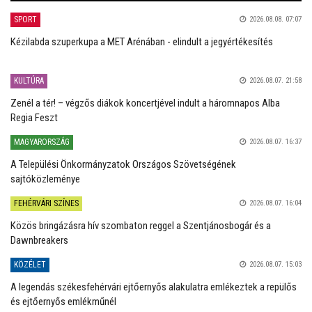
SPORT
2026.08.08. 07:07
Kézilabda szuperkupa a MET Arénában - elindult a jegyértékesítés
KULTÚRA
2026.08.07. 21:58
Zenél a tér! – végzős diákok koncertjével indult a háromnapos Alba
Regia Feszt
MAGYARORSZÁG
2026.08.07. 16:37
A Települési Önkormányzatok Országos Szövetségének
sajtóközleménye
FEHÉRVÁRI SZÍNES
2026.08.07. 16:04
Közös bringázásra hív szombaton reggel a Szentjánosbogár és a
Dawnbreakers
KÖZÉLET
2026.08.07. 15:03
A legendás székesfehérvári ejtőernyős alakulatra emlékeztek a repülős
és ejtőernyős emlékműnél