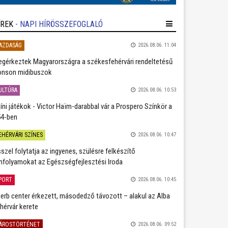
ÍREK
- NAPI HÍRÖSSZEFOGLALÓ
AZDASÁG
2026.08.06. 11:04
gérkeztek Magyarországra a székesfehérvári rendeltetésű
nson midibuszok
ULTÚRA
2026.08.06. 10:53
íni játékok - Victor Haïm-darabbal vár a Prospero Színkör a
4-ben
EHÉRVÁRI SZÍNES
2026.08.06. 10:47
szel folytatja az ingyenes, szülésre felkészítő
nfolyamokat az Egészségfejlesztési Iroda
PORT
2026.08.06. 10:45
erb center érkezett, másodedző távozott – alakul az Alba
hérvár kerete
ÁROSTÖRTÉNET
2026.08.06. 09:52