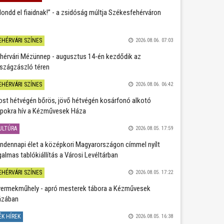
ondd el fiaidnak!” - a zsidóság múltja Székesfehérváron
EHÉRVÁRI SZÍNES
2026.08.06. 07:03
hérvári Mézünnep - augusztus 14-én kezdődik az
szágzászló téren
EHÉRVÁRI SZÍNES
2026.08.06. 06:42
st hétvégén bőrös, jövő hétvégén kosárfonó alkotó
pokra hív a Kézművesek Háza
ULTÚRA
2026.08.05. 17:59
ndennapi élet a középkori Magyarországon címmel nyílt
galmas tablókiállítás a Városi Levéltárban
EHÉRVÁRI SZÍNES
2026.08.05. 17:22
ermekműhely - apró mesterek tábora a Kézművesek
ázában
ÉK HÍREK
2026.08.05. 16:38