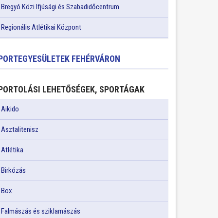
Bregyó Közi Ifjúsági és Szabadidőcentrum
Regionális Atlétikai Központ
PORTEGYESÜLETEK FEHÉRVÁRON
PORTOLÁSI LEHETŐSÉGEK, SPORTÁGAK
Aikido
Asztalitenisz
Atlétika
Birkózás
Box
Falmászás és sziklamászás