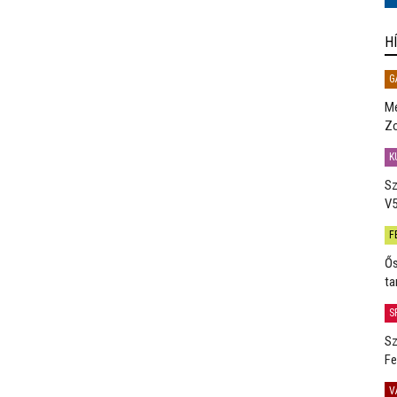
H
G
Me
Zo
K
Sz
V5
F
Ős
ta
S
Sz
Fe
V