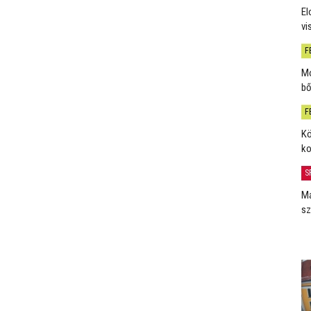
El
vi
F
Mo
bő
F
Kö
ko
S
Má
sz