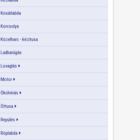
Kézilabda
Kosárlabda
Korcsolya
Közelharc - kézitusa
Ladbarúgás
Lovaglás
Motor
Ökölvívás
Öttusa
Repülés
Röplabda