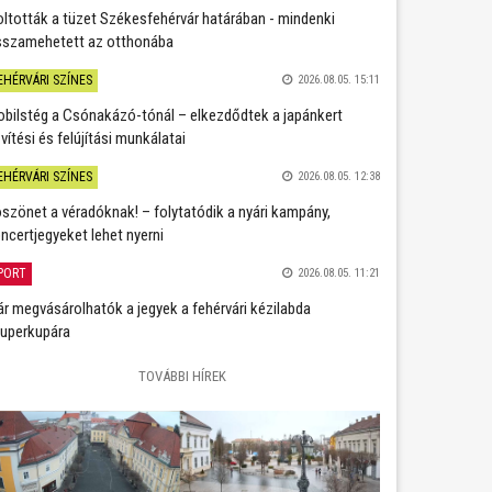
oltották a tüzet Székesfehérvár határában - mindenki
sszamehetett az otthonába
EHÉRVÁRI SZÍNES
2026.08.05. 15:11
bilstég a Csónakázó-tónál – elkezdődtek a japánkert
vítési és felújítási munkálatai
EHÉRVÁRI SZÍNES
2026.08.05. 12:38
szönet a véradóknak! – folytatódik a nyári kampány,
ncertjegyeket lehet nyerni
PORT
2026.08.05. 11:21
r megvásárolhatók a jegyek a fehérvári kézilabda
uperkupára
TOVÁBBI HÍREK