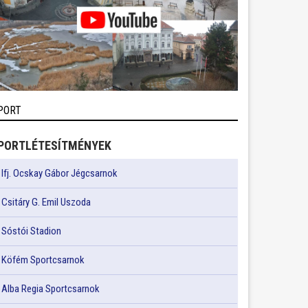
PORT
PORTLÉTESÍTMÉNYEK
Ifj. Ocskay Gábor Jégcsarnok
Csitáry G. Emil Uszoda
Sóstói Stadion
Köfém Sportcsarnok
Alba Regia Sportcsarnok