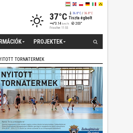
37°C
36.8°C
/
36.8°C
Tiszta égbolt
3.14
203°
km/h
Frissítve: 11:55
Keresés
ORMÁCIÓK
PROJEKTEK
YITOTT TORNATERMEK