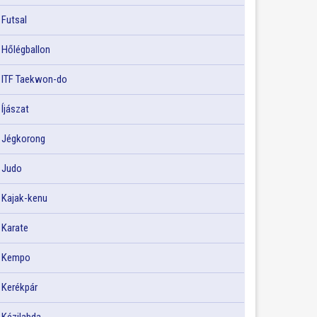
Futsal
Hőlégballon
ITF Taekwon-do
Íjászat
Jégkorong
Judo
Kajak-kenu
Karate
Kempo
Kerékpár