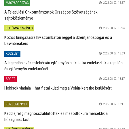
MAGYARORSZÁG
2026.08.07. 16:37
A Települési Önkormányzatok Országos Szövetségének
sajtóközleménye
FEHÉRVÁRI SZÍNES
2026.08.07. 16:04
Közös bringázásra hív szombaton reggel a Szentjánosbogár és a
Dawnbreakers
KÖZÉLET
2026.08.07. 15:03
A legendás székesfehérvári ejtőernyős alakulatra emlékeztek a repülős
és ejtőernyős emlékműnél
SPORT
2026.08.07. 13:17
Hokisok viadala – hat fiatal küzd meg a Volán-keretbe kerülésért
KÖZLEMÉNYEK
2026.08.07. 13:11
Kedd éjfélig meghosszabbították és másodfokúra mérséklik a
hőségriasztást