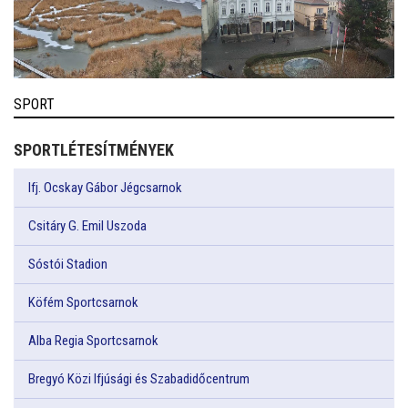
SPORT
SPORTLÉTESÍTMÉNYEK
Ifj. Ocskay Gábor Jégcsarnok
Csitáry G. Emil Uszoda
Sóstói Stadion
Köfém Sportcsarnok
Alba Regia Sportcsarnok
Bregyó Közi Ifjúsági és Szabadidőcentrum