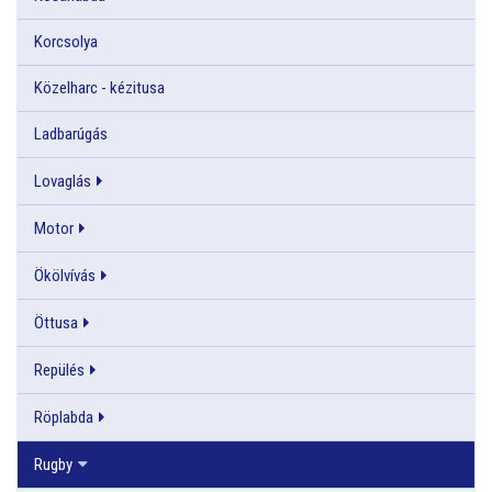
Korcsolya
Közelharc - kézitusa
Ladbarúgás
Lovaglás
Motor
Ökölvívás
Öttusa
Repülés
Röplabda
Rugby