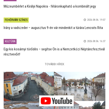
Múzeumbérlet a Királyi Napokra - féláronkapható a kombinált jegy
FEHÉRVÁRI SZÍNES
2026.08.06. 19:07
Irány a vadszeder – augusztus 9-én vár mindenkit a túrára Lencsés Rita
KULTÚRA
2026.08.06. 16:37
Egy kis kosárnyi törődés – segítse Ön is a Nemzetközi Néptáncfesztivál
résztvevőit!
TOVÁBBI HÍREK