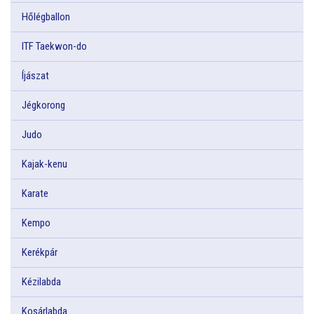
Hőlégballon
ITF Taekwon-do
Íjászat
Jégkorong
Judo
Kajak-kenu
Karate
Kempo
Kerékpár
Kézilabda
Kosárlabda