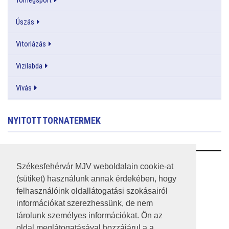
Úszás
Vitorlázás
Vizilabda
Vívás
NYITOTT TORNATERMEK
RSS
Székesfehérvár MJV weboldalain cookie-at
(sütiket) használunk annak érdekében, hogy
A HONLAP 2017.03.31-I ÁLLAPOTA
felhasználóink oldallátogatási szokásairól
információkat szerezhessünk, de nem
JOGI NYILATKOZAT
tárolunk személyes információkat. Ön az
IMPRESSZUM
oldal meglátogatásával hozzájárul a a