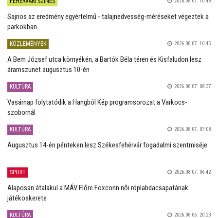
FEHÉRVÁRI SZÍNES
2026.08.07. 10:48
Sajnos az eredmény egyértelmű - talajnedvesség-méréseket végeztek a
parkokban
KÖZLEMÉNYEK
2026.08.07. 10:45
A Bem József utca környékén, a Bartók Béla téren és Kisfaludon lesz
áramszünet augusztus 10-én
KULTÚRA
2026.08.07. 08:37
Vasárnap folytatódik a Hangból Kép programsorozat a Varkocs-
szobornál
KULTÚRA
2026.08.07. 07:08
Augusztus 14-én pénteken lesz Székesfehérvár fogadalmi szentmiséje
SPORT
2026.08.07. 06:42
Alaposan átalakul a MÁV Előre Foxconn női röplabdacsapatának
játékoskerete
KULTÚRA
2026.08.06. 20:23