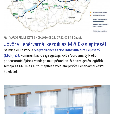
VÁROSFEJLESZTÉS
/
2026.03.28. 07:22:00 |
4 hónapja
Jövőre Fehérvárnál kezdik az M200-as építését
Szimicsku László, a
Magyar Koncessziós Infrastruktúra Fejlesztő
(MKIF) Zrt.
kommunikációs igazgatója volt a Vörösmarty Rádió
podcaststúdiójának vendége múlt pénteken. A beszélgetés legfőbb
témája az M200-as autóút építése volt, ami jövőre Fehérvárnál veszi
kezdetét.