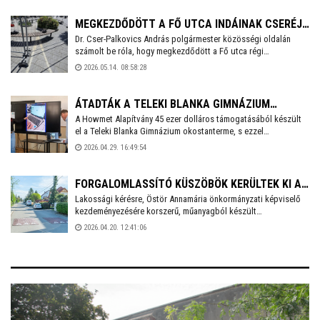
darab új, fedett utasvárót építenek. Őszre jóval több mint
háromszáz fedett váró lesz a városban.
MEGKEZDŐDÖTT A FŐ UTCA INDÁINAK CSERÉJE
Dr. Cser-Palkovics András polgármester közösségi oldalán
- EGYEDI DÍSZKÖVEK LESZNEK A HELYÜKÖN
számolt be róla, hogy megkezdődött a Fő utca régi
fénycsíkjainak cseréje. Helyükre egyedi gravírozású, új
2026.05.14. 08:58:28
díszkövek kerülnek, melyeken a Székesfehérváron koronázott
királyok neve és uralkodásának ideje lesz látható.
ÁTADTÁK A TELEKI BLANKA GIMNÁZIUM
A Howmet Alapítvány 45 ezer dolláros támogatásából készült
OKOSTANTERMÉT ÉS AZ ÚJ
el a Teleki Blanka Gimnázium okostanterme, s ezzel
SPEKTROFOTOMÉTEREKET
párhuzamosan az iskola hat tanára is részt vett a korszerű
2026.04.29. 16:49:54
tudást adó képzéseken. A szerdai napon a tanterem átadása
mellett bemutatták azokat a fizika- és kémiaórákat segítő
eszközöket is, amelyeket az Ökolimpián nyertek a diákok
FORGALOMLASSÍTÓ KÜSZÖBÖK KERÜLTEK KI A
iskolájuk számára.
Lakossági kérésre, Östör Annamária önkormányzati képviselő
KIS POZSONYI ÚTRA
kezdeményezésére korszerű, műanyagból készült
forgalomlassítókat építettek ki a kis Pozsonyi utca
2026.04.20. 12:41:06
kereszteződéseiben. A programban a Temesvári, a Szeder, a
Száva és a Gyimesi utcában is zajlik a lassítók telepítése.