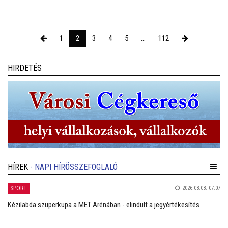
1
2
3
4
5
...
112
HIRDETÉS
HÍREK
- NAPI HÍRÖSSZEFOGLALÓ
SPORT
2026.08.08. 07:07
Kézilabda szuperkupa a MET Arénában - elindult a jegyértékesítés