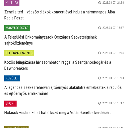
KULTÚRA
2026.08.07. 21:58
Zenél a tér! – végzős diákok koncertjével indult a háromnapos Alba
Regia Feszt
MAGYARORSZÁG
2026.08.07. 16:37
A Települési Önkormányzatok Országos Szövetségének
sajtóközleménye
FEHÉRVÁRI SZÍNES
2026.08.07. 16:04
Közös bringázásra hív szombaton reggel a Szentjánosbogár és a
Dawnbreakers
KÖZÉLET
2026.08.07. 15:03
A legendás székesfehérvári ejtőernyős alakulatra emlékeztek a repülős
és ejtőernyős emlékműnél
SPORT
2026.08.07. 13:17
Hokisok viadala – hat fiatal küzd meg a Volán-keretbe kerülésért