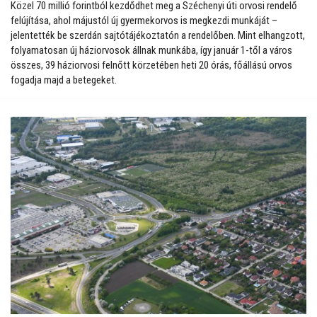
Közel 70 millió forintból kezdődhet meg a Széchenyi úti orvosi rendelő
felújítása, ahol májustól új gyermekorvos is megkezdi munkáját –
jelentették be szerdán sajtótájékoztatón a rendelőben. Mint elhangzott,
folyamatosan új háziorvosok állnak munkába, így január 1-től a város
összes, 39 háziorvosi felnőtt körzetében heti 20 órás, főállású orvos
fogadja majd a betegeket.