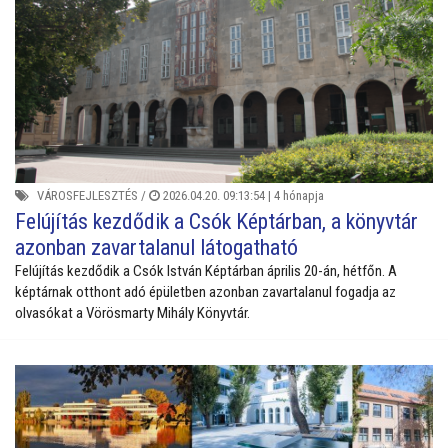
VÁROSFEJLESZTÉS
/
2026.04.20. 09:13:54 |
4 hónapja
Felújítás kezdődik a Csók Képtárban, a könyvtár
azonban zavartalanul látogatható
Felújítás kezdődik a Csók István Képtárban április 20-án, hétfőn. A
képtárnak otthont adó épületben azonban zavartalanul fogadja az
olvasókat a Vörösmarty Mihály Könyvtár.