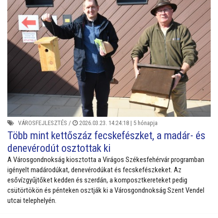
VÁROSFEJLESZTÉS
/
2026.03.23. 14:24:18 |
5 hónapja
Több mint kettőszáz fecskefészket, a madár- és
denevérodút osztottak ki
A Városgondnokság kiosztotta a Virágos Székesfehérvár programban
igényelt madárodúkat, denevérodúkat és fecskefészkeket. Az
esővízgyűjtőket kedden és szerdán, a komposztkereteket pedig
csütörtökön és pénteken osztják ki a Városgondnokság Szent Vendel
utcai telephelyén.