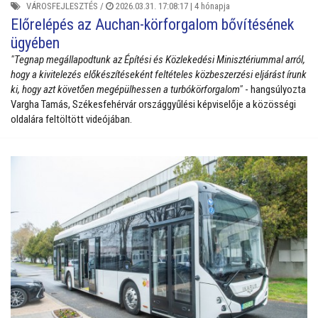
VÁROSFEJLESZTÉS
/
2026.03.31. 17:08:17 |
4 hónapja
Előrelépés az Auchan-körforgalom bővítésének
ügyében
"Tegnap megállapodtunk az Építési és Közlekedési Minisztériummal arról,
hogy a kivitelezés előkészítéseként feltételes közbeszerzési eljárást írunk
ki, hogy azt követően megépülhessen a turbókörforgalom"
- hangsúlyozta
Vargha Tamás, Székesfehérvár országgyűlési képviselője a közösségi
oldalára feltöltött videójában.