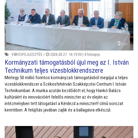
VÁROSFEJLESZTÉS
/
2026.03.27. 16:19:30 |
4 hónapja
Kormányzati támogatásból újul meg az I. István
Technikum teljes vizesblokkrendszere
Mintegy 50 millió forintos kormányzati támogatásból megújul a teljes
vizesblokkrendszer a Székesfehérvári Szakképzési Centrum I. István
Technikumban. A munka azután kezdődött el, hogy Hankó Balázs
kultúráért és innovációért felelős miniszter az év elején az
intézményben tett látogatást a Kérdezd a minisztert! című sorozat
keretében. A felújítás javában zajlik és a ballagásra elkészül.