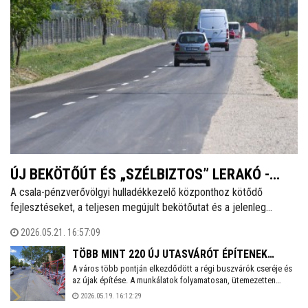
ÚJ BEKÖTŐÚT ÉS „SZÉLBIZTOS” LERAKÓ -
A csala-pénzverővölgyi hulladékkezelő központhoz kötődő
FEJLESZTÉSEK A CSALAI HULLADÉKKEZELŐ
fejlesztéseket, a teljesen megújult bekötőutat és a jelenleg
TELEPEN
használt hulladéklerakó elkészült, előzetes rekultivációját nézte
2026.05.21. 16:57:09
meg csütörtökön délután dr. Cser-Palkovics András polgármester
és Östör Annamária, a városrész önkormányzati képviselője.
TÖBB MINT 220 ÚJ UTASVÁRÓT ÉPÍTENEK
A város több pontján elkezdődött a régi buszvárók cseréje és
VÁROSSZERTE - ŐSZIG TART A KIVITELEZÉS
az újak építése. A munkálatok folyamatosan, ütemezetten
zajlanak, ezért egyes helyszíneken ideiglenesen elbontották a
2026.05.19. 16:12:29
korábbi várókat. Székesfehérváron az idei évben több mint 220