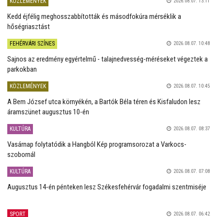
KÖZLEMÉNYEK
2026.08.07. 13:11
Kedd éjfélig meghosszabbították és másodfokúra mérséklik a
hőségriasztást
FEHÉRVÁRI SZÍNES
2026.08.07. 10:48
Sajnos az eredmény egyértelmű - talajnedvesség-méréseket végeztek a
parkokban
KÖZLEMÉNYEK
2026.08.07. 10:45
A Bem József utca környékén, a Bartók Béla téren és Kisfaludon lesz
áramszünet augusztus 10-én
KULTÚRA
2026.08.07. 08:37
Vasárnap folytatódik a Hangból Kép programsorozat a Varkocs-
szobornál
KULTÚRA
2026.08.07. 07:08
Augusztus 14-én pénteken lesz Székesfehérvár fogadalmi szentmiséje
SPORT
2026.08.07. 06:42