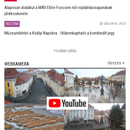
Alaposan átalakul a MÁV Előre Foxconn női röplabdacsapatának
játékoskerete
KULTÚRA
2026.08.06. 20:23
Múzeumbérlet a Királyi Napokra - féláronkapható a kombinált jegy
TOVÁBBI HÍREK
ÖSSZES
WEBKAMERA