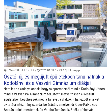
VÁROSFEJLESZTÉS
/
2026.04.08. 17:23:47 |
4 hónapja
Ősztől új, és megújult épületekben tanulhatnak a
Kodolányi és a Vasvári Gimnázium diákjai
Nem lesz akadálya annak, hogy szeptembertől mind a Kodolányi János,
mind a Vasvári Pál Gimnázium felújított, illetve frissen elkészült
épületében kezdhessék meg a tanévet a diákok – hangzott el a két
oktatási intézmény szerdai bejárásán, amelyen dr. Cser-Palkovics
András polgármesternek és Vargha Tamásnak, Székesfehérvár