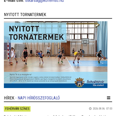
E-mail cím:
titkarsag@kofemsc.hu
NYITOTT TORNATERMEK
HÍREK
- NAPI HÍRÖSSZEFOGLALÓ
FEHÉRVÁRI SZÍNES
2026.08.06. 07:03