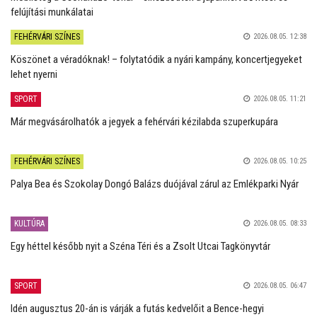
felújítási munkálatai
FEHÉRVÁRI SZÍNES
2026.08.05. 12:38
Köszönet a véradóknak! – folytatódik a nyári kampány, koncertjegyeket
lehet nyerni
SPORT
2026.08.05. 11:21
Már megvásárolhatók a jegyek a fehérvári kézilabda szuperkupára
FEHÉRVÁRI SZÍNES
2026.08.05. 10:25
Palya Bea és Szokolay Dongó Balázs duójával zárul az Emlékparki Nyár
KULTÚRA
2026.08.05. 08:33
Egy héttel később nyit a Széna Téri és a Zsolt Utcai Tagkönyvtár
SPORT
2026.08.05. 06:47
Idén augusztus 20-án is várják a futás kedvelőit a Bence-hegyi