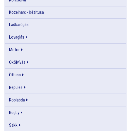
Közelharc - kézitusa
Ladbarúgás
Lovaglás
Motor
Ökölvívás
Öttusa
Repülés
Röplabda
Rugby
Sakk