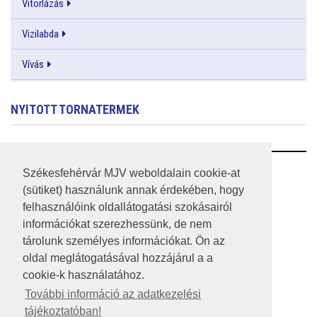
Vitorlázás
Vizilabda
Vívás
NYITOTT TORNATERMEK
RSS
Székesfehérvár MJV weboldalain cookie-at
(sütiket) használunk annak érdekében, hogy
A HONLAP 2017.03.31-I ÁLLAPOTA
felhasználóink oldallátogatási szokásairól
információkat szerezhessünk, de nem
JOGI NYILATKOZAT
tárolunk személyes információkat. Ön az
IMPRESSZUM
oldal meglátogatásával hozzájárul a a
cookie-k használatához.
MÉDIAAJÁNLAT
További információ az adatkezelési
tájékoztatóban!
KÖZÉRDEKŰ ADATOK