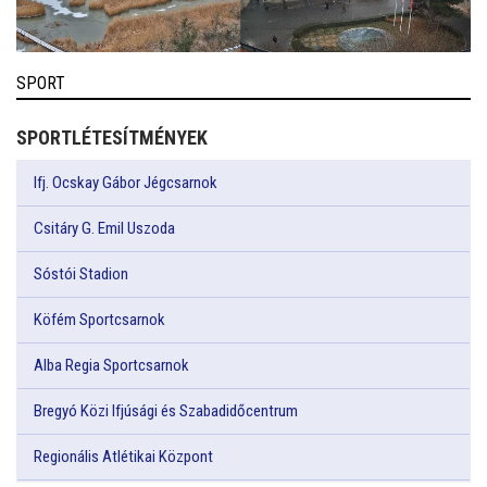
SPORT
SPORTLÉTESÍTMÉNYEK
Ifj. Ocskay Gábor Jégcsarnok
Csitáry G. Emil Uszoda
Sóstói Stadion
Köfém Sportcsarnok
Alba Regia Sportcsarnok
Bregyó Közi Ifjúsági és Szabadidőcentrum
Regionális Atlétikai Központ