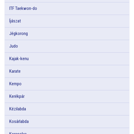
ITF Taekwon-do
Íjászat
Jégkorong
Judo
Kajak-kenu
Karate
Kempo
Kerékpár
Kézilabda
Kosárlabda
Korcsolya