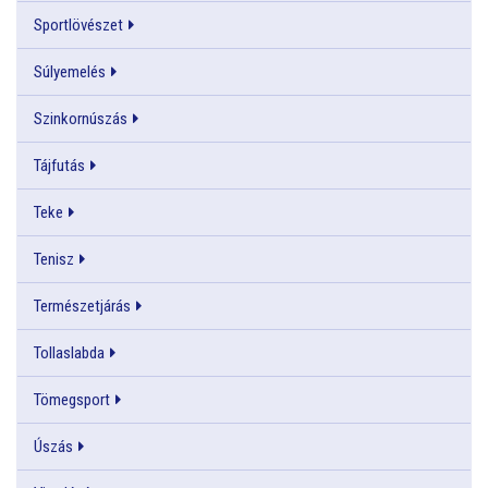
Sportlövészet
Súlyemelés
Szinkornúszás
Tájfutás
Teke
Tenisz
Természetjárás
Tollaslabda
Tömegsport
Úszás