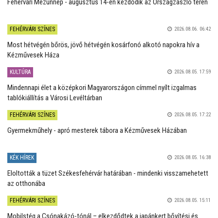
Fehérvári Mézünnep - augusztus 14-én kezdődik az Országzászló téren
FEHÉRVÁRI SZÍNES
2026.08.06. 06:42
Most hétvégén bőrös, jövő hétvégén kosárfonó alkotó napokra hív a
Kézművesek Háza
KULTÚRA
2026.08.05. 17:59
Mindennapi élet a középkori Magyarországon címmel nyílt izgalmas
tablókiállítás a Városi Levéltárban
FEHÉRVÁRI SZÍNES
2026.08.05. 17:22
Gyermekműhely - apró mesterek tábora a Kézművesek Házában
KÉK HÍREK
2026.08.05. 16:38
Eloltották a tüzet Székesfehérvár határában - mindenki visszamehetett
az otthonába
FEHÉRVÁRI SZÍNES
2026.08.05. 15:11
Mobilstég a Csónakázó-tónál – elkezdődtek a japánkert bővítési és