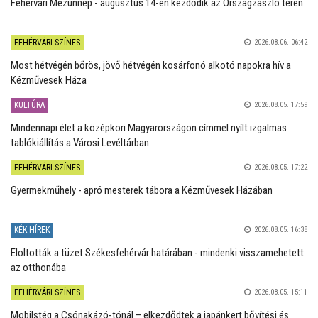
Fehérvári Mézünnep - augusztus 14-én kezdődik az Országzászló téren
FEHÉRVÁRI SZÍNES
2026.08.06. 06:42
Most hétvégén bőrös, jövő hétvégén kosárfonó alkotó napokra hív a
Kézművesek Háza
KULTÚRA
2026.08.05. 17:59
Mindennapi élet a középkori Magyarországon címmel nyílt izgalmas
tablókiállítás a Városi Levéltárban
FEHÉRVÁRI SZÍNES
2026.08.05. 17:22
Gyermekműhely - apró mesterek tábora a Kézművesek Házában
KÉK HÍREK
2026.08.05. 16:38
Eloltották a tüzet Székesfehérvár határában - mindenki visszamehetett
az otthonába
FEHÉRVÁRI SZÍNES
2026.08.05. 15:11
Mobilstég a Csónakázó-tónál – elkezdődtek a japánkert bővítési és