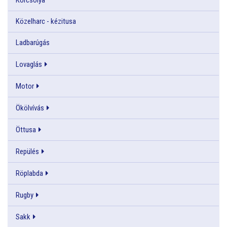
Közelharc - kézitusa
Ladbarúgás
Lovaglás
Motor
Ökölvívás
Öttusa
Repülés
Röplabda
Rugby
Sakk