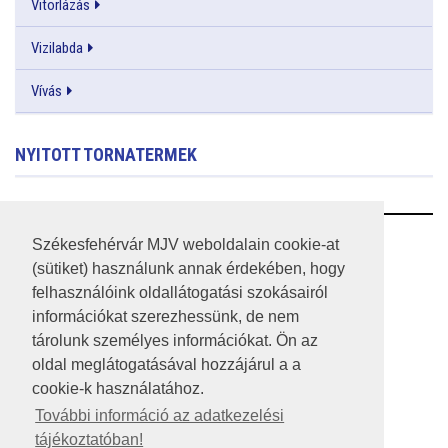
Vitorlázás
Vizilabda
Vívás
NYITOTT TORNATERMEK
RSS
Székesfehérvár MJV weboldalain cookie-at
(sütiket) használunk annak érdekében, hogy
A HONLAP 2017.03.31-I ÁLLAPOTA
felhasználóink oldallátogatási szokásairól
információkat szerezhessünk, de nem
JOGI NYILATKOZAT
tárolunk személyes információkat. Ön az
IMPRESSZUM
oldal meglátogatásával hozzájárul a a
cookie-k használatához.
MÉDIAAJÁNLAT
További információ az adatkezelési
tájékoztatóban!
KÖZÉRDEKŰ ADATOK