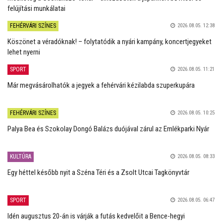
felújítási munkálatai
FEHÉRVÁRI SZÍNES
2026.08.05. 12:38
Köszönet a véradóknak! – folytatódik a nyári kampány, koncertjegyeket
lehet nyerni
SPORT
2026.08.05. 11:21
Már megvásárolhatók a jegyek a fehérvári kézilabda szuperkupára
FEHÉRVÁRI SZÍNES
2026.08.05. 10:25
Palya Bea és Szokolay Dongó Balázs duójával zárul az Emlékparki Nyár
KULTÚRA
2026.08.05. 08:33
Egy héttel később nyit a Széna Téri és a Zsolt Utcai Tagkönyvtár
SPORT
2026.08.05. 06:47
Idén augusztus 20-án is várják a futás kedvelőit a Bence-hegyi