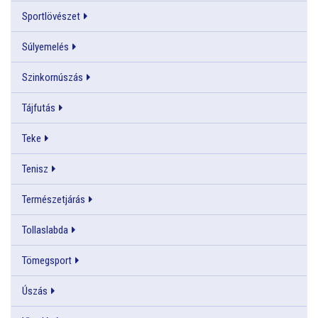
Sportlövészet
Súlyemelés
Szinkornúszás
Tájfutás
Teke
Tenisz
Természetjárás
Tollaslabda
Tömegsport
Úszás