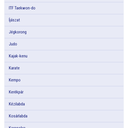
ITF Taekwon-do
Íjászat
Jégkorong
Judo
Kajak-kenu
Karate
Kempo
Kerékpár
Kézilabda
Kosárlabda
Korcsolya