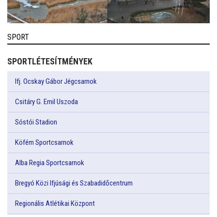
SPORT
SPORTLÉTESÍTMÉNYEK
Ifj. Ocskay Gábor Jégcsarnok
Csitáry G. Emil Uszoda
Sóstói Stadion
Köfém Sportcsarnok
Alba Regia Sportcsarnok
Bregyó Közi Ifjúsági és Szabadidőcentrum
Regionális Atlétikai Központ