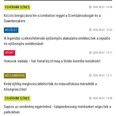
FEHÉRVÁRI SZÍNES
2026.08.07. 16:04
Közös bringázásra hív szombaton reggel a Szentjánosbogár és a
Dawnbreakers
KÖZÉLET
2026.08.07. 15:03
A legendás székesfehérvári ejtőernyős alakulatra emlékeztek a repülős
és ejtőernyős emlékműnél
SPORT
2026.08.07. 13:17
Hokisok viadala – hat fiatal küzd meg a Volán-keretbe kerülésért
KÖZLEMÉNYEK
2026.08.07. 13:11
Kedd éjfélig meghosszabbították és másodfokúra mérséklik a
hőségriasztást
FEHÉRVÁRI SZÍNES
2026.08.07. 10:48
Sajnos az eredmény egyértelmű - talajnedvesség-méréseket végeztek a
parkokban