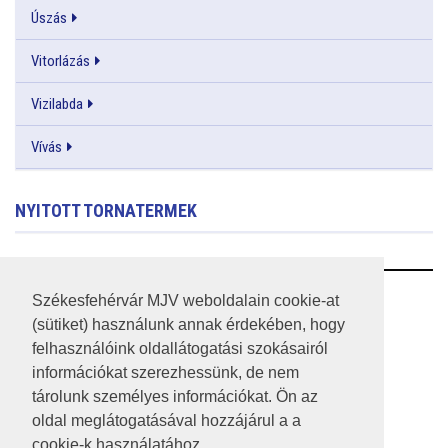
Úszás
Vitorlázás
Vizilabda
Vívás
NYITOTT TORNATERMEK
RSS
Székesfehérvár MJV weboldalain cookie-at
(sütiket) használunk annak érdekében, hogy
A HONLAP 2017.03.31-I ÁLLAPOTA
felhasználóink oldallátogatási szokásairól
információkat szerezhessünk, de nem
JOGI NYILATKOZAT
tárolunk személyes információkat. Ön az
IMPRESSZUM
oldal meglátogatásával hozzájárul a a
cookie-k használatához.