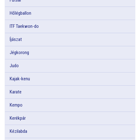
Hőlégballon
ITF Taekwon-do
Íjászat
Jégkorong
Judo
Kajak-kenu
Karate
Kempo
Kerékpár
Kézilabda