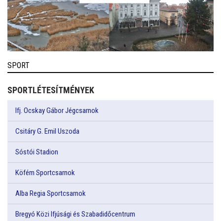
SPORT
SPORTLÉTESÍTMÉNYEK
Ifj. Ocskay Gábor Jégcsarnok
Csitáry G. Emil Uszoda
Sóstói Stadion
Köfém Sportcsarnok
Alba Regia Sportcsarnok
Bregyó Közi Ifjúsági és Szabadidőcentrum