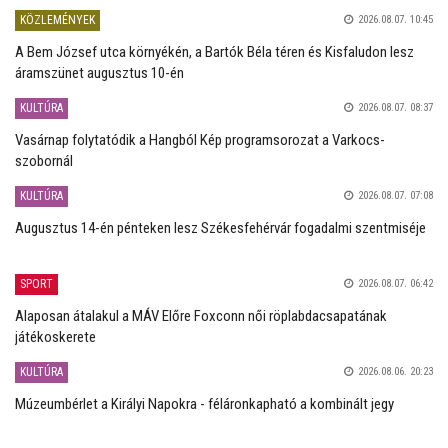
KÖZLEMÉNYEK
2026.08.07. 10:45
A Bem József utca környékén, a Bartók Béla téren és Kisfaludon lesz
áramszünet augusztus 10-én
KULTÚRA
2026.08.07. 08:37
Vasárnap folytatódik a Hangból Kép programsorozat a Varkocs-
szobornál
KULTÚRA
2026.08.07. 07:08
Augusztus 14-én pénteken lesz Székesfehérvár fogadalmi szentmiséje
SPORT
2026.08.07. 06:42
Alaposan átalakul a MÁV Előre Foxconn női röplabdacsapatának
játékoskerete
KULTÚRA
2026.08.06. 20:23
Múzeumbérlet a Királyi Napokra - féláronkapható a kombinált jegy