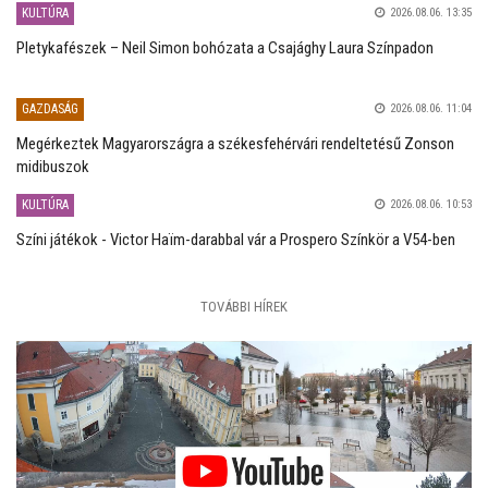
KULTÚRA
2026.08.06. 13:35
Pletykafészek – Neil Simon bohózata a Csajághy Laura Színpadon
GAZDASÁG
2026.08.06. 11:04
Megérkeztek Magyarországra a székesfehérvári rendeltetésű Zonson
midibuszok
KULTÚRA
2026.08.06. 10:53
Színi játékok - Victor Haïm-darabbal vár a Prospero Színkör a V54-ben
TOVÁBBI HÍREK