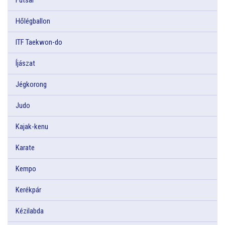
Hőlégballon
ITF Taekwon-do
Íjászat
Jégkorong
Judo
Kajak-kenu
Karate
Kempo
Kerékpár
Kézilabda