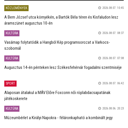
KÖZLEMÉNYEK
2026.08.07. 10:45
A Bem József utca környékén, a Bartók Béla téren és Kisfaludon lesz
áramszünet augusztus 10-én
KULTÚRA
2026.08.07. 08:37
Vasárnap folytatódik a Hangból Kép programsorozat a Varkocs-
szobornál
KULTÚRA
2026.08.07. 07:08
Augusztus 14-én pénteken lesz Székesfehérvár fogadalmi szentmiséje
SPORT
2026.08.07. 06:42
Alaposan átalakul a MÁV Előre Foxconn női röplabdacsapatának
játékoskerete
KULTÚRA
2026.08.06. 20:23
Múzeumbérlet a Királyi Napokra - féláronkapható a kombinált jegy