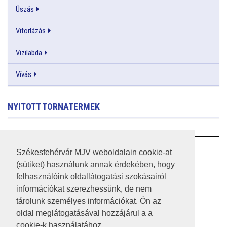
Úszás
Vitorlázás
Vizilabda
Vívás
NYITOTT TORNATERMEK
RSS
Székesfehérvár MJV weboldalain cookie-at
(sütiket) használunk annak érdekében, hogy
A HONLAP 2017.03.31-I ÁLLAPOTA
felhasználóink oldallátogatási szokásairól
információkat szerezhessünk, de nem
JOGI NYILATKOZAT
tárolunk személyes információkat. Ön az
IMPRESSZUM
oldal meglátogatásával hozzájárul a a
cookie-k használatához.