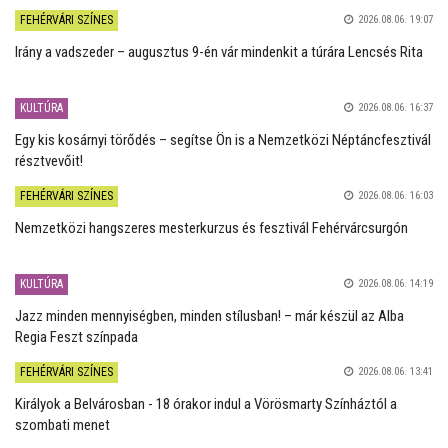
FEHÉRVÁRI SZÍNES
2026.08.06. 19:07
Irány a vadszeder – augusztus 9-én vár mindenkit a túrára Lencsés Rita
KULTÚRA
2026.08.06. 16:37
Egy kis kosárnyi törődés – segítse Ön is a Nemzetközi Néptáncfesztivál
résztvevőit!
FEHÉRVÁRI SZÍNES
2026.08.06. 16:03
Nemzetközi hangszeres mesterkurzus és fesztivál Fehérvárcsurgón
KULTÚRA
2026.08.06. 14:19
Jazz minden mennyiségben, minden stílusban! – már készül az Alba
Regia Feszt színpada
FEHÉRVÁRI SZÍNES
2026.08.06. 13:41
Királyok a Belvárosban - 18 órakor indul a Vörösmarty Színháztól a
szombati menet