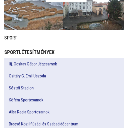
SPORT
SPORTLÉTESÍTMÉNYEK
Ifj. Ocskay Gábor Jégcsarnok
Csitáry G. Emil Uszoda
Sóstói Stadion
Köfém Sportcsarnok
Alba Regia Sportcsarnok
Bregyó Közi Ifjúsági és Szabadidőcentrum