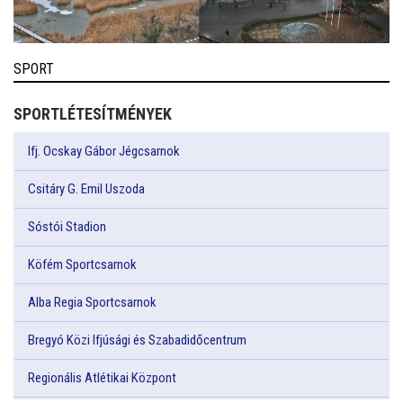
SPORT
SPORTLÉTESÍTMÉNYEK
Ifj. Ocskay Gábor Jégcsarnok
Csitáry G. Emil Uszoda
Sóstói Stadion
Köfém Sportcsarnok
Alba Regia Sportcsarnok
Bregyó Közi Ifjúsági és Szabadidőcentrum
Regionális Atlétikai Központ