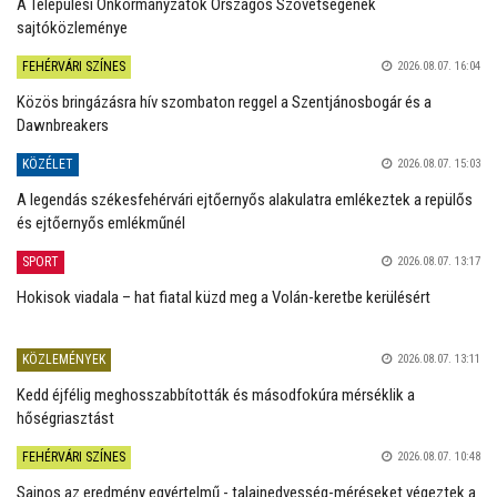
A Települési Önkormányzatok Országos Szövetségének
sajtóközleménye
FEHÉRVÁRI SZÍNES
2026.08.07. 16:04
Közös bringázásra hív szombaton reggel a Szentjánosbogár és a
Dawnbreakers
KÖZÉLET
2026.08.07. 15:03
A legendás székesfehérvári ejtőernyős alakulatra emlékeztek a repülős
és ejtőernyős emlékműnél
SPORT
2026.08.07. 13:17
Hokisok viadala – hat fiatal küzd meg a Volán-keretbe kerülésért
KÖZLEMÉNYEK
2026.08.07. 13:11
Kedd éjfélig meghosszabbították és másodfokúra mérséklik a
hőségriasztást
FEHÉRVÁRI SZÍNES
2026.08.07. 10:48
Sajnos az eredmény egyértelmű - talajnedvesség-méréseket végeztek a