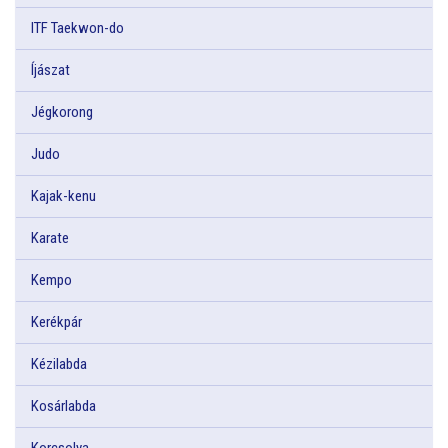
ITF Taekwon-do
Íjászat
Jégkorong
Judo
Kajak-kenu
Karate
Kempo
Kerékpár
Kézilabda
Kosárlabda
Korcsolya