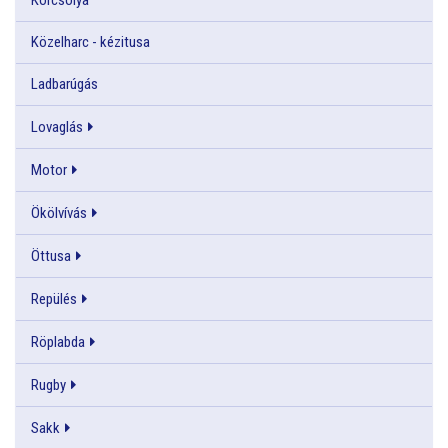
Közelharc - kézitusa
Ladbarúgás
Lovaglás
Motor
Ökölvívás
Öttusa
Repülés
Röplabda
Rugby
Sakk