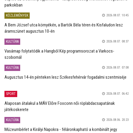
parkokban
KÖZLEMÉNYEK
2026.08.07. 10:45
A Bem József utca környékén, a Bartók Béla téren és Kisfaludon lesz
áramszünet augusztus 10-én
KULTÚRA
2026.08.07. 08:37
Vasárnap folytatódik a Hangból Kép programsorozat a Varkocs-
szobornál
KULTÚRA
2026.08.07. 07:08
Augusztus 14-én pénteken lesz Székesfehérvár fogadalmi szentmiséje
SPORT
2026.08.07. 06:42
Alaposan átalakul a MÁV Előre Foxconn női röplabdacsapatának
játékoskerete
KULTÚRA
2026.08.06. 20:23
Múzeumbérlet a Királyi Napokra - féláronkapható a kombinált jegy