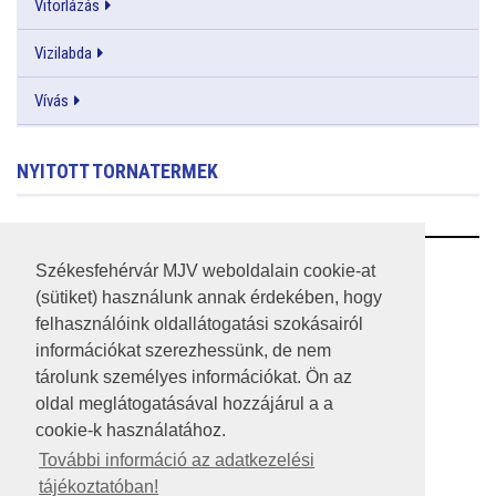
Vitorlázás
Vizilabda
Vívás
NYITOTT TORNATERMEK
RSS
Székesfehérvár MJV weboldalain cookie-at
(sütiket) használunk annak érdekében, hogy
A HONLAP 2017.03.31-I ÁLLAPOTA
felhasználóink oldallátogatási szokásairól
információkat szerezhessünk, de nem
JOGI NYILATKOZAT
tárolunk személyes információkat. Ön az
IMPRESSZUM
oldal meglátogatásával hozzájárul a a
cookie-k használatához.
MÉDIAAJÁNLAT
További információ az adatkezelési
tájékoztatóban!
KÖZÉRDEKŰ ADATOK