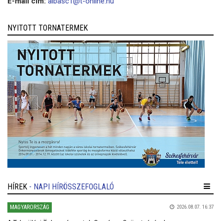
E-mail cím:
albasc1@t-online.hu
NYITOTT TORNATERMEK
HÍREK
- NAPI HÍRÖSSZEFOGLALÓ
MAGYARORSZÁG
2026.08.07. 16:37