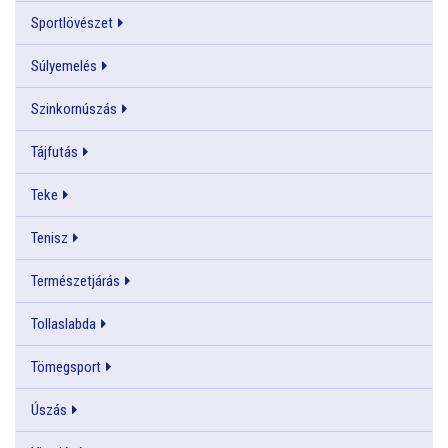
Sportlövészet
Súlyemelés
Szinkornúszás
Tájfutás
Teke
Tenisz
Természetjárás
Tollaslabda
Tömegsport
Úszás