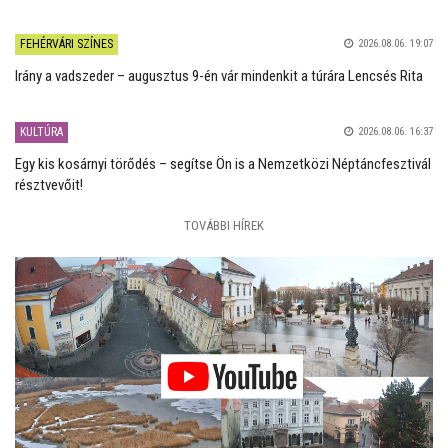
FEHÉRVÁRI SZÍNES
2026.08.06. 19:07
Irány a vadszeder – augusztus 9-én vár mindenkit a túrára Lencsés Rita
KULTÚRA
2026.08.06. 16:37
Egy kis kosárnyi törődés – segítse Ön is a Nemzetközi Néptáncfesztivál
résztvevőit!
TOVÁBBI HÍREK