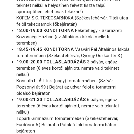
tekintet nélkül a helyszínen felvett tiszta talpú
sportcipőben lehet csak tekézni !)
KÖFÉM S.C. TEKECSARNOKA (Székesfehérvár, Titeli utca
felöli tekecsarnok főbejáratán)
18.00-19.00 KONDI TORNA
Feketehegy - Szárazréti
Közösségi Házban (az Általános Iskola melletti
teremben)
18.45-19.45 KONDI TORNA
Vasvári Pál Általános Iskola
tornatermében (Székesfehérvár, György Oszkár tér 3.)
19.00-20.00 TOLLASLABDÁZÁS
3 pályán, egész
teremben (6 éves kortól ajánlott, nemre való tekintet
nélkül)
Kossuth L. Ált. Isk. (nagy) tornatermében: (Szfvár,
Pozsonyi út 99.) Bejárat az udvar felöl a tornatermi
oldalsó bejáraton
19.00-21.30 TOLLASLABDÁZÁS
6 pályán, egész
teremben (6 éves kortól ajánlott, nemre való tekintet
nélkül)
Tóparti Gimnázium tornatermében (Székesfehérvár,
Fürdősor 5.) Bejárat a Patak felöli tornatermi hátsó
bejáraton