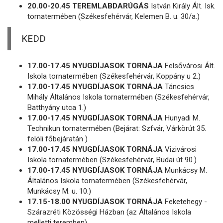
20.00-20.45 TEREMLABDARÚGÁS
István Király Ált. Isk.
tornatermében (Székesfehérvár, Kelemen B. u. 30/a.)
KEDD
17.00-17.45 NYUGDÍJASOK TORNÁJA
Felsővárosi Ált.
Iskola tornatermében (Székesfehérvár, Koppány u 2.)
17.00-17.45 NYUGDÍJASOK TORNÁJA
Táncsics
Mihály Általános Iskola tornatermében (Székesfehérvár,
Batthyány utca 1.)
17.00-17.45 NYUGDÍJASOK TORNÁJA
Hunyadi M.
Technikun tornatermében (Bejárat: Szfvár, Várkörút 35.
felöli főbejáratán )
17.00-17.45 NYUGDÍJASOK TORNÁJA
Vizivárosi
Iskola tornatermében (Székesfehérvár, Budai út 90.)
17.00-17.45 NYUGDÍJASOK TORNÁJA
Munkácsy M.
Általános Iskola tornatermében (Székesfehérvár,
Munkácsy M. u. 10.)
17.15-18.00 NYUGDÍJASOK TORNÁJA
Feketehegy -
Szárazréti Közösségi Házban (az Általános Iskola
melletti teremben)