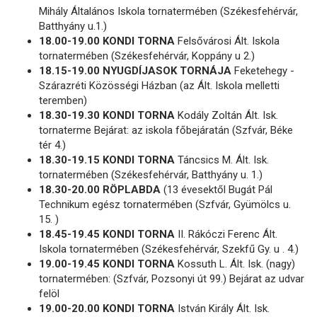
Mihály Általános Iskola tornatermében (Székesfehérvár,
Batthyány u.1.)
18.00-19.00 KONDI TORNA
Felsővárosi Ált. Iskola
tornatermében (Székesfehérvár, Koppány u 2.)
18.15-19.00 NYUGDÍJASOK TORNÁJA
Feketehegy -
Szárazréti Közösségi Házban (az Ált. Iskola melletti
teremben)
18.30-19.30 KONDI TORNA
Kodály Zoltán Ált. Isk.
tornaterme Bejárat: az iskola főbejáratán (Szfvár, Béke
tér 4.)
18.30-19.15 KONDI TORNA
Táncsics M. Ált. Isk.
tornatermében (Székesfehérvár, Batthyány u. 1.)
18.30-20.00 RÖPLABDA
(13 évesektől Bugát Pál
Technikum egész tornatermében (Szfvár, Gyümölcs u.
15. )
18.45-19.45 KONDI TORNA
II. Rákóczi Ferenc Ált.
Iskola tornatermében (Székesfehérvár, Szekfű Gy. u . 4.)
19.00-19.45 KONDI TORNA
Kossuth L. Ált. Isk. (nagy)
tornatermében: (Szfvár, Pozsonyi út 99.) Bejárat az udvar
felöl
19.00-20.00 KONDI TORNA
István Király Ált. Isk.