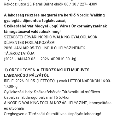
Rákóczi utca 25. Parall Bálint elnök 06 / 30 / 227- 4309
A lakosság részére megtartásra kerülő Nordic Walking
gyaloglás díjmentes foglakozásai,
Székesfehérvár Megyei Jogú Város Önkormányzatának
támogatásával valósulnak meg!
SZÉKESFEHÉRVÁRI NORDIC WALKING GYALOGLÁSOK
DÍJMENTES FOGLALKOZÁSAI
2026. JANUÁR 05-TŐL INDULÓ HELYSZÍNEINEK
TÁJÉKOZTATÓJA
(2026. JANUÁR 05. – 2026. ÁPRILIS 30.-ig)
1) ÖREGHEGYEN A TÚRÓZSÁKI ÚTI MŰFÜVES
LABDARÚGÓ PÁLYÁTÓL
IDEJE: 2026. 01.05. (HÉTFŐTŐL) csak HÉTFŐI NAPOKON 16:00-
17:00-ig
Gyülekezési hely: Székesfehérvár Túrózsáki úti műfüves
kispályás labdarúgó pályánál 15:50-kor
A NORDIC WALKING FOGLALKOZÁS HELYSZÍNE, lebonyolítása
és útvonala:
Öreghegyen a Túrózsáki úti műfüves kispályás labdarúgó