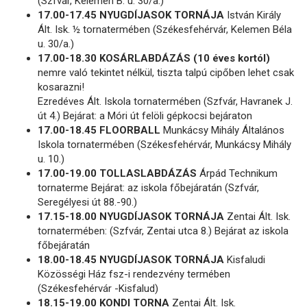
(Szfvár, Kelemen B. u. 30/a.)
17.00-17.45 NYUGDÍJASOK TORNÁJA
István Király
Ált. Isk. ½ tornatermében (Székesfehérvár, Kelemen Béla
u. 30/a.)
17.00-18.30 KOSÁRLABDÁZÁS (10 éves kortól)
nemre való tekintet nélkül, tiszta talpú cipőben lehet csak
kosarazni!
Ezredéves Ált. Iskola tornatermében (Szfvár, Havranek J.
út 4.) Bejárat: a Móri út felöli gépkocsi bejáraton
17.00-18.45 FLOORBALL
Munkácsy Mihály Általános
Iskola tornatermében (Székesfehérvár, Munkácsy Mihály
u. 10.)
17.00-19.00 TOLLASLABDÁZÁS
Árpád Technikum
tornaterme Bejárat: az iskola főbejáratán (Szfvár,
Seregélyesi út 88.-90.)
17.15-18.00 NYUGDÍJASOK TORNÁJA
Zentai Ált. Isk.
tornatermében: (Szfvár, Zentai utca 8.) Bejárat az iskola
főbejáratán
18.00-18.45 NYUGDÍJASOK TORNÁJA
Kisfaludi
Közösségi Ház fsz-i rendezvény termében
(Székesfehérvár -Kisfalud)
18.15-19.00 KONDI TORNA
Zentai Ált. Isk.