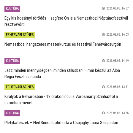
KULTÚRA
2026.08.06. 16:37
Egy kis kosárnyi törődés – segítse Ön is a Nemzetközi Néptáncfesztivál
résztvevőit!
FEHÉRVÁRI SZÍNES
2026.08.06. 16:03
Nemzetközi hangszeres mesterkurzus és fesztivál Fehérvárcsurgón
KULTÚRA
2026.08.06. 14:19
Jazz minden mennyiségben, minden stílusban! – már készül az Alba
Regia Feszt színpada
FEHÉRVÁRI SZÍNES
2026.08.06. 13:41
Királyok a Belvárosban - 18 órakor indul a Vörösmarty Színháztól a
szombati menet
KULTÚRA
2026.08.06. 13:35
Pletykafészek – Neil Simon bohózata a Csajághy Laura Színpadon