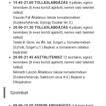
19.45-21.00 TOLLASLABDÁZÁS
4 pályán, egész
teremben (6 éves kortól ajánlott, nemre való tekintet
nélkül)
Vasvári Pál Általános Iskola tornatermében
(Székesfehérvár, György Oszkár tér 3.)
20.00-21.30 TOLLASLABDÁZÁS
4 pályán, egész
teremben (6 éves kortól ajánlott, nemre való tekintet
nélkül)
Teleki B. Gimn. és Ált. Isk. Sziget u. tornatermében
(Szfvár, Sziget u.1.) Bejárat: a tornaterem oldalsó
bejáratán
20.00-21.45 ASZTALITENISZ
12 asztalon, egész
teremben (8 éves kortól ajánlott, nemre való tekintet
nélkül)
Németh László Általános Iskola tornatermében
(Székesfehérvár, Salétrom utca 4-6.) Bejárat a
főbejáraton
Szombat
09.00-10.00 TEREMLABDARÚGÁS
(14 éves korig,