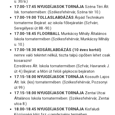
u. 30/a.)
17.00-17.45 NYUGDÍJASOK TORNÁJA
Széna Téri Ált.
Isk. tornatermében: (Székesfehérvár, Széna tér 10.)
17.00-19.00 TOLLASLABDÁZÁS
Árpád Technikum
tornaterme Bejárat: az iskola főbejáratán (Szfvárr,
Seregélyesi út 88.-90.)
17.00-18.45 FLOORBALL
Munkácsy Mihály Általános
Iskola tornatermében (Székesfehérvár, Munkácsy Mihály
u. 10.)
17.00-18.30 KOSÁRLABDÁZÁS (10 éves kortól)
nemre való tekintet nélkül, tiszta talpú cipőben lehet csak
kosarazni!
Ezredéves Ált. Iskola tornatermében (Szfvár, Havranek J.
út 4.) Bejárat: a Móri út felöli gépkocsi bejáraton
17.15-18.00 NYUGDÍJASOK TORNÁJA
Kossuth Lajos
Ált. Isk. (kis) tornatermében: (Székesfehérvár, Pozsonyi
út 99.)
17.15-18.00 NYUGDÍJASOK TORNÁJA
Zentai Utcai
Általános Iskola tornatermében: (Székesfehérvár, Zentai
utca 8.)
18.00-18.45 NYUGDÍJASOK TORNÁJA
Kisfaludi
Közösségi Ház fsz.-i rendezvény termében