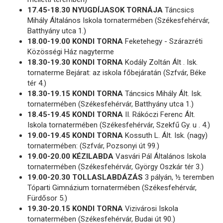
17.45-18.30 NYUGDÍJASOK TORNÁJA
Táncsics
Mihály Általános Iskola tornatermében (Székesfehérvár,
Batthyány utca 1.)
18.00-19.00 KONDI TORNA
Feketehegy - Szárazréti
Közösségi Ház nagyterme
18.30-19.30 KONDI TORNA
Kodály Zoltán Ált . Isk.
tornaterme Bejárat: az iskola főbejáratán (Szfvár, Béke
tér 4.)
18.30-19.15 KONDI TORNA
Táncsics Mihály Ált. Isk.
tornatermében (Székesfehérvár, Batthyány utca 1.)
18.45-19.45 KONDI TORNA
II. Rákóczi Ferenc Ált.
Iskola tornatermében (Székesfehérvár, Szekfű Gy. u . 4.)
19.00-19.45 KONDI TORNA
Kossuth L. Ált. Isk. (nagy)
tornatermében: (Szfvár, Pozsonyi út 99.)
19.00-20.00 KÉZILABDA
Vasvári Pál Általános Iskola
tornatermében (Székesfehérvár, György Oszkár tér 3.)
19.00-20.30 TOLLASLABDÁZÁS
3 pályán, ½ teremben
Tóparti Gimnázium tornatermében (Székesfehérvár,
Fürdősor 5.)
19.30-20.15 KONDI TORNA
Vizivárosi Iskola
tornatermében (Székesfehérvár, Budai út 90.)