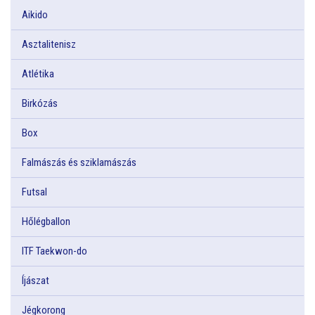
Aikido
Asztalitenisz
Atlétika
Birkózás
Box
Falmászás és sziklamászás
Futsal
Hőlégballon
ITF Taekwon-do
Íjászat
Jégkorong