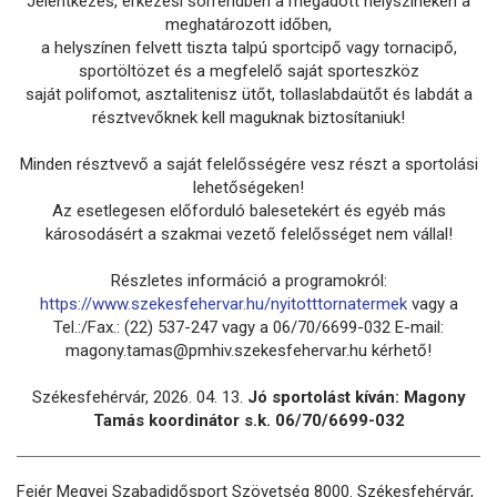
Jelentkezés, érkezési sorrendben a megadott helyszíneken a
meghatározott időben,
a helyszínen felvett tiszta talpú sportcipő vagy tornacipő,
sportöltözet és a megfelelő saját sporteszköz
saját polifomot, asztalitenisz ütőt, tollaslabdaütőt és labdát a
résztvevőknek kell maguknak biztosítaniuk!
Minden résztvevő a saját felelősségére vesz részt a sportolási
lehetőségeken!
Az esetlegesen előforduló balesetekért és egyéb más
károsodásért a szakmai vezető felelősséget nem vállal!
Részletes információ a programokról:
https://www.szekesfehervar.hu/nyitotttornatermek
vagy a
Tel.:/Fax.: (22) 537-247 vagy a 06/70/6699-032 E-mail:
magony.tamas@pmhiv.szekesfehervar.hu kérhető!
Székesfehérvár, 2026. 04. 13.
Jó sportolást kíván: Magony
Tamás koordinátor s.k. 06/70/6699-032
Fejér Megyei Szabadidősport Szövetség 8000. Székesfehérvár,