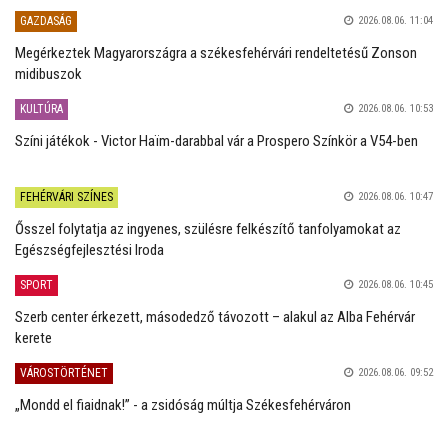
GAZDASÁG
2026.08.06. 11:04
Megérkeztek Magyarországra a székesfehérvári rendeltetésű Zonson
midibuszok
KULTÚRA
2026.08.06. 10:53
Színi játékok - Victor Haïm-darabbal vár a Prospero Színkör a V54-ben
FEHÉRVÁRI SZÍNES
2026.08.06. 10:47
Ősszel folytatja az ingyenes, szülésre felkészítő tanfolyamokat az
Egészségfejlesztési Iroda
SPORT
2026.08.06. 10:45
Szerb center érkezett, másodedző távozott – alakul az Alba Fehérvár
kerete
VÁROSTÖRTÉNET
2026.08.06. 09:52
„Mondd el fiaidnak!” - a zsidóság múltja Székesfehérváron