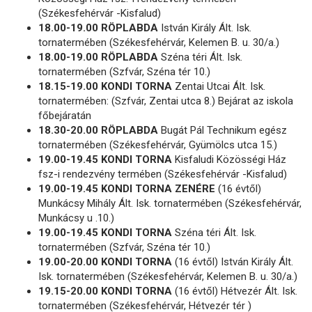
(Székesfehérvár -Kisfalud)
18.00-19.00 RÖPLABDA
István Király Ált. Isk.
tornatermében (Székesfehérvár, Kelemen B. u. 30/a.)
18.00-19.00 RÖPLABDA
Széna téri Ált. Isk.
tornatermében (Szfvár, Széna tér 10.)
18.15-19.00 KONDI TORNA
Zentai Utcai Ált. Isk.
tornatermében: (Szfvár, Zentai utca 8.) Bejárat az iskola
főbejáratán
18.30-20.00 RÖPLABDA
Bugát Pál Technikum egész
tornatermében (Székesfehérvár, Gyümölcs utca 15.)
19.00-19.45 KONDI TORNA
Kisfaludi Közösségi Ház
fsz-i rendezvény termében (Székesfehérvár -Kisfalud)
19.00-19.45 KONDI TORNA ZENÉRE
(16 évtől)
Munkácsy Mihály Ált. Isk. tornatermében (Székesfehérvár,
Munkácsy u .10.)
19.00-19.45 KONDI TORNA
Széna téri Ált. Isk.
tornatermében (Szfvár, Széna tér 10.)
19.00-20.00 KONDI TORNA
(16 évtől) István Király Ált.
Isk. tornatermében (Székesfehérvár, Kelemen B. u. 30/a.)
19.15-20.00 KONDI TORNA
(16 évtől) Hétvezér Ált. Isk.
tornatermében (Székesfehérvár, Hétvezér tér )