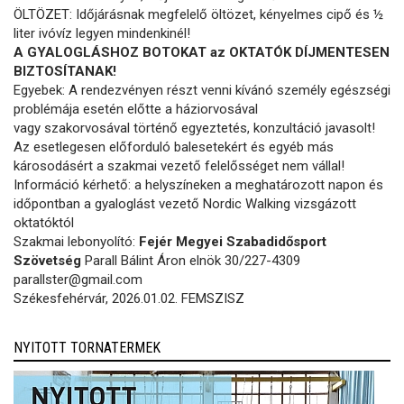
ÖLTÖZET: Időjárásnak megfelelő öltözet, kényelmes cipő és ½
liter ivóvíz legyen mindenkinél!
A GYALOGLÁSHOZ BOTOKAT az OKTATÓK DÍJMENTESEN
BIZTOSÍTANAK!
Egyebek: A rendezvényen részt venni kívánó személy egészségi
problémája esetén előtte a háziorvosával
vagy szakorvosával történő egyeztetés, konzultáció javasolt!
Az esetlegesen előforduló balesetekért és egyéb más
károsodásért a szakmai vezető felelősséget nem vállal!
Információ kérhető: a helyszíneken a meghatározott napon és
időpontban a gyaloglást vezető Nordic Walking vizsgázott
oktatóktól
Szakmai lebonyolító:
Fejér Megyei Szabadidősport
Szövetség
Parall Bálint Áron elnök 30/227-4309
parallster@gmail.com
Székesfehérvár, 2026.01.02. FEMSZISZ
NYITOTT TORNATERMEK