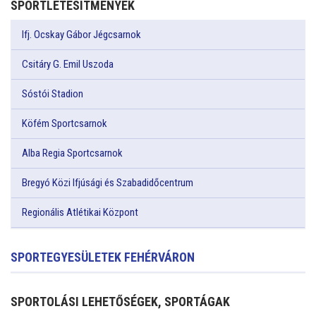
SPORTLÉTESÍTMÉNYEK
Ifj. Ocskay Gábor Jégcsarnok
Csitáry G. Emil Uszoda
Sóstói Stadion
Köfém Sportcsarnok
Alba Regia Sportcsarnok
Bregyó Közi Ifjúsági és Szabadidőcentrum
Regionális Atlétikai Központ
SPORTEGYESÜLETEK FEHÉRVÁRON
SPORTOLÁSI LEHETŐSÉGEK, SPORTÁGAK