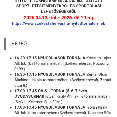
NYITOTT TORNATERMEK ÁLTAL BIZTOSÍTOTT
SPORTLÉTESÍTMÉNYEKRŐL ÉS SPORTOLÁSI
LEHETŐSÉGEKRŐL
2026.04.13.-tól – 2026. 06.19.-ig
https://www.szekesfehervar.hu/nyitotttornatermek
HÉTFŐ
16.30-17.15 NYUGDÍJASOK TORNÁJA
Kossuth Lajos
Ált. Isk. (kis) tornatermében: (Székesfehérvár, Pozsonyi
út 99.)
16.30-17.15 NYUGDÍJASOK TORNÁJA
Zentai Utcai
Általános Iskola tornatermében: (Székesfehérvár, Zentai
utca 8.)
17.00-17.45 OVIS - TORNA (5-6-7 éves
ÓVODÁSOKNAK
István Király Ált. Isk. ½ tornatermében
(Szfvár, Kelemen B. u. 30/a.)
17.00-17.45 NYUGDÍJASOK TORNÁJA
István Király
Ált. Isk. ½ tornatermében (Székesfehérvár, Kelemen Béla