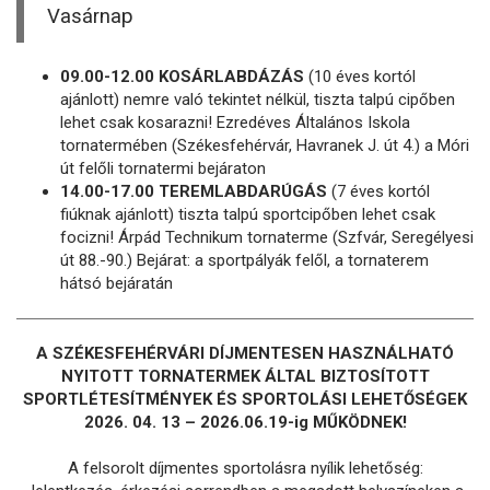
Vasárnap
09.00-12.00 KOSÁRLABDÁZÁS
(10 éves kortól
ajánlott) nemre való tekintet nélkül, tiszta talpú cipőben
lehet csak kosarazni! Ezredéves Általános Iskola
tornatermében (Székesfehérvár, Havranek J. út 4.) a Móri
út felőli tornatermi bejáraton
14.00-17.00 TEREMLABDARÚGÁS
(7 éves kortól
fiúknak ajánlott) tiszta talpú sportcipőben lehet csak
focizni! Árpád Technikum tornaterme (Szfvár, Seregélyesi
út 88.-90.) Bejárat: a sportpályák felől, a tornaterem
hátsó bejáratán
A SZÉKESFEHÉRVÁRI DÍJMENTESEN HASZNÁLHATÓ
NYITOTT TORNATERMEK ÁLTAL BIZTOSÍTOTT
SPORTLÉTESÍTMÉNYEK ÉS SPORTOLÁSI LEHETŐSÉGEK
2026. 04. 13 – 2026.06.19-ig MŰKÖDNEK!
A felsorolt díjmentes sportolásra nyílik lehetőség: