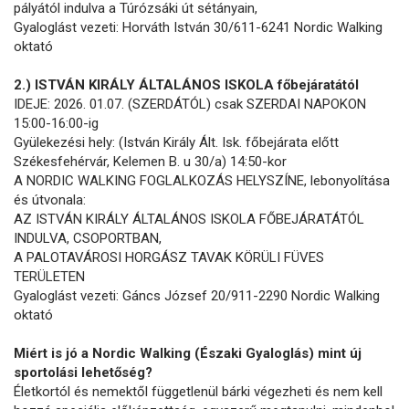
pályától indulva a Túrózsáki út sétányain,
Gyaloglást vezeti: Horváth István 30/611-6241 Nordic Walking
oktató
2.) ISTVÁN KIRÁLY ÁLTALÁNOS ISKOLA főbejáratától
IDEJE: 2026. 01.07. (SZERDÁTÓL) csak SZERDAI NAPOKON
15:00-16:00-ig
Gyülekezési hely: (István Király Ált. Isk. főbejárata előtt
Székesfehérvár, Kelemen B. u 30/a) 14:50-kor
A NORDIC WALKING FOGLALKOZÁS HELYSZÍNE, lebonyolítása
és útvonala:
AZ ISTVÁN KIRÁLY ÁLTALÁNOS ISKOLA FŐBEJÁRATÁTÓL
INDULVA, CSOPORTBAN,
A PALOTAVÁROSI HORGÁSZ TAVAK KÖRÜLI FÜVES
TERÜLETEN
Gyaloglást vezeti: Gáncs József 20/911-2290 Nordic Walking
oktató
Miért is jó a Nordic Walking (Északi Gyaloglás) mint új
sportolási lehetőség?
Életkortól és nemektől függetlenül bárki végezheti és nem kell