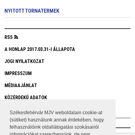
NYITOTT TORNATERMEK
RSS
A HONLAP 2017.03.31-I ÁLLAPOTA
JOGI NYILATKOZAT
IMPRESSZUM
MÉDIAAJÁNLAT
KÖZÉRDEKŰ ADATOK
ADATVÉDELEM
Székesfehérvár MJV weboldalain cookie-at
(sütiket) használunk annak érdekében, hogy
©2023 SZÉKESFEHÉRVÁR MEGYEI JOGÚ VÁROS
felhasználóink oldallátogatási szokásairól
információkat szerezhessünk, de nem