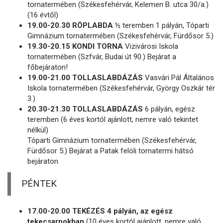
tornatermében (Székesfehérvár, Kelemen B. utca 30/a.)
(16 évtől)
19.00-20.30 RÖPLABDA
½ teremben 1 pályán, Tóparti
Gimnázium tornatermében (Székesfehérvár, Fürdősor 5.)
19.30-20.15 KONDI TORNA
Vizivárosi Iskola
tornatermében (Szfvár, Budai út 90.) Bejárat a
főbejáraton!
19.00-21.00 TOLLASLABDÁZÁS
Vasvári Pál Általános
Iskola tornatermében (Székesfehérvár, György Oszkár tér
3.)
20.30-21.30 TOLLASLABDÁZÁS
6 pályán, egész
teremben (6 éves kortól ajánlott, nemre való tekintet
nélkül)
Tóparti Gimnázium tornatermében (Székesfehérvár,
Fürdősor 5.) Bejárat a Patak felöli tornatermi hátsó
bejáraton
PÉNTEK
17.00-20.00 TEKÉZÉS 4 pályán, az egész
tekecsarnokban
(10 éves kortól ajánlott, nemre való