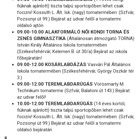
fiúknak ajánlott) tiszta talpú sportcipőben lehet csak
focizni! Kossuth L. Ált. Isk. (nagy) tornatermében: (Szfvár,
Pozsonyi út 99.) Bejárat az udvar felől a tornatermi
oldalsó ajtón
09.00-10.00 ALAKFORMÁLÓ NŐI KONDI TORNA ÉS
ZENÉS GIMNASZTIKA
(Általánosan átmozgató TORNA)
István Király Általános Iskola tornatermében
(Székesfehérvár, Kelemen B. út 30/a) Bejárat az iskola
főbejáratán!
09.00-12.00 KOSÁRLABDÁZÁS
Vasvári Pál Általános
Iskola tornatermében (Székesfehérvár, György Oszkár tér
3.)
09.00-12.00 TEREMLABDARÚGÁS
Vörösmarty M.
Technikum tornaterme (Szfvár, Balatoni út 143.) Bejárat
az udvar felől!
10.00-12.00 TEREMLABDARÚGÁS
(14 éves kortól,
fiúknak ajánlott) tiszta talpú sportcipőben lehet csak
focizni! Kossuth L. Ált. Isk. (nagy) tornatermében: (Szfvár,
Pozsonyi út 99.) Bejárat az udvar felől a tornatermi
oldalsó bejáratán