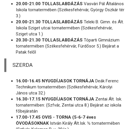
20.00-21.00 TOLLASLABDÁZÁS
Vasvári Pál Általános
Iskola tornatermében (Székesfehérvár, György Oszkár tér
3.)
20.00-21.30 TOLLASLABDÁZÁS
Teleki B. Gimn. és Ált.
Iskola Sziget utcai tornatermében (Székesfehérvár,
Sziget utca 1.)
20.30-21.30 TOLLASLABDÁZÁS
Tóparti Gimnázium
tornatermében (Székesfehérvár, Fürdősor 5.) Bejárat a
Patak felől
SZERDA
16.00-16.45 NYUGDÍJASOK TORNÁJA
Deák Ferenc
Technikum tornatermében (Székesfehérvár, Károlyi
János utca 32.)
16.30-17.15 NYUGDÍJASOK TORNÁJA
Zentai Ált. Isk.
tornatermében: (Szfvár, Zentai utca 8.) Bejárat az iskola
főbejáratán
17.00-17.45 OVIS - TORNA (5-6-7 éves
ÓVODÁSOKNAK
István Király Ált.Isk. ½ tornatermében