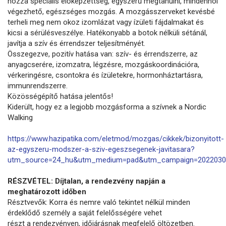
hozzá speciális előképzettség, egyszerű megtanulni, mindenhol
végezhető, egészséges mozgás. A mozgásszerveket kevésbé
terheli meg nem okoz izomlázat vagy ízületi fájdalmakat és
kicsi a sérülésveszélye. Hatékonyabb a botok nélküli sétánál,
javítja a szív és érrendszer teljesítményét.
Összegezve, pozitív hatása van: szív- és érrendszerre, az
anyagcserére, izomzatra, légzésre, mozgáskoordinációra,
vérkeringésre, csontokra és ízületekre, hormonháztartásra,
immunrendszerre.
Közösségépítő hatása jelentős!
Kiderült, hogy ez a legjobb mozgásforma a szívnek a Nordic
Walking
https://www.hazipatika.com/eletmod/mozgas/cikkek/bizonyitott-
az-egyszeru-modszer-a-sziv-egeszsegenek-javitasara?
utm_source=24_hu&utm_medium=pad&utm_campaign=2022030
RÉSZVÉTEL: Díjtalan, a rendezvény napján a
meghatározott időben
Résztvevők: Korra és nemre való tekintet nélkül minden
érdeklődő személy a saját felelősségére vehet
részt a rendezvényen, időjárásnak megfelelő öltözetben.