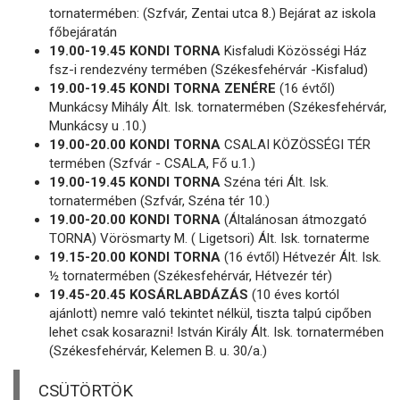
tornatermében: (Szfvár, Zentai utca 8.) Bejárat az iskola
főbejáratán
19.00-19.45 KONDI TORNA
Kisfaludi Közösségi Ház
fsz-i rendezvény termében (Székesfehérvár -Kisfalud)
19.00-19.45 KONDI TORNA ZENÉRE
(16 évtől)
Munkácsy Mihály Ált. Isk. tornatermében (Székesfehérvár,
Munkácsy u .10.)
19.00-20.00 KONDI TORNA
CSALAI KÖZÖSSÉGI TÉR
termében (Szfvár - CSALA, Fő u.1.)
19.00-19.45 KONDI TORNA
Széna téri Ált. Isk.
tornatermében (Szfvár, Széna tér 10.)
19.00-20.00 KONDI TORNA
(Általánosan átmozgató
TORNA) Vörösmarty M. ( Ligetsori) Ált. Isk. tornaterme
19.15-20.00 KONDI TORNA
(16 évtől) Hétvezér Ált. Isk.
½ tornatermében (Székesfehérvár, Hétvezér tér)
19.45-20.45 KOSÁRLABDÁZÁS
(10 éves kortól
ajánlott) nemre való tekintet nélkül, tiszta talpú cipőben
lehet csak kosarazni! István Király Ált. Isk. tornatermében
(Székesfehérvár, Kelemen B. u. 30/a.)
CSÜTÖRTÖK