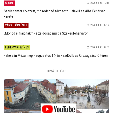
SPORT
2026.08.06. 10:45
Szerb center érkezett, másodedző távozott – alakul az Alba Fehérvár
kerete
VÁROSTÖRTÉNET
2026.08.06. 09:52
„Mondd el fiaidnak!” - a zsidóság múltja Székesfehérváron
FEHÉRVÁRI SZÍNES
2026.08.06. 07:03
Fehérvári Mézünnep - augusztus 14-én kezdődik az Országzászló téren
TOVÁBBI HÍREK