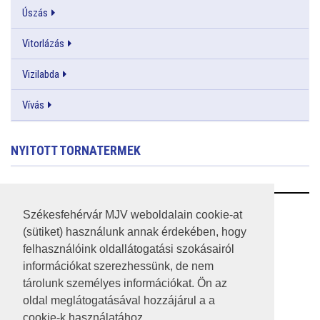
Úszás
Vitorlázás
Vizilabda
Vívás
NYITOTT TORNATERMEK
RSS
Székesfehérvár MJV weboldalain cookie-at
(sütiket) használunk annak érdekében, hogy
A HONLAP 2017.03.31-I ÁLLAPOTA
felhasználóink oldallátogatási szokásairól
információkat szerezhessünk, de nem
JOGI NYILATKOZAT
tárolunk személyes információkat. Ön az
IMPRESSZUM
oldal meglátogatásával hozzájárul a a
cookie-k használatához.