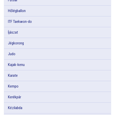
Hőlégballon
ITF Taekwon-do
Íjászat
Jégkorong
Judo
Kajak-kenu
Karate
Kempo
Kerékpár
Kézilabda