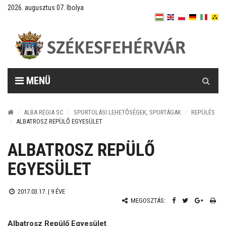
2026. augusztus 07. Ibolya
Keresés
MENÜ
ALBA REGIA SC
SPORTOLÁSI LEHETŐSÉGEK, SPORTÁGAK
REPÜLÉS
ALBATROSZ REPÜLŐ EGYESÜLET
ALBATROSZ REPÜLŐ
EGYESÜLET
2017.03.17. |
9 ÉVE
MEGOSZTÁS:
Albatrosz Repülő Egyesület