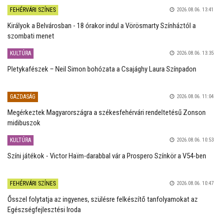
FEHÉRVÁRI SZÍNES
2026.08.06. 13:41
Királyok a Belvárosban - 18 órakor indul a Vörösmarty Színháztól a
szombati menet
KULTÚRA
2026.08.06. 13:35
Pletykafészek – Neil Simon bohózata a Csajághy Laura Színpadon
GAZDASÁG
2026.08.06. 11:04
Megérkeztek Magyarországra a székesfehérvári rendeltetésű Zonson
midibuszok
KULTÚRA
2026.08.06. 10:53
Színi játékok - Victor Haïm-darabbal vár a Prospero Színkör a V54-ben
FEHÉRVÁRI SZÍNES
2026.08.06. 10:47
Ősszel folytatja az ingyenes, szülésre felkészítő tanfolyamokat az
Egészségfejlesztési Iroda