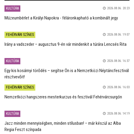
KULTÚRA
2026.08.06. 20:23
Múzeumbérlet a Királyi Napokra - féláronkapható a kombinált jegy
FEHÉRVÁRI SZÍNES
2026.08.06. 19:07
Irány a vadszeder – augusztus 9-én vár mindenkit a túrára Lencsés Rita
KULTÚRA
2026.08.06. 16:37
Egy kis kosárnyi törődés – segítse Ön is a Nemzetközi Néptáncfesztivál
résztvevőit!
FEHÉRVÁRI SZÍNES
2026.08.06. 16:03
Nemzetközi hangszeres mesterkurzus és fesztivál Fehérvárcsurgón
KULTÚRA
2026.08.06. 14:19
Jazz minden mennyiségben, minden stílusban! – már készül az Alba
Regia Feszt színpada