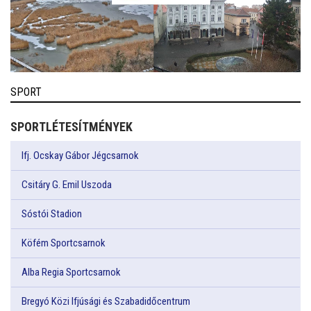
SPORT
SPORTLÉTESÍTMÉNYEK
Ifj. Ocskay Gábor Jégcsarnok
Csitáry G. Emil Uszoda
Sóstói Stadion
Köfém Sportcsarnok
Alba Regia Sportcsarnok
Bregyó Közi Ifjúsági és Szabadidőcentrum