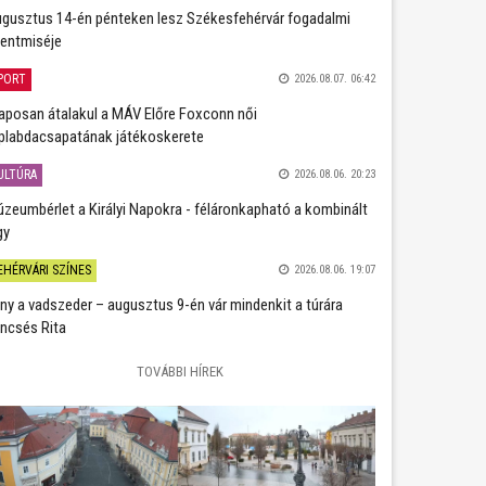
gusztus 14-én pénteken lesz Székesfehérvár fogadalmi
entmiséje
PORT
2026.08.07. 06:42
aposan átalakul a MÁV Előre Foxconn női
plabdacsapatának játékoskerete
ULTÚRA
2026.08.06. 20:23
zeumbérlet a Királyi Napokra - féláronkapható a kombinált
gy
EHÉRVÁRI SZÍNES
2026.08.06. 19:07
ány a vadszeder – augusztus 9-én vár mindenkit a túrára
ncsés Rita
TOVÁBBI HÍREK