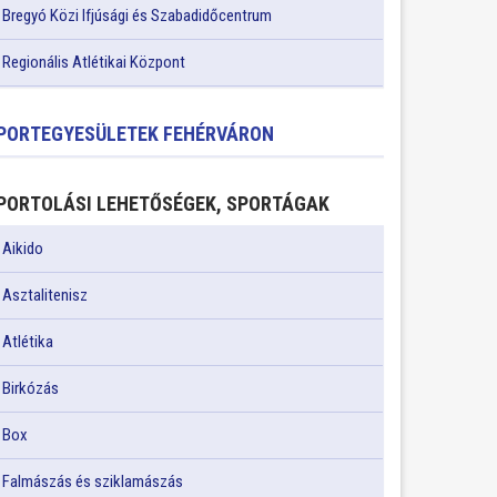
Bregyó Közi Ifjúsági és Szabadidőcentrum
Regionális Atlétikai Központ
PORTEGYESÜLETEK FEHÉRVÁRON
PORTOLÁSI LEHETŐSÉGEK, SPORTÁGAK
Aikido
Asztalitenisz
Atlétika
Birkózás
Box
Falmászás és sziklamászás