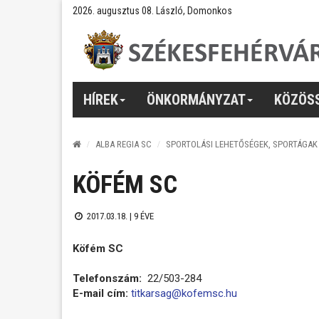
2026. augusztus 08. László, Domonkos
HÍREK
ÖNKORMÁNYZAT
KÖZÖS
ALBA REGIA SC
SPORTOLÁSI LEHETŐSÉGEK, SPORTÁGAK
KÖFÉM SC
2017.03.18. |
9 ÉVE
Köfém SC
Telefonszám:
22/503-284
E-mail cím:
titkarsag@kofemsc.hu