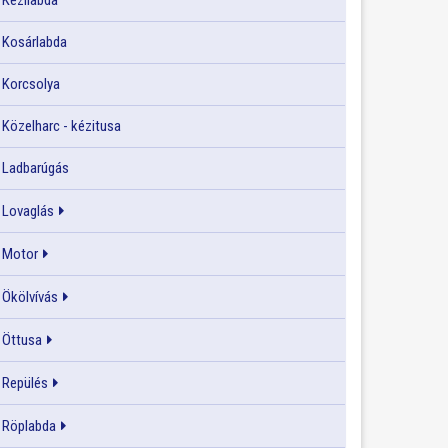
Kézilabda
Kosárlabda
Korcsolya
Közelharc - kézitusa
Ladbarúgás
Lovaglás
Motor
Ökölvívás
Öttusa
Repülés
Röplabda