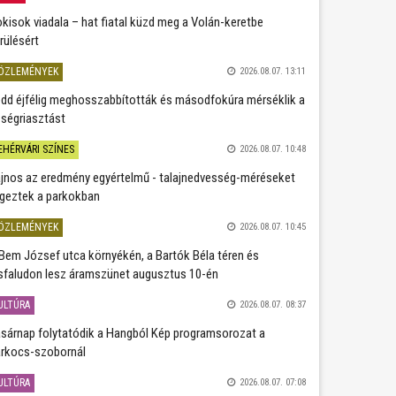
kisok viadala – hat fiatal küzd meg a Volán-keretbe
rülésért
ÖZLEMÉNYEK
2026.08.07. 13:11
dd éjfélig meghosszabbították és másodfokúra mérséklik a
ségriasztást
EHÉRVÁRI SZÍNES
2026.08.07. 10:48
jnos az eredmény egyértelmű - talajnedvesség-méréseket
geztek a parkokban
ÖZLEMÉNYEK
2026.08.07. 10:45
Bem József utca környékén, a Bartók Béla téren és
sfaludon lesz áramszünet augusztus 10-én
ULTÚRA
2026.08.07. 08:37
sárnap folytatódik a Hangból Kép programsorozat a
rkocs-szobornál
ULTÚRA
2026.08.07. 07:08