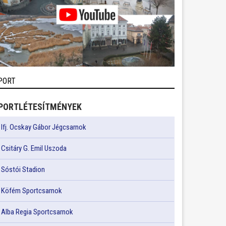
PORT
PORTLÉTESÍTMÉNYEK
Ifj. Ocskay Gábor Jégcsarnok
Csitáry G. Emil Uszoda
Sóstói Stadion
Köfém Sportcsarnok
Alba Regia Sportcsarnok