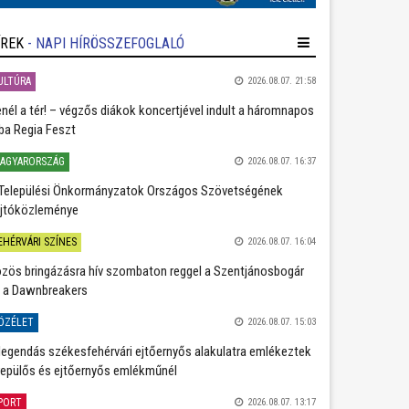
ÍREK
- NAPI HÍRÖSSZEFOGLALÓ
ULTÚRA
2026.08.07. 21:58
nél a tér! – végzős diákok koncertjével indult a háromnapos
ba Regia Feszt
AGYARORSZÁG
2026.08.07. 16:37
Települési Önkormányzatok Országos Szövetségének
jtóközleménye
EHÉRVÁRI SZÍNES
2026.08.07. 16:04
zös bringázásra hív szombaton reggel a Szentjánosbogár
 a Dawnbreakers
ÖZÉLET
2026.08.07. 15:03
legendás székesfehérvári ejtőernyős alakulatra emlékeztek
repülős és ejtőernyős emlékműnél
PORT
2026.08.07. 13:17