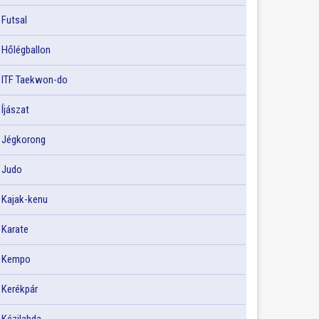
Futsal
Hőlégballon
ITF Taekwon-do
Íjászat
Jégkorong
Judo
Kajak-kenu
Karate
Kempo
Kerékpár