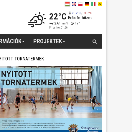
22°C
21.7°C
/
21.7°C
Erős felhőzet
2.61
17°
km/h
Frissítve: 01:56
Keresés
ORMÁCIÓK
PROJEKTEK
YITOTT TORNATERMEK