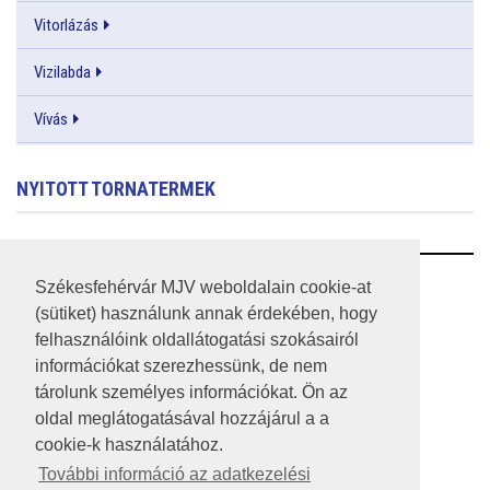
Vitorlázás
Vizilabda
Vívás
NYITOTT TORNATERMEK
RSS
Székesfehérvár MJV weboldalain cookie-at
(sütiket) használunk annak érdekében, hogy
A HONLAP 2017.03.31-I ÁLLAPOTA
felhasználóink oldallátogatási szokásairól
információkat szerezhessünk, de nem
JOGI NYILATKOZAT
tárolunk személyes információkat. Ön az
IMPRESSZUM
oldal meglátogatásával hozzájárul a a
cookie-k használatához.
MÉDIAAJÁNLAT
További információ az adatkezelési