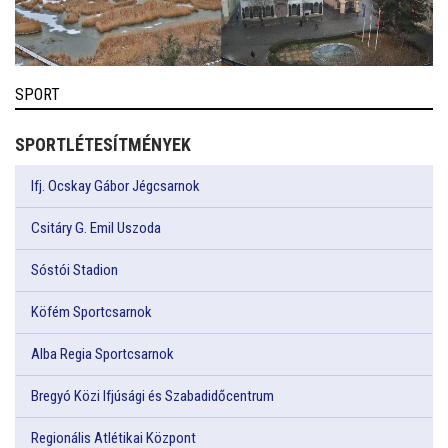
SPORT
SPORTLÉTESÍTMÉNYEK
Ifj. Ocskay Gábor Jégcsarnok
Csitáry G. Emil Uszoda
Sóstói Stadion
Köfém Sportcsarnok
Alba Regia Sportcsarnok
Bregyó Közi Ifjúsági és Szabadidőcentrum
Regionális Atlétikai Központ