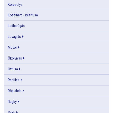
Korcsolya
Közelharc - kézitusa
Ladbarúgás
Lovaglás
Motor
Ökölvívás
Öttusa
Repülés
Röplabda
Rugby
Sakk