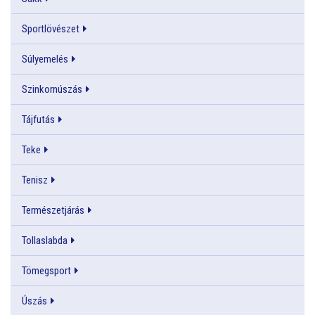
Sportlövészet
Súlyemelés
Szinkornúszás
Tájfutás
Teke
Tenisz
Természetjárás
Tollaslabda
Tömegsport
Úszás