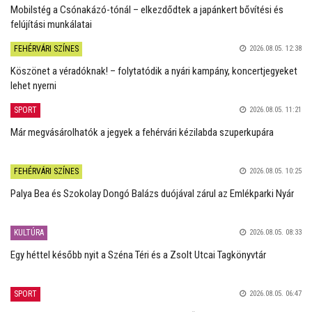
Mobilstég a Csónakázó-tónál – elkezdődtek a japánkert bővítési és
felújítási munkálatai
FEHÉRVÁRI SZÍNES
2026.08.05. 12:38
Köszönet a véradóknak! – folytatódik a nyári kampány, koncertjegyeket
lehet nyerni
SPORT
2026.08.05. 11:21
Már megvásárolhatók a jegyek a fehérvári kézilabda szuperkupára
FEHÉRVÁRI SZÍNES
2026.08.05. 10:25
Palya Bea és Szokolay Dongó Balázs duójával zárul az Emlékparki Nyár
KULTÚRA
2026.08.05. 08:33
Egy héttel később nyit a Széna Téri és a Zsolt Utcai Tagkönyvtár
SPORT
2026.08.05. 06:47