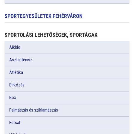
SPORTEGYESÜLETEK FEHÉRVÁRON
SPORTOLÁSI LEHETŐSÉGEK, SPORTÁGAK
Aikido
Asztalitenisz
Atlétika
Birkózás
Box
Falmászás és sziklamászás
Futsal