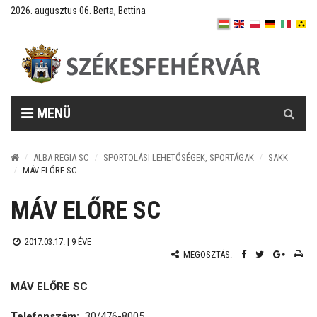
2026. augusztus 06. Berta, Bettina
Keresés
MENÜ
ALBA REGIA SC
SPORTOLÁSI LEHETŐSÉGEK, SPORTÁGAK
SAKK
MÁV ELŐRE SC
MÁV ELŐRE SC
2017.03.17. |
9 ÉVE
MEGOSZTÁS:
MÁV ELŐRE SC
Telefonszám:
30/476-8005