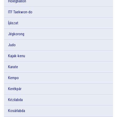
Hőlégballon
ITF Taekwon-do
Íjászat
Jégkorong
Judo
Kajak-kenu
Karate
Kempo
Kerékpár
Kézilabda
Kosárlabda