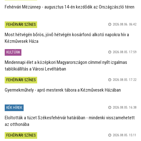
Fehérvári Mézünnep - augusztus 14-én kezdődik az Országzászló téren
FEHÉRVÁRI SZÍNES
2026.08.06. 06:42
Most hétvégén bőrös, jövő hétvégén kosárfonó alkotó napokra hív a
Kézművesek Háza
KULTÚRA
2026.08.05. 17:59
Mindennapi élet a középkori Magyarországon címmel nyílt izgalmas
tablókiállítás a Városi Levéltárban
FEHÉRVÁRI SZÍNES
2026.08.05. 17:22
Gyermekműhely - apró mesterek tábora a Kézművesek Házában
KÉK HÍREK
2026.08.05. 16:38
Eloltották a tüzet Székesfehérvár határában - mindenki visszamehetett
az otthonába
FEHÉRVÁRI SZÍNES
2026.08.05. 15:11