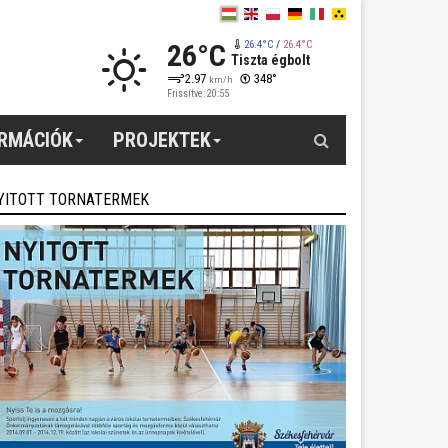
26°C
26.4°C
/
26.4°C
Tiszta égbolt
2.97
348°
km/h
Frissítve: 20:55
Keresés
ORMÁCIÓK
PROJEKTEK
YITOTT TORNATERMEK