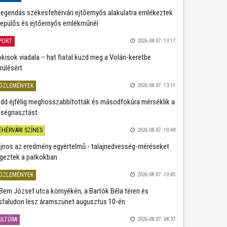
legendás székesfehérvári ejtőernyős alakulatra emlékeztek
repülős és ejtőernyős emlékműnél
PORT
2026.08.07. 13:17
kisok viadala – hat fiatal küzd meg a Volán-keretbe
rülésért
ÖZLEMÉNYEK
2026.08.07. 13:11
dd éjfélig meghosszabbították és másodfokúra mérséklik a
ségriasztást
EHÉRVÁRI SZÍNES
2026.08.07. 10:48
jnos az eredmény egyértelmű - talajnedvesség-méréseket
geztek a parkokban
ÖZLEMÉNYEK
2026.08.07. 10:45
Bem József utca környékén, a Bartók Béla téren és
sfaludon lesz áramszünet augusztus 10-én
ULTÚRA
2026.08.07. 08:37