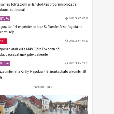
sárnap folytatódik a Hangból Kép programsorozat a
rkocs-szobornál
ULTÚRA
2026.08.07. 07:08
gusztus 14-én pénteken lesz Székesfehérvár fogadalmi
entmiséje
PORT
2026.08.07. 06:42
aposan átalakul a MÁV Előre Foxconn női
plabdacsapatának játékoskerete
ULTÚRA
2026.08.06. 20:23
zeumbérlet a Királyi Napokra - féláronkapható a kombinált
gy
TOVÁBBI HÍREK