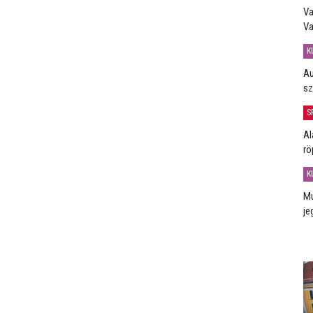
Va
Va
K
Au
sz
S
Al
rö
K
Mú
je