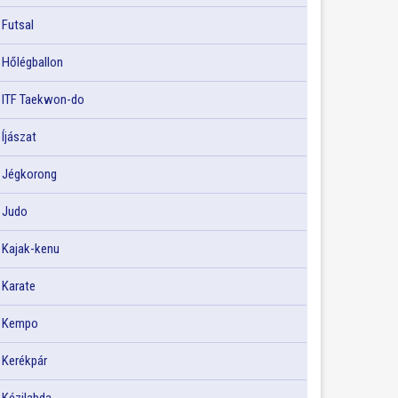
Futsal
Hőlégballon
ITF Taekwon-do
Íjászat
Jégkorong
Judo
Kajak-kenu
Karate
Kempo
Kerékpár