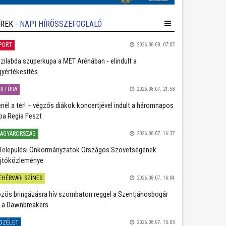
ÍREK
- NAPI HÍRÖSSZEFOGLALÓ
PORT
2026.08.08. 07:07
zilabda szuperkupa a MET Arénában - elindult a
gyértékesítés
ULTÚRA
2026.08.07. 21:58
nél a tér! – végzős diákok koncertjével indult a háromnapos
ba Regia Feszt
AGYARORSZÁG
2026.08.07. 16:37
Települési Önkormányzatok Országos Szövetségének
jtóközleménye
EHÉRVÁRI SZÍNES
2026.08.07. 16:04
zös bringázásra hív szombaton reggel a Szentjánosbogár
 a Dawnbreakers
ÖZÉLET
2026.08.07. 15:03