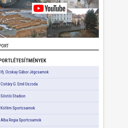
PORT
PORTLÉTESÍTMÉNYEK
Ifj. Ocskay Gábor Jégcsarnok
Csitáry G. Emil Uszoda
Sóstói Stadion
Köfém Sportcsarnok
Alba Regia Sportcsarnok