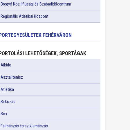
Bregyó Közi Ifjúsági és Szabadidőcentrum
Regionális Atlétikai Központ
PORTEGYESÜLETEK FEHÉRVÁRON
PORTOLÁSI LEHETŐSÉGEK, SPORTÁGAK
Aikido
Asztalitenisz
Atlétika
Birkózás
Box
Falmászás és sziklamászás