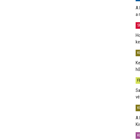
A 
a 
S
Ho
ke
K
Ke
hő
F
Sa
vé
K
A 
Ki
K