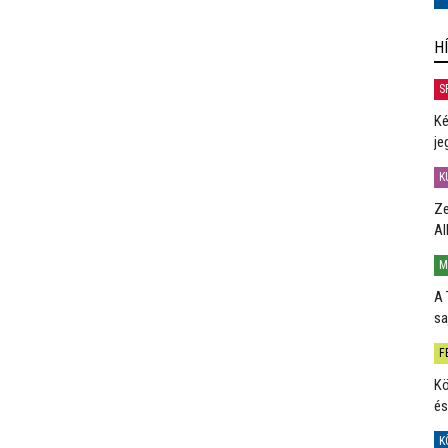
H
S
Ké
je
K
Ze
Al
M
A 
sa
F
Kö
és
K