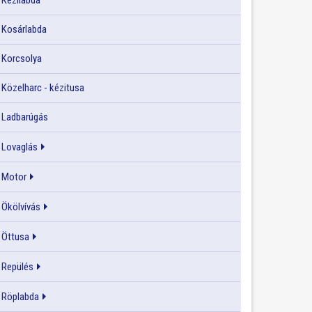
Kézilabda
Kosárlabda
Korcsolya
Közelharc - kézitusa
Ladbarúgás
Lovaglás
Motor
Ökölvívás
Öttusa
Repülés
Röplabda