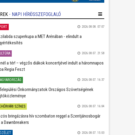
ÍREK
- NAPI HÍRÖSSZEFOGLALÓ
PORT
2026.08.08. 07:07
zilabda szuperkupa a MET Arénában - elindult a
gyértékesítés
ULTÚRA
2026.08.07. 21:58
nél a tér! – végzős diákok koncertjével indult a háromnapos
ba Regia Feszt
AGYARORSZÁG
2026.08.07. 16:37
Települési Önkormányzatok Országos Szövetségének
jtóközleménye
EHÉRVÁRI SZÍNES
2026.08.07. 16:04
zös bringázásra hív szombaton reggel a Szentjánosbogár
 a Dawnbreakers
ÖZÉLET
2026.08.07. 15:03