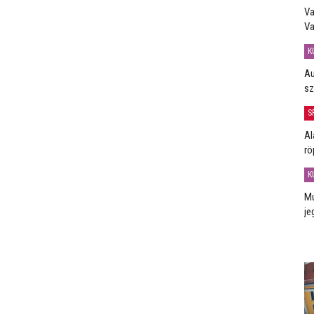
Va
Va
K
Au
sz
S
Al
rö
K
Mú
je