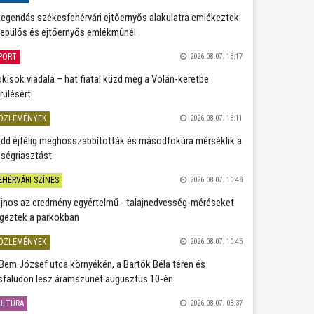
legendás székesfehérvári ejtőernyős alakulatra emlékeztek
repülős és ejtőernyős emlékműnél
PORT
2026.08.07. 13:17
kisok viadala – hat fiatal küzd meg a Volán-keretbe
rülésért
ÖZLEMÉNYEK
2026.08.07. 13:11
dd éjfélig meghosszabbították és másodfokúra mérséklik a
ségriasztást
EHÉRVÁRI SZÍNES
2026.08.07. 10:48
jnos az eredmény egyértelmű - talajnedvesség-méréseket
geztek a parkokban
ÖZLEMÉNYEK
2026.08.07. 10:45
Bem József utca környékén, a Bartók Béla téren és
sfaludon lesz áramszünet augusztus 10-én
ULTÚRA
2026.08.07. 08:37