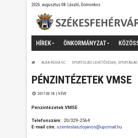
2026. augusztus 08. László, Domonkos
HÍREK
ÖNKORMÁNYZAT
KÖZÖS
ALBA REGIA SC
SPORTOLÁSI LEHETŐSÉGEK, SPORTÁGAK
PÉNZINTÉZETEK VMSE
2017.03.18. |
9 ÉVE
Pénzintézetek VMSE
Telefonszám:
20/329-2564
E-mail cím:
szenteslaszlojanos@upcmail.hu