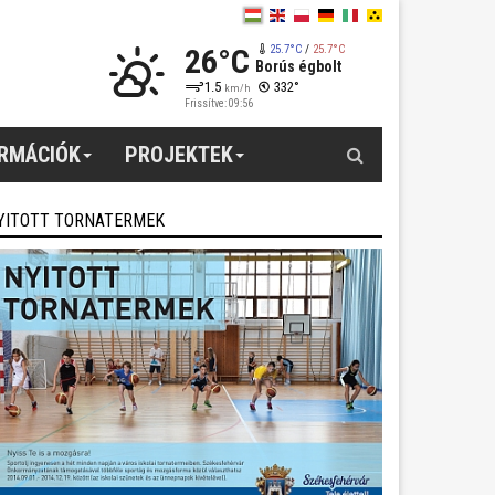
26°C
25.7°C
/
25.7°C
Borús égbolt
1.5
332°
km/h
Frissítve: 09:56
Keresés
ORMÁCIÓK
PROJEKTEK
YITOTT TORNATERMEK