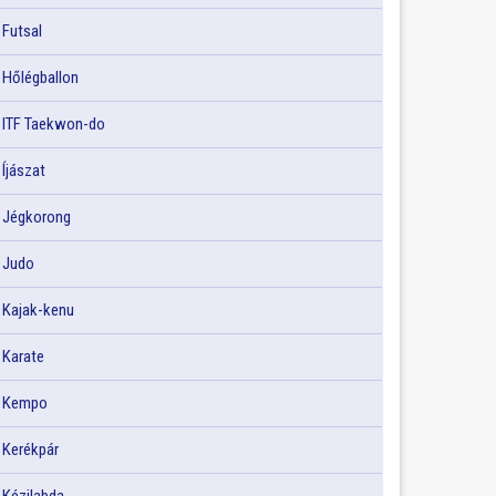
Futsal
Hőlégballon
ITF Taekwon-do
Íjászat
Jégkorong
Judo
Kajak-kenu
Karate
Kempo
Kerékpár