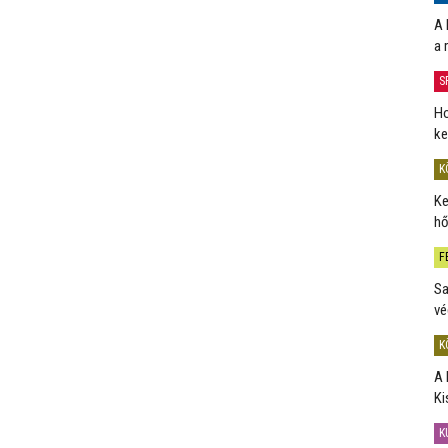
A 
a 
S
Ho
ke
K
Ke
hő
F
Sa
vé
K
A 
Ki
K