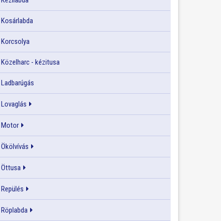
Kézilabda
Kosárlabda
Korcsolya
Közelharc - kézitusa
Ladbarúgás
Lovaglás
Motor
Ökölvívás
Öttusa
Repülés
Röplabda