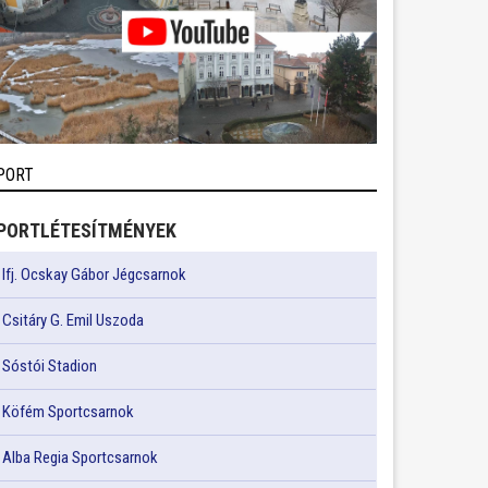
PORT
PORTLÉTESÍTMÉNYEK
Ifj. Ocskay Gábor Jégcsarnok
Csitáry G. Emil Uszoda
Sóstói Stadion
Köfém Sportcsarnok
Alba Regia Sportcsarnok