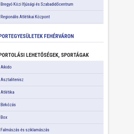
Bregyó Közi Ifjúsági és Szabadidőcentrum
Regionális Atlétikai Központ
PORTEGYESÜLETEK FEHÉRVÁRON
PORTOLÁSI LEHETŐSÉGEK, SPORTÁGAK
Aikido
Asztalitenisz
Atlétika
Birkózás
Box
Falmászás és sziklamászás