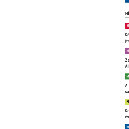
H
S
Ké
je
K
Ze
Al
M
A 
sa
F
Kö
és
K