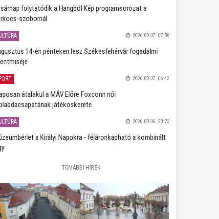
sárnap folytatódik a Hangból Kép programsorozat a
rkocs-szobornál
ULTÚRA
2026.08.07. 07:08
gusztus 14-én pénteken lesz Székesfehérvár fogadalmi
entmiséje
PORT
2026.08.07. 06:42
aposan átalakul a MÁV Előre Foxconn női
plabdacsapatának játékoskerete
ULTÚRA
2026.08.06. 20:23
zeumbérlet a Királyi Napokra - féláronkapható a kombinált
gy
TOVÁBBI HÍREK