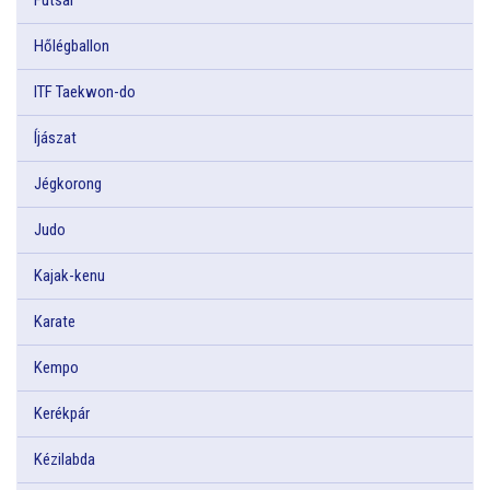
Hőlégballon
ITF Taekwon-do
Íjászat
Jégkorong
Judo
Kajak-kenu
Karate
Kempo
Kerékpár
Kézilabda