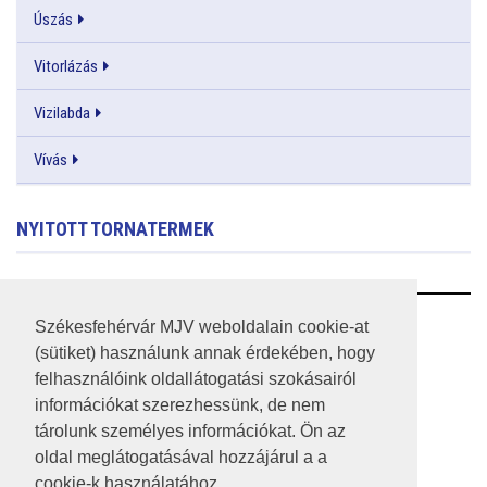
Úszás
Vitorlázás
Vizilabda
Vívás
NYITOTT TORNATERMEK
RSS
Székesfehérvár MJV weboldalain cookie-at
(sütiket) használunk annak érdekében, hogy
A HONLAP 2017.03.31-I ÁLLAPOTA
felhasználóink oldallátogatási szokásairól
információkat szerezhessünk, de nem
JOGI NYILATKOZAT
tárolunk személyes információkat. Ön az
IMPRESSZUM
oldal meglátogatásával hozzájárul a a
cookie-k használatához.