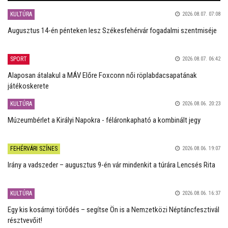
KULTÚRA
2026.08.07. 07:08
Augusztus 14-én pénteken lesz Székesfehérvár fogadalmi szentmiséje
SPORT
2026.08.07. 06:42
Alaposan átalakul a MÁV Előre Foxconn női röplabdacsapatának
játékoskerete
KULTÚRA
2026.08.06. 20:23
Múzeumbérlet a Királyi Napokra - féláronkapható a kombinált jegy
FEHÉRVÁRI SZÍNES
2026.08.06. 19:07
Irány a vadszeder – augusztus 9-én vár mindenkit a túrára Lencsés Rita
KULTÚRA
2026.08.06. 16:37
Egy kis kosárnyi törődés – segítse Ön is a Nemzetközi Néptáncfesztivál
résztvevőit!