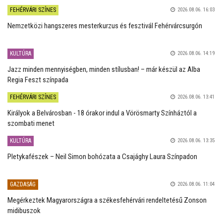
FEHÉRVÁRI SZÍNES
2026.08.06. 16:03
Nemzetközi hangszeres mesterkurzus és fesztivál Fehérvárcsurgón
KULTÚRA
2026.08.06. 14:19
Jazz minden mennyiségben, minden stílusban! – már készül az Alba
Regia Feszt színpada
FEHÉRVÁRI SZÍNES
2026.08.06. 13:41
Királyok a Belvárosban - 18 órakor indul a Vörösmarty Színháztól a
szombati menet
KULTÚRA
2026.08.06. 13:35
Pletykafészek – Neil Simon bohózata a Csajághy Laura Színpadon
GAZDASÁG
2026.08.06. 11:04
Megérkeztek Magyarországra a székesfehérvári rendeltetésű Zonson
midibuszok