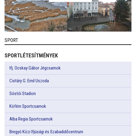
SPORT
SPORTLÉTESÍTMÉNYEK
Ifj. Ocskay Gábor Jégcsarnok
Csitáry G. Emil Uszoda
Sóstói Stadion
Köfém Sportcsarnok
Alba Regia Sportcsarnok
Bregyó Közi Ifjúsági és Szabadidőcentrum