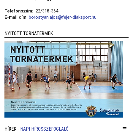
Telefonszám:
22/318-364
E-mail cím:
borostyanlajos@fejer-diaksport.hu
NYITOTT TORNATERMEK
HÍREK
- NAPI HÍRÖSSZEFOGLALÓ