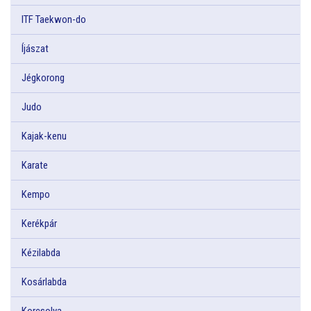
ITF Taekwon-do
Íjászat
Jégkorong
Judo
Kajak-kenu
Karate
Kempo
Kerékpár
Kézilabda
Kosárlabda
Korcsolya