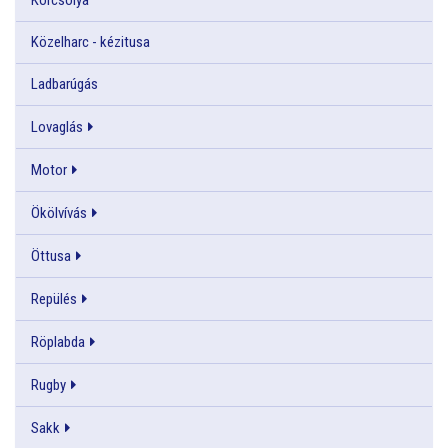
Közelharc - kézitusa
Ladbarúgás
Lovaglás
Motor
Ökölvívás
Öttusa
Repülés
Röplabda
Rugby
Sakk