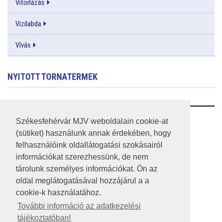
Vitorlázás
Vizilabda
Vívás
NYITOTT TORNATERMEK
RSS
Székesfehérvár MJV weboldalain cookie-at
(sütiket) használunk annak érdekében, hogy
A HONLAP 2017.03.31-I ÁLLAPOTA
felhasználóink oldallátogatási szokásairól
információkat szerezhessünk, de nem
JOGI NYILATKOZAT
tárolunk személyes információkat. Ön az
IMPRESSZUM
oldal meglátogatásával hozzájárul a a
cookie-k használatához.
MÉDIAAJÁNLAT
További információ az adatkezelési
tájékoztatóban!
KÖZÉRDEKŰ ADATOK