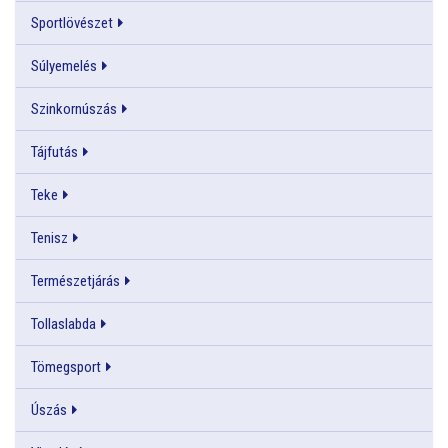
Sportlövészet
Súlyemelés
Szinkornúszás
Tájfutás
Teke
Tenisz
Természetjárás
Tollaslabda
Tömegsport
Úszás