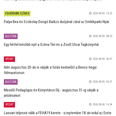
FEHÉRVÁRI SZÍNES
2026.08.05. 10:25
Palya Bea és Szokolay Dongó Balázs duójával zárul az Emlékparki Nyár
KULTÚRA
2026.08.05. 08:33
Egy héttel később nyit a Széna Téri és a Zsolt Utcai Tagkönyvtár
SPORT
2026.08.05. 06:47
Idén augusztus 20-án is várják a futás kedvelőit a Bence-hegyi
félmaratonon
KULTÚRA
2026.08.05. 06:31
Mesélő Pedagógus és Könyvtáros Díj - augusztus 31-ig várják a
jelöléseket
SPORT
2026.08.04. 16:34
Lassan teljessé válik a FEHA19 kerete - szeptember 18-án indul az Erste