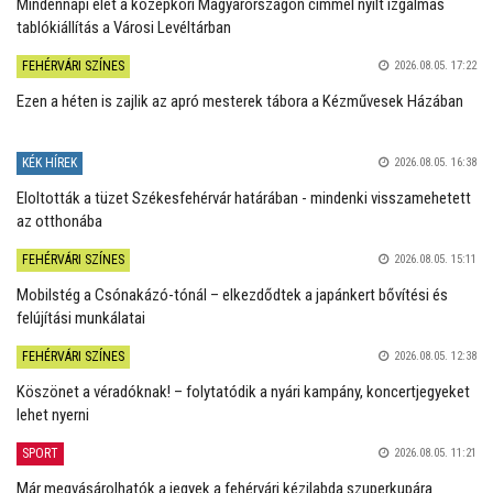
Mindennapi élet a középkori Magyarországon címmel nyílt izgalmas
tablókiállítás a Városi Levéltárban
FEHÉRVÁRI SZÍNES
2026.08.05. 17:22
Ezen a héten is zajlik az apró mesterek tábora a Kézművesek Házában
KÉK HÍREK
2026.08.05. 16:38
Eloltották a tüzet Székesfehérvár határában - mindenki visszamehetett
az otthonába
FEHÉRVÁRI SZÍNES
2026.08.05. 15:11
Mobilstég a Csónakázó-tónál – elkezdődtek a japánkert bővítési és
felújítási munkálatai
FEHÉRVÁRI SZÍNES
2026.08.05. 12:38
Köszönet a véradóknak! – folytatódik a nyári kampány, koncertjegyeket
lehet nyerni
SPORT
2026.08.05. 11:21
Már megvásárolhatók a jegyek a fehérvári kézilabda szuperkupára