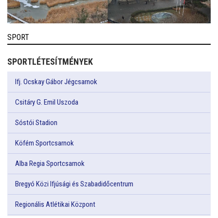
SPORT
SPORTLÉTESÍTMÉNYEK
Ifj. Ocskay Gábor Jégcsarnok
Csitáry G. Emil Uszoda
Sóstói Stadion
Köfém Sportcsarnok
Alba Regia Sportcsarnok
Bregyó Közi Ifjúsági és Szabadidőcentrum
Regionális Atlétikai Központ