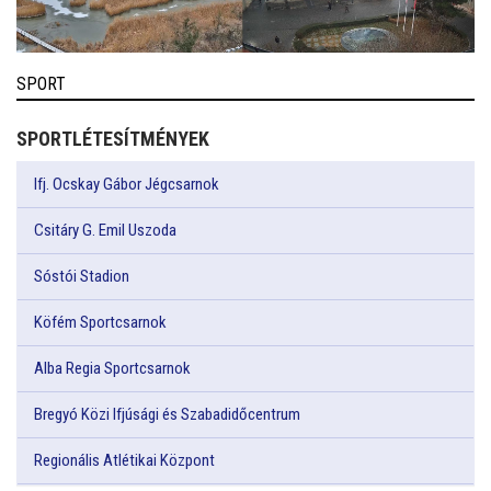
SPORT
SPORTLÉTESÍTMÉNYEK
Ifj. Ocskay Gábor Jégcsarnok
Csitáry G. Emil Uszoda
Sóstói Stadion
Köfém Sportcsarnok
Alba Regia Sportcsarnok
Bregyó Közi Ifjúsági és Szabadidőcentrum
Regionális Atlétikai Központ