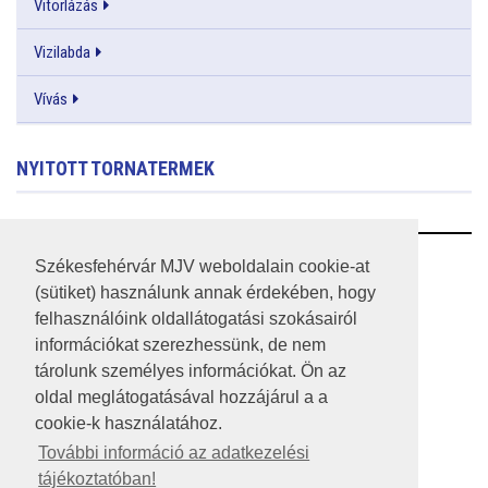
Vitorlázás
Vizilabda
Vívás
NYITOTT TORNATERMEK
RSS
Székesfehérvár MJV weboldalain cookie-at
(sütiket) használunk annak érdekében, hogy
A HONLAP 2017.03.31-I ÁLLAPOTA
felhasználóink oldallátogatási szokásairól
információkat szerezhessünk, de nem
JOGI NYILATKOZAT
tárolunk személyes információkat. Ön az
IMPRESSZUM
oldal meglátogatásával hozzájárul a a
cookie-k használatához.
MÉDIAAJÁNLAT
További információ az adatkezelési
tájékoztatóban!
KÖZÉRDEKŰ ADATOK