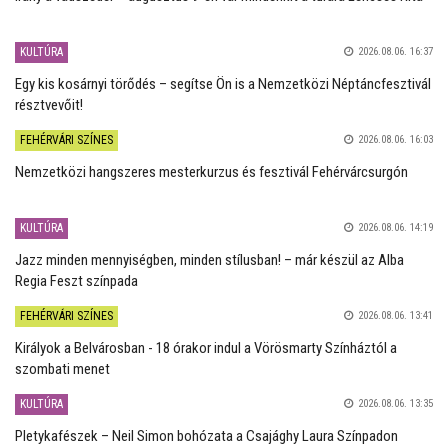
KULTÚRA
2026.08.06. 16:37
Egy kis kosárnyi törődés – segítse Ön is a Nemzetközi Néptáncfesztivál
résztvevőit!
FEHÉRVÁRI SZÍNES
2026.08.06. 16:03
Nemzetközi hangszeres mesterkurzus és fesztivál Fehérvárcsurgón
KULTÚRA
2026.08.06. 14:19
Jazz minden mennyiségben, minden stílusban! – már készül az Alba
Regia Feszt színpada
FEHÉRVÁRI SZÍNES
2026.08.06. 13:41
Királyok a Belvárosban - 18 órakor indul a Vörösmarty Színháztól a
szombati menet
KULTÚRA
2026.08.06. 13:35
Pletykafészek – Neil Simon bohózata a Csajághy Laura Színpadon