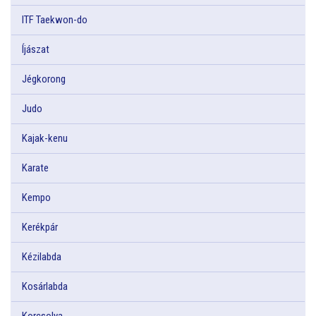
ITF Taekwon-do
Íjászat
Jégkorong
Judo
Kajak-kenu
Karate
Kempo
Kerékpár
Kézilabda
Kosárlabda
Korcsolya