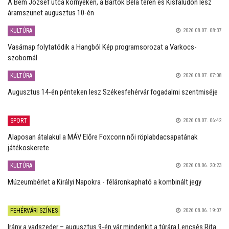
A Bem József utca környékén, a Bartók Béla téren és Kisfaludon lesz
áramszünet augusztus 10-én
KULTÚRA
2026.08.07. 08:37
Vasárnap folytatódik a Hangból Kép programsorozat a Varkocs-
szobornál
KULTÚRA
2026.08.07. 07:08
Augusztus 14-én pénteken lesz Székesfehérvár fogadalmi szentmiséje
SPORT
2026.08.07. 06:42
Alaposan átalakul a MÁV Előre Foxconn női röplabdacsapatának
játékoskerete
KULTÚRA
2026.08.06. 20:23
Múzeumbérlet a Királyi Napokra - féláronkapható a kombinált jegy
FEHÉRVÁRI SZÍNES
2026.08.06. 19:07
Irány a vadszeder – augusztus 9-én vár mindenkit a túrára Lencsés Rita