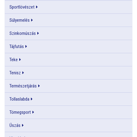
Sportlövészet
Súlyemelés
Szinkornúszás
Tájfutás
Teke
Tenisz
Természetjárás
Tollaslabda
Tömegsport
Úszás