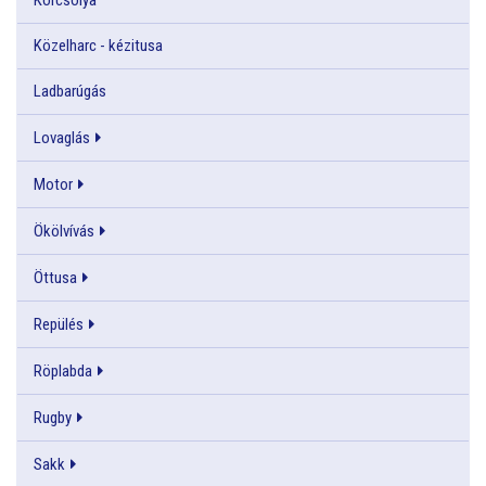
Közelharc - kézitusa
Ladbarúgás
Lovaglás
Motor
Ökölvívás
Öttusa
Repülés
Röplabda
Rugby
Sakk