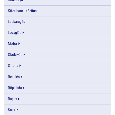
Közelharc - kézitusa
Ladbarúgás
Lovaglás
Motor
Ökölvívás
Öttusa
Repülés
Röplabda
Rugby
Sakk