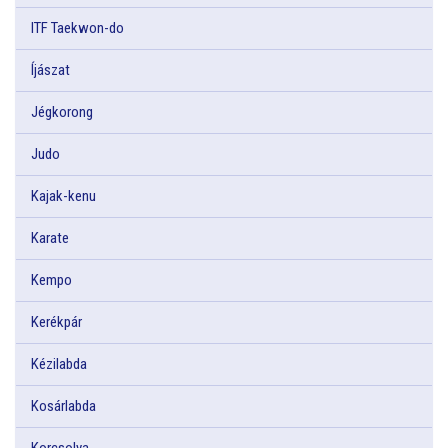
ITF Taekwon-do
Íjászat
Jégkorong
Judo
Kajak-kenu
Karate
Kempo
Kerékpár
Kézilabda
Kosárlabda
Korcsolya