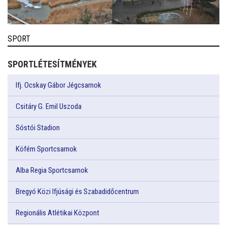
SPORT
SPORTLÉTESÍTMÉNYEK
Ifj. Ocskay Gábor Jégcsarnok
Csitáry G. Emil Uszoda
Sóstói Stadion
Köfém Sportcsarnok
Alba Regia Sportcsarnok
Bregyó Közi Ifjúsági és Szabadidőcentrum
Regionális Atlétikai Központ