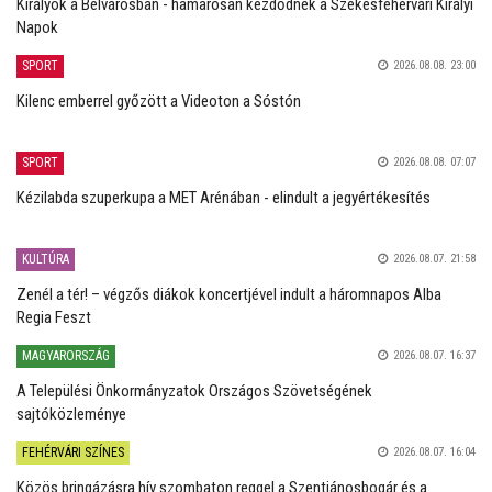
Királyok a Belvárosban - hamarosan kezdődnek a Székesfehérvári Királyi
Napok
SPORT
2026.08.08. 23:00
Kilenc emberrel győzött a Videoton a Sóstón
SPORT
2026.08.08. 07:07
Kézilabda szuperkupa a MET Arénában - elindult a jegyértékesítés
KULTÚRA
2026.08.07. 21:58
Zenél a tér! – végzős diákok koncertjével indult a háromnapos Alba
Regia Feszt
MAGYARORSZÁG
2026.08.07. 16:37
A Települési Önkormányzatok Országos Szövetségének
sajtóközleménye
FEHÉRVÁRI SZÍNES
2026.08.07. 16:04
Közös bringázásra hív szombaton reggel a Szentjánosbogár és a