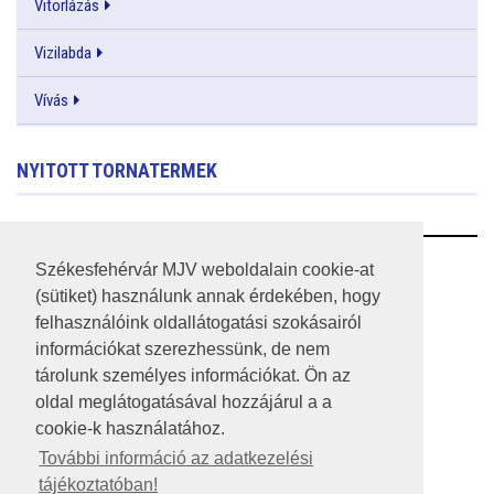
Vitorlázás
Vizilabda
Vívás
NYITOTT TORNATERMEK
RSS
Székesfehérvár MJV weboldalain cookie-at
(sütiket) használunk annak érdekében, hogy
A HONLAP 2017.03.31-I ÁLLAPOTA
felhasználóink oldallátogatási szokásairól
információkat szerezhessünk, de nem
JOGI NYILATKOZAT
tárolunk személyes információkat. Ön az
IMPRESSZUM
oldal meglátogatásával hozzájárul a a
cookie-k használatához.
MÉDIAAJÁNLAT
További információ az adatkezelési
tájékoztatóban!
KÖZÉRDEKŰ ADATOK