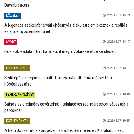
Dawnbreakers
KÖZÉLET
2026.08.07. 15:03
A legendás székesfehérvári ejtőernyős alakulatra emlékeztek a repülős
és ejtőernyős emlékműnél
SPORT
2026.08.07. 13:17
Hokisok viadala – hat fiatal küzd meg a Volán-keretbe kerülésért
KÖZLEMÉNYEK
2026.08.07. 13:11
Kedd éjfélig meghosszabbították és másodfokúra mérséklik a
hőségriasztást
FEHÉRVÁRI SZÍNES
2026.08.07. 10:48
Sajnos az eredmény egyértelmű - talajnedvesség-méréseket végeztek a
parkokban
KÖZLEMÉNYEK
2026.08.07. 10:45
A Bem József utca környékén, a Bartók Béla téren és Kisfaludon lesz