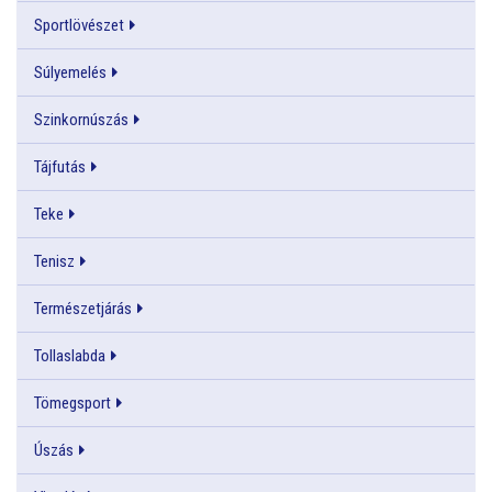
Sportlövészet
Súlyemelés
Szinkornúszás
Tájfutás
Teke
Tenisz
Természetjárás
Tollaslabda
Tömegsport
Úszás