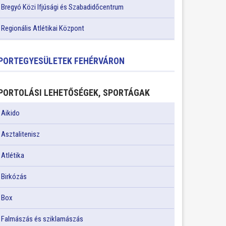
Bregyó Közi Ifjúsági és Szabadidőcentrum
Regionális Atlétikai Központ
PORTEGYESÜLETEK FEHÉRVÁRON
PORTOLÁSI LEHETŐSÉGEK, SPORTÁGAK
Aikido
Asztalitenisz
Atlétika
Birkózás
Box
Falmászás és sziklamászás