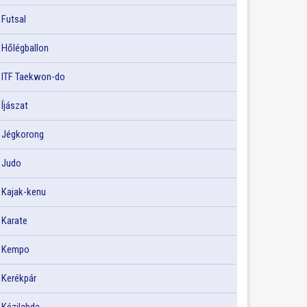
Futsal
Hőlégballon
ITF Taekwon-do
Íjászat
Jégkorong
Judo
Kajak-kenu
Karate
Kempo
Kerékpár