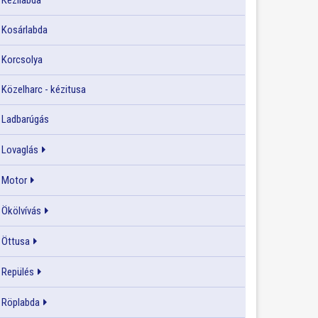
Kézilabda
Kosárlabda
Korcsolya
Közelharc - kézitusa
Ladbarúgás
Lovaglás
Motor
Ökölvívás
Öttusa
Repülés
Röplabda