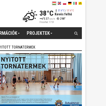
38°C
37.6°C
/
37.6°C
Kevés felhő
3.37
298°
km/h
Frissítve: 17:51
Keresés
ORMÁCIÓK
PROJEKTEK
YITOTT TORNATERMEK