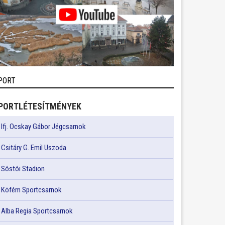
PORT
PORTLÉTESÍTMÉNYEK
Ifj. Ocskay Gábor Jégcsarnok
Csitáry G. Emil Uszoda
Sóstói Stadion
Köfém Sportcsarnok
Alba Regia Sportcsarnok