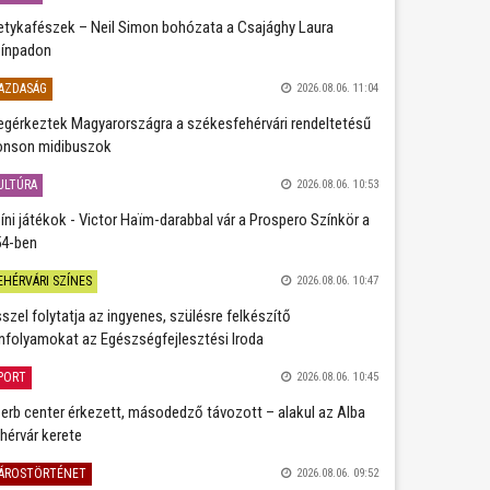
etykafészek – Neil Simon bohózata a Csajághy Laura
ínpadon
AZDASÁG
2026.08.06. 11:04
gérkeztek Magyarországra a székesfehérvári rendeltetésű
nson midibuszok
ULTÚRA
2026.08.06. 10:53
íni játékok - Victor Haïm-darabbal vár a Prospero Színkör a
4-ben
EHÉRVÁRI SZÍNES
2026.08.06. 10:47
szel folytatja az ingyenes, szülésre felkészítő
nfolyamokat az Egészségfejlesztési Iroda
PORT
2026.08.06. 10:45
erb center érkezett, másodedző távozott – alakul az Alba
hérvár kerete
ÁROSTÖRTÉNET
2026.08.06. 09:52