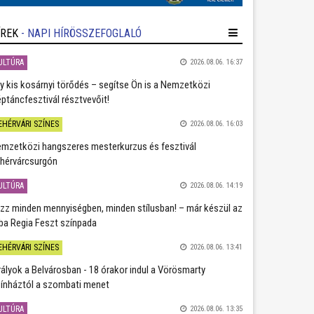
ÍREK
- NAPI HÍRÖSSZEFOGLALÓ
ULTÚRA
2026.08.06. 16:37
y kis kosárnyi törődés – segítse Ön is a Nemzetközi
ptáncfesztivál résztvevőit!
EHÉRVÁRI SZÍNES
2026.08.06. 16:03
mzetközi hangszeres mesterkurzus és fesztivál
hérvárcsurgón
ULTÚRA
2026.08.06. 14:19
zz minden mennyiségben, minden stílusban! – már készül az
ba Regia Feszt színpada
EHÉRVÁRI SZÍNES
2026.08.06. 13:41
rályok a Belvárosban - 18 órakor indul a Vörösmarty
ínháztól a szombati menet
ULTÚRA
2026.08.06. 13:35