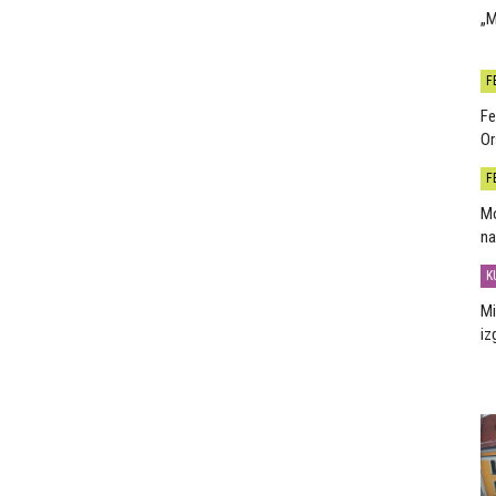
„M
F
Fe
Or
F
Mo
na
K
Mi
iz