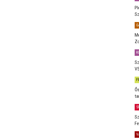
Pl
Sz
G
Me
Zo
K
Sz
V5
F
Ős
ta
S
Sz
Fe
V