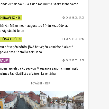
ondd el fiaidnak!” - a zsidóság múltja Székesfehérváron
EHÉRVÁRI SZÍNES
2026.08.06. 07:03
hérvári Mézünnep - augusztus 14-én kezdődik az
szágzászló téren
EHÉRVÁRI SZÍNES
2026.08.06. 06:42
st hétvégén bőrös, jövő hétvégén kosárfonó alkotó
pokra hív a Kézművesek Háza
ULTÚRA
2026.08.05. 17:59
ndennapi élet a középkori Magyarországon címmel nyílt
galmas tablókiállítás a Városi Levéltárban
TOVÁBBI HÍREK