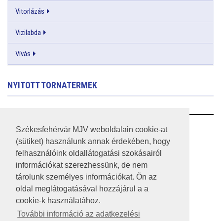
Vitorlázás
Vizilabda
Vívás
NYITOTT TORNATERMEK
RSS
Székesfehérvár MJV weboldalain cookie-at
(sütiket) használunk annak érdekében, hogy
A HONLAP 2017.03.31-I ÁLLAPOTA
felhasználóink oldallátogatási szokásairól
információkat szerezhessünk, de nem
JOGI NYILATKOZAT
tárolunk személyes információkat. Ön az
IMPRESSZUM
oldal meglátogatásával hozzájárul a a
cookie-k használatához.
MÉDIAAJÁNLAT
További információ az adatkezelési