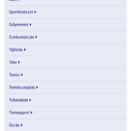
Sportlövészet
Súlyemelés
Szinkornúszás
Tájfutás
Teke
Tenisz
Természetjárás
Tollaslabda
Tömegsport
Úszás