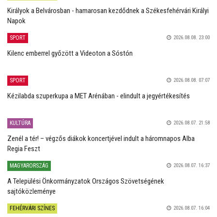
Királyok a Belvárosban - hamarosan kezdődnek a Székesfehérvári Királyi
Napok
SPORT
2026.08.08. 23:00
Kilenc emberrel győzött a Videoton a Sóstón
SPORT
2026.08.08. 07:07
Kézilabda szuperkupa a MET Arénában - elindult a jegyértékesítés
KULTÚRA
2026.08.07. 21:58
Zenél a tér! – végzős diákok koncertjével indult a háromnapos Alba
Regia Feszt
MAGYARORSZÁG
2026.08.07. 16:37
A Települési Önkormányzatok Országos Szövetségének
sajtóközleménye
FEHÉRVÁRI SZÍNES
2026.08.07. 16:04