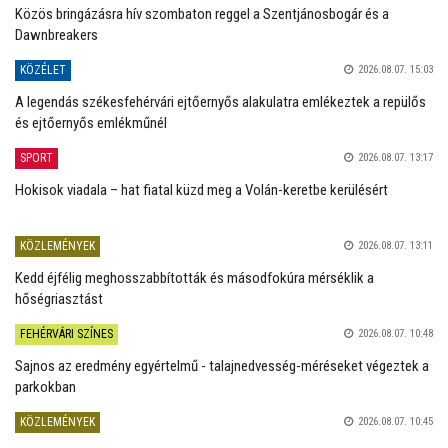
Közös bringázásra hív szombaton reggel a Szentjánosbogár és a
Dawnbreakers
KÖZÉLET
2026.08.07. 15:03
A legendás székesfehérvári ejtőernyős alakulatra emlékeztek a repülős
és ejtőernyős emlékműnél
SPORT
2026.08.07. 13:17
Hokisok viadala – hat fiatal küzd meg a Volán-keretbe kerülésért
KÖZLEMÉNYEK
2026.08.07. 13:11
Kedd éjfélig meghosszabbították és másodfokúra mérséklik a
hőségriasztást
FEHÉRVÁRI SZÍNES
2026.08.07. 10:48
Sajnos az eredmény egyértelmű - talajnedvesség-méréseket végeztek a
parkokban
KÖZLEMÉNYEK
2026.08.07. 10:45