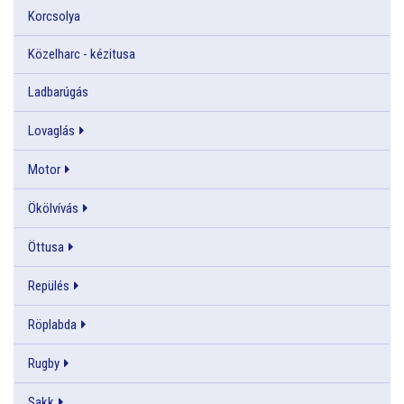
Korcsolya
Közelharc - kézitusa
Ladbarúgás
Lovaglás
Motor
Ökölvívás
Öttusa
Repülés
Röplabda
Rugby
Sakk