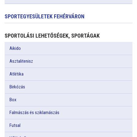
SPORTEGYESÜLETEK FEHÉRVÁRON
SPORTOLÁSI LEHETŐSÉGEK, SPORTÁGAK
Aikido
Asztalitenisz
Atlétika
Birkózás
Box
Falmászás és sziklamászás
Futsal