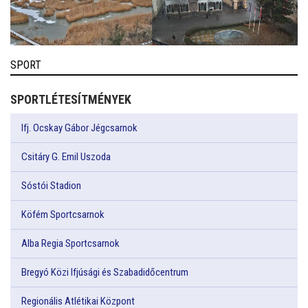
SPORT
SPORTLÉTESÍTMÉNYEK
Ifj. Ocskay Gábor Jégcsarnok
Csitáry G. Emil Uszoda
Sóstói Stadion
Köfém Sportcsarnok
Alba Regia Sportcsarnok
Bregyó Közi Ifjúsági és Szabadidőcentrum
Regionális Atlétikai Központ