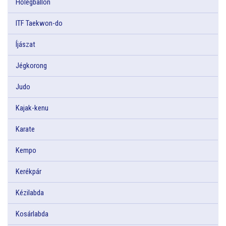
Hőlégballon
ITF Taekwon-do
Íjászat
Jégkorong
Judo
Kajak-kenu
Karate
Kempo
Kerékpár
Kézilabda
Kosárlabda