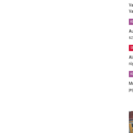
Va
Va
K
Au
sz
S
Al
rö
K
Mú
je