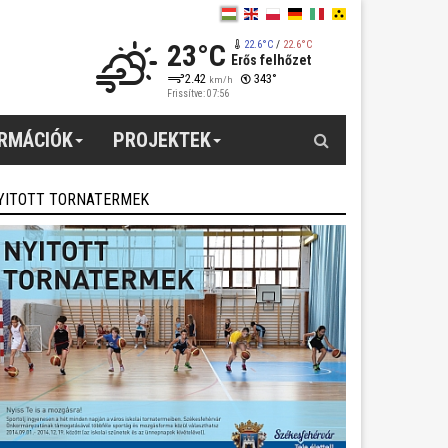
23°C
22.6°C
/
22.6°C
Erős felhőzet
2.42
343°
km/h
Frissítve: 07:56
Keresés
ORMÁCIÓK
PROJEKTEK
YITOTT TORNATERMEK