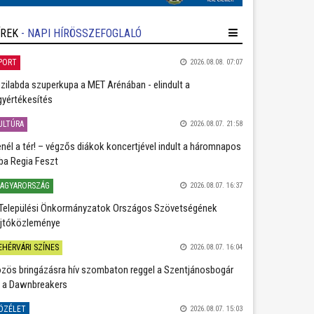
ÍREK
- NAPI HÍRÖSSZEFOGLALÓ
PORT
2026.08.08. 07:07
zilabda szuperkupa a MET Arénában - elindult a
gyértékesítés
ULTÚRA
2026.08.07. 21:58
nél a tér! – végzős diákok koncertjével indult a háromnapos
ba Regia Feszt
AGYARORSZÁG
2026.08.07. 16:37
Települési Önkormányzatok Országos Szövetségének
jtóközleménye
EHÉRVÁRI SZÍNES
2026.08.07. 16:04
zös bringázásra hív szombaton reggel a Szentjánosbogár
 a Dawnbreakers
ÖZÉLET
2026.08.07. 15:03