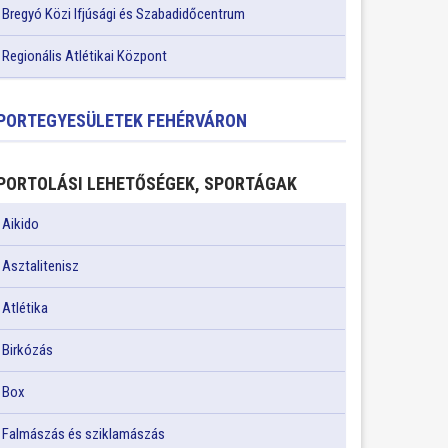
Bregyó Közi Ifjúsági és Szabadidőcentrum
Regionális Atlétikai Központ
PORTEGYESÜLETEK FEHÉRVÁRON
PORTOLÁSI LEHETŐSÉGEK, SPORTÁGAK
Aikido
Asztalitenisz
Atlétika
Birkózás
Box
Falmászás és sziklamászás