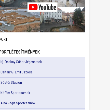
PORT
PORTLÉTESÍTMÉNYEK
Ifj. Ocskay Gábor Jégcsarnok
Csitáry G. Emil Uszoda
Sóstói Stadion
Köfém Sportcsarnok
Alba Regia Sportcsarnok