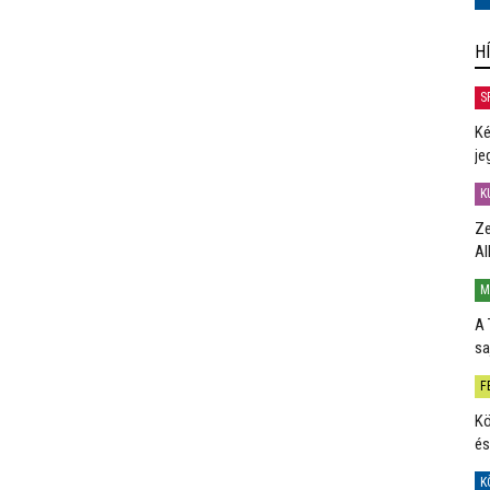
H
S
Ké
je
K
Ze
Al
M
A 
sa
F
Kö
és
K