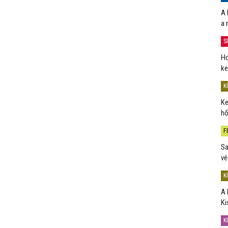
A 
a 
S
Ho
ke
K
Ke
hő
F
Sa
vé
K
A 
Ki
K