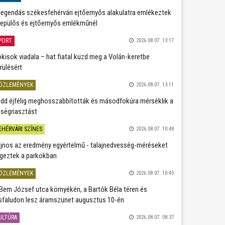
legendás székesfehérvári ejtőernyős alakulatra emlékeztek
repülős és ejtőernyős emlékműnél
PORT
2026.08.07. 13:17
kisok viadala – hat fiatal küzd meg a Volán-keretbe
rülésért
ÖZLEMÉNYEK
2026.08.07. 13:11
dd éjfélig meghosszabbították és másodfokúra mérséklik a
ségriasztást
EHÉRVÁRI SZÍNES
2026.08.07. 10:48
jnos az eredmény egyértelmű - talajnedvesség-méréseket
geztek a parkokban
ÖZLEMÉNYEK
2026.08.07. 10:45
Bem József utca környékén, a Bartók Béla téren és
sfaludon lesz áramszünet augusztus 10-én
ULTÚRA
2026.08.07. 08:37