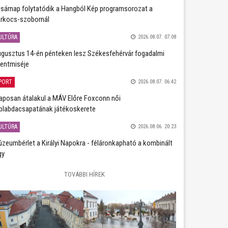
sárnap folytatódik a Hangból Kép programsorozat a
rkocs-szobornál
ULTÚRA
2026.08.07. 07:08
gusztus 14-én pénteken lesz Székesfehérvár fogadalmi
entmiséje
PORT
2026.08.07. 06:42
aposan átalakul a MÁV Előre Foxconn női
plabdacsapatának játékoskerete
ULTÚRA
2026.08.06. 20:23
zeumbérlet a Királyi Napokra - féláronkapható a kombinált
gy
TOVÁBBI HÍREK