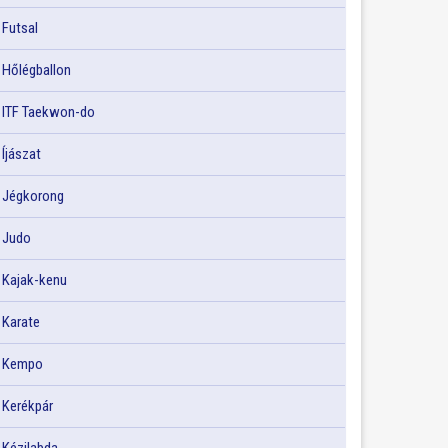
Futsal
Hőlégballon
ITF Taekwon-do
Íjászat
Jégkorong
Judo
Kajak-kenu
Karate
Kempo
Kerékpár