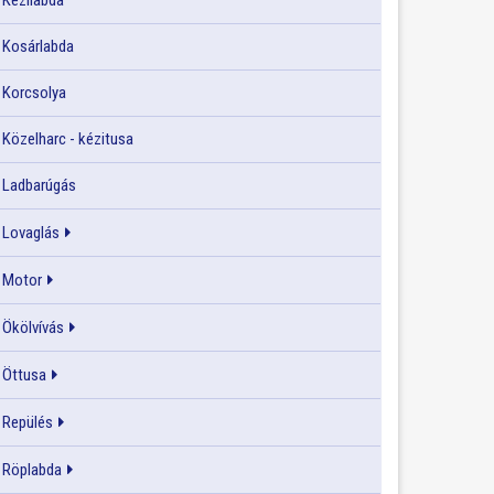
Kézilabda
Kosárlabda
Korcsolya
Közelharc - kézitusa
Ladbarúgás
Lovaglás
Motor
Ökölvívás
Öttusa
Repülés
Röplabda