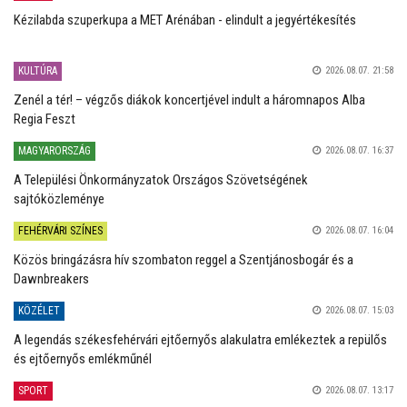
Kézilabda szuperkupa a MET Arénában - elindult a jegyértékesítés
KULTÚRA
2026.08.07. 21:58
Zenél a tér! – végzős diákok koncertjével indult a háromnapos Alba
Regia Feszt
MAGYARORSZÁG
2026.08.07. 16:37
A Települési Önkormányzatok Országos Szövetségének
sajtóközleménye
FEHÉRVÁRI SZÍNES
2026.08.07. 16:04
Közös bringázásra hív szombaton reggel a Szentjánosbogár és a
Dawnbreakers
KÖZÉLET
2026.08.07. 15:03
A legendás székesfehérvári ejtőernyős alakulatra emlékeztek a repülős
és ejtőernyős emlékműnél
SPORT
2026.08.07. 13:17