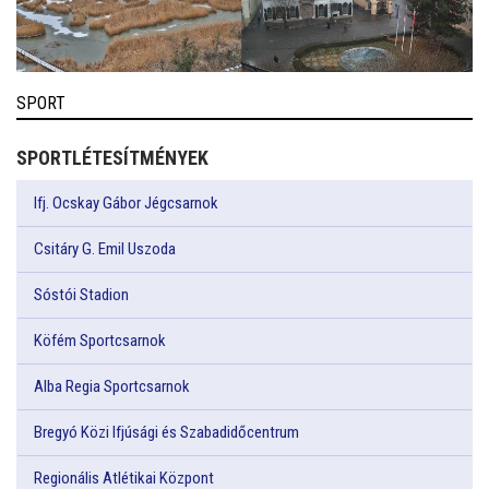
SPORT
SPORTLÉTESÍTMÉNYEK
Ifj. Ocskay Gábor Jégcsarnok
Csitáry G. Emil Uszoda
Sóstói Stadion
Köfém Sportcsarnok
Alba Regia Sportcsarnok
Bregyó Közi Ifjúsági és Szabadidőcentrum
Regionális Atlétikai Központ