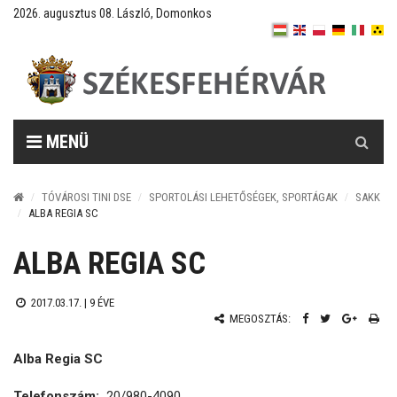
2026. augusztus 08. László, Domonkos
Keresés
MENÜ
TÓVÁROSI TINI DSE
SPORTOLÁSI LEHETŐSÉGEK, SPORTÁGAK
SAKK
ALBA REGIA SC
ALBA REGIA SC
2017.03.17. |
9 ÉVE
MEGOSZTÁS:
Alba Regia SC
Telefonszám:
20/980-4090