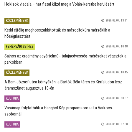
Hokisok viadala – hat fiatal küzd meg a Volán-keretbe kerülésért
KÖZLEMÉNYEK
2026.08.07. 13:11
Kedd éjfélig meghosszabbították és másodfokúra mérséklik a
hőségriasztást
FEHÉRVÁRI SZÍNES
2026.08.07. 10:48
Sajnos az eredmény egyértelmű - talajnedvesség-méréseket végeztek a
parkokban
KÖZLEMÉNYEK
2026.08.07. 10:45
A Bem József utca környékén, a Bartók Béla téren és Kisfaludon lesz
áramszünet augusztus 10-én
KULTÚRA
2026.08.07. 08:37
Vasárnap folytatódik a Hangból Kép programsorozat a Varkocs-
szobornál
KULTÚRA
2026.08.07. 07:08