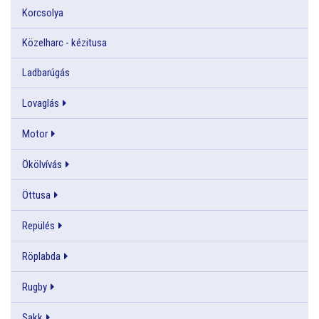
Korcsolya
Közelharc - kézitusa
Ladbarúgás
Lovaglás
Motor
Ökölvívás
Öttusa
Repülés
Röplabda
Rugby
Sakk