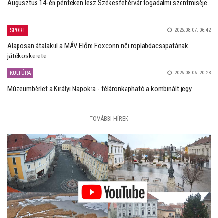
Augusztus 14-én pénteken lesz Székesfehérvár fogadalmi szentmiséje
SPORT
2026.08.07. 06:42
Alaposan átalakul a MÁV Előre Foxconn női röplabdacsapatának
játékoskerete
KULTÚRA
2026.08.06. 20:23
Múzeumbérlet a Királyi Napokra - féláronkapható a kombinált jegy
TOVÁBBI HÍREK