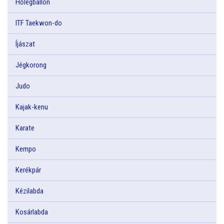
Hőlégballon
ITF Taekwon-do
Íjászat
Jégkorong
Judo
Kajak-kenu
Karate
Kempo
Kerékpár
Kézilabda
Kosárlabda