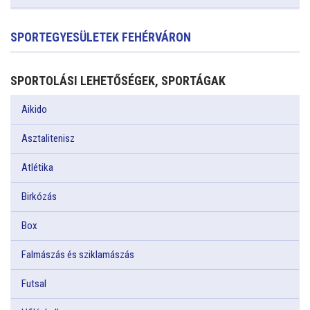
SPORTEGYESÜLETEK FEHÉRVÁRON
SPORTOLÁSI LEHETŐSÉGEK, SPORTÁGAK
Aikido
Asztalitenisz
Atlétika
Birkózás
Box
Falmászás és sziklamászás
Futsal