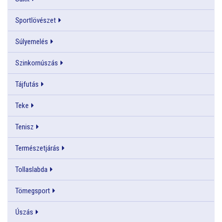
Sportlövészet
Súlyemelés
Szinkornúszás
Tájfutás
Teke
Tenisz
Természetjárás
Tollaslabda
Tömegsport
Úszás