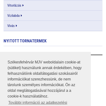
Vitorlázás
Vizilabda
Vívás
NYITOTT TORNATERMEK
RSS
Székesfehérvár MJV weboldalain cookie-at
(sütiket) használunk annak érdekében, hogy
A HONLAP 2017.03.31-I ÁLLAPOTA
felhasználóink oldallátogatási szokásairól
információkat szerezhessünk, de nem
JOGI NYILATKOZAT
tárolunk személyes információkat. Ön az
IMPRESSZUM
oldal meglátogatásával hozzájárul a a
cookie-k használatához.
MÉDIAAJÁNLAT
További információ az adatkezelési