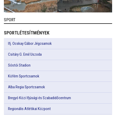
SPORT
SPORTLÉTESÍTMÉNYEK
Ifj. Ocskay Gábor Jégcsarnok
Csitáry G. Emil Uszoda
Sóstói Stadion
Köfém Sportcsarnok
Alba Regia Sportcsarnok
Bregyó Közi Ifjúsági és Szabadidőcentrum
Regionális Atlétikai Központ