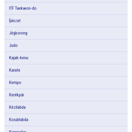
ITF Taekwon-do
Íjászat
Jégkorong
Judo
Kajak-kenu
Karate
Kempo
Kerékpár
Kézilabda
Kosárlabda
Korcsolya