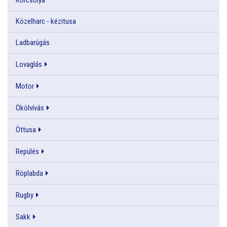
Közelharc - kézitusa
Ladbarúgás
Lovaglás
Motor
Ökölvívás
Öttusa
Repülés
Röplabda
Rugby
Sakk