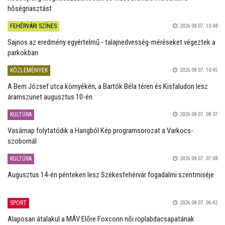
hőségriasztást
FEHÉRVÁRI SZÍNES
2026.08.07. 10:48
Sajnos az eredmény egyértelmű - talajnedvesség-méréseket végeztek a
parkokban
KÖZLEMÉNYEK
2026.08.07. 10:45
A Bem József utca környékén, a Bartók Béla téren és Kisfaludon lesz
áramszünet augusztus 10-én
KULTÚRA
2026.08.07. 08:37
Vasárnap folytatódik a Hangból Kép programsorozat a Varkocs-
szobornál
KULTÚRA
2026.08.07. 07:08
Augusztus 14-én pénteken lesz Székesfehérvár fogadalmi szentmiséje
SPORT
2026.08.07. 06:42
Alaposan átalakul a MÁV Előre Foxconn női röplabdacsapatának