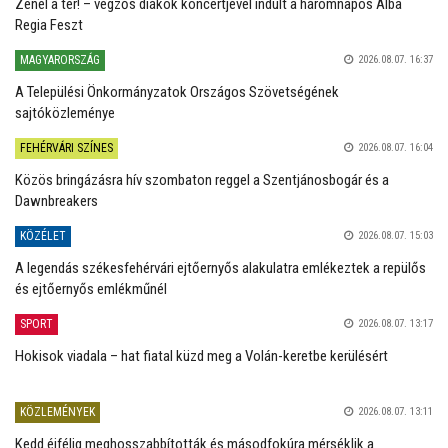
Zenél a tér! – végzős diákok koncertjével indult a háromnapos Alba
Regia Feszt
MAGYARORSZÁG
2026.08.07. 16:37
A Települési Önkormányzatok Országos Szövetségének
sajtóközleménye
FEHÉRVÁRI SZÍNES
2026.08.07. 16:04
Közös bringázásra hív szombaton reggel a Szentjánosbogár és a
Dawnbreakers
KÖZÉLET
2026.08.07. 15:03
A legendás székesfehérvári ejtőernyős alakulatra emlékeztek a repülős
és ejtőernyős emlékműnél
SPORT
2026.08.07. 13:17
Hokisok viadala – hat fiatal küzd meg a Volán-keretbe kerülésért
KÖZLEMÉNYEK
2026.08.07. 13:11
Kedd éjfélig meghosszabbították és másodfokúra mérséklik a