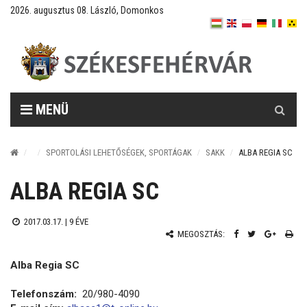
2026. augusztus 08. László, Domonkos
Keresés
MENÜ
SPORTOLÁSI LEHETŐSÉGEK, SPORTÁGAK
SAKK
ALBA REGIA SC
ALBA REGIA SC
2017.03.17. |
9 ÉVE
MEGOSZTÁS:
Alba Regia SC
Telefonszám:
20/980-4090