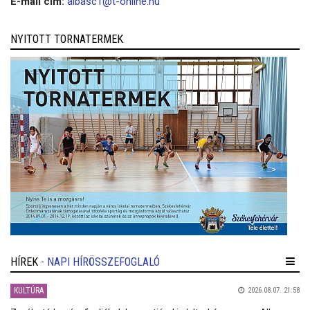
E-mail cím:
albasc1@t-online.hu
NYITOTT TORNATERMEK
HÍREK
- NAPI HÍRÖSSZEFOGLALÓ
KULTÚRA
2026.08.07. 21:58