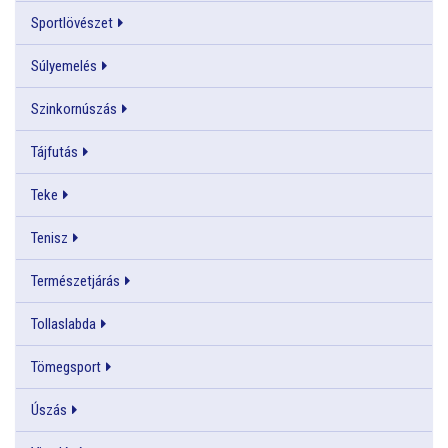
Sportlövészet
Súlyemelés
Szinkornúszás
Tájfutás
Teke
Tenisz
Természetjárás
Tollaslabda
Tömegsport
Úszás